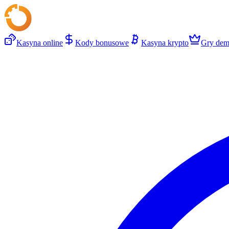
Kasyna online
Kody bonusowe
Kasyna krypto
Gry de