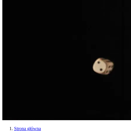
Strona główna