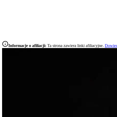
Informacje o afiliacji:
Ta strona zawiera linki afiliacyjne.
Dowied