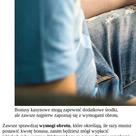
Bonusy kasynowe mogą zapewnić dodatkowe środki,
ale zawsze najpierw zapoznaj się z wymogami obrotu.
Zawsze sprawdzaj
wymogi obrotu
, które określają, ile razy musisz
postawić kwotę bonusu, zanim będziesz mógł wypłacić