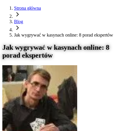
Strona główna
Blog
Jak wygrywać w kasynach online: 8 porad ekspertów
Jak wygrywać w kasynach online: 8
porad ekspertów