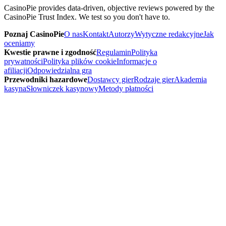
CasinoPie provides data-driven, objective reviews powered by the
CasinoPie Trust Index. We test so you don't have to.
Poznaj CasinoPie
O nas
Kontakt
Autorzy
Wytyczne redakcyjne
Jak
oceniamy
Kwestie prawne i zgodność
Regulamin
Polityka
prywatności
Polityka plików cookie
Informacje o
afiliacji
Odpowiedzialna gra
Przewodniki hazardowe
Dostawcy gier
Rodzaje gier
Akademia
kasyna
Słowniczek kasynowy
Metody płatności