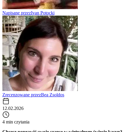
Napisane przez
Ivan Potocki
Zrecenzowane przez
Bea Zsoldos
12.02.2026
4 min czytania
Chcesz poprawić swoje szanse w wirtualnym świecie kasyn?