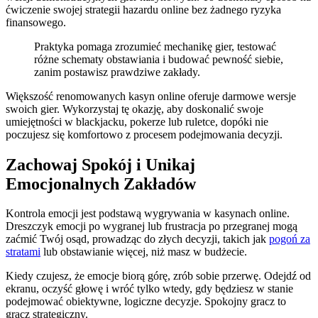
ćwiczenie swojej strategii hazardu online bez żadnego ryzyka
finansowego.
Praktyka pomaga zrozumieć mechanikę gier, testować
różne schematy obstawiania i budować pewność siebie,
zanim postawisz prawdziwe zakłady.
Większość renomowanych kasyn online oferuje darmowe wersje
swoich gier. Wykorzystaj tę okazję, aby doskonalić swoje
umiejętności w blackjacku, pokerze lub ruletce, dopóki nie
poczujesz się komfortowo z procesem podejmowania decyzji.
Zachowaj Spokój i Unikaj
Emocjonalnych Zakładów
Kontrola emocji jest podstawą wygrywania w kasynach online.
Dreszczyk emocji po wygranej lub frustracja po przegranej mogą
zaćmić Twój osąd, prowadząc do złych decyzji, takich jak
pogoń za
stratami
lub obstawianie więcej, niż masz w budżecie.
Kiedy czujesz, że emocje biorą górę, zrób sobie przerwę. Odejdź od
ekranu, oczyść głowę i wróć tylko wtedy, gdy będziesz w stanie
podejmować obiektywne, logiczne decyzje. Spokojny gracz to
gracz strategiczny.