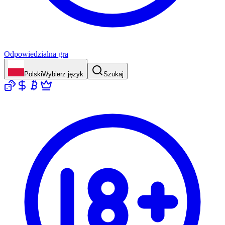
Odpowiedzialna gra
Polski
Wybierz język
Szukaj