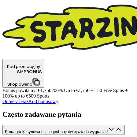
Kod promocyjny
SMPBONUS
Skopiowano
Bonus powitalny
:
€1,750
200% Up to €1,750 + 150 Free Spins +
100% up to €500 Sports
Odbierz teraz
Kod bonusowy
Często zadawane pytania
Która gra kasynowa online jest najłatwiejsza do wygrania?