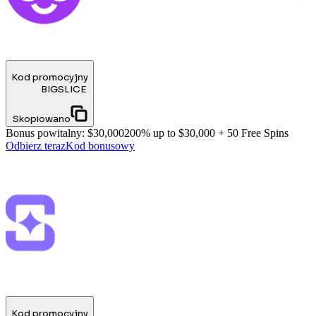
Kod promocyjny
BIGSLICE
Skopiowano
Bonus powitalny
:
$30,000
200% up to $30,000 + 50 Free Spins
Odbierz teraz
Kod bonusowy
Kod promocyjny