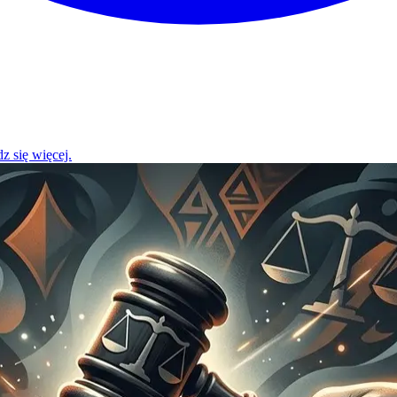
z się więcej.