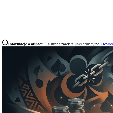
Informacje o afiliacji:
Ta strona zawiera linki afiliacyjne.
Dowied