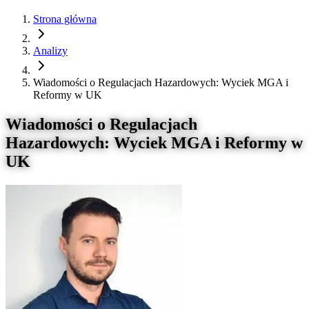
Strona główna
Analizy
Wiadomości o Regulacjach Hazardowych: Wyciek MGA i
Reformy w UK
Wiadomości o Regulacjach
Hazardowych: Wyciek MGA i Reformy w
UK