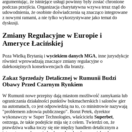
argumentując, że istniejące usługi powinny były zostać chronione
podczas przejścia. Organizacja charytatywna wzywa teraz rząd do
udowodnienia, że osobiste doświadczenia są znacząco integrowane
z nowymi ramami, a nie tylko wykorzystywane jako temat do
dyskusji.
Zmiany Regulacyjne w Europie i
Ameryce Łacińskiej
Poza Wielką Brytanią i
wyciekiem danych MGA
, inne jurysdykcje
również wprowadzają znaczące zmiany regulacyjne o
dalekosiężnych konsekwencjach dla branży.
Zakaz Sprzedaży Detalicznej w Rumunii Budzi
Obawy Przed Czarnym Rynkiem
W Rumunii nowe przepisy dają miastom możliwość zamykania lub
ograniczania działalności punktów bukmacherskich i salonów gier
na automatach, co jest odpowiedzią na to, co ministrowie nazywają
"problemem zdrowia publicznego". Borut Petek, dyrektor
wykonawczy w Super Technologies, właścicielu
Superbet
,
ostrzega, że takie podejście mija się z celem. Twierdzi on, że
prawdziwa walka toczy się nie między handlem detalicznym a