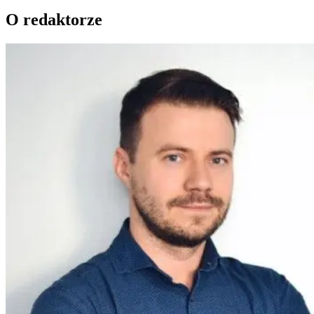
O redaktorze