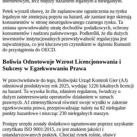
internetowym, lecz między hazardem legalnym a nielegalnym.
Petek wyraził obawę, że źle zaplanowane ograniczenia na rynku
legalnym nie zmniejszą popytu na hazard, ale zamiast tego skierują
konsumentów w stronę nieuregulowanego czarnego rynku. Ta
zmiana spowodowałaby utratę dochodów podatkowych, ochrony
konsumentów i nadzoru państwowego. Podkreślił, że dla dużych
inwestorów instytucjonalnych przewidywalność regulacyjna jest
najważniejsza, co jest kluczowym czynnikiem w dążeniu Rumunii
do przystąpienia do OECD.
Boliwia Odnotowuje Wzrost Licencjonowania i
Sukcesy w Egzekwowaniu Prawa
W przeciwieństwie do tego, Boliwijski Urząd Kontroli Gier (AJ)
odnotował produktywny rok 2025, wydając 1226 lokalnych licencji
na hazard. Ta wysoka liczba, zdaniem regulatora, świadczy o
dużym zainteresowaniu operatorów działaniem w ramach
prawnych. AJ zintensyfikował również swoje wysiłki w zakresie
egzekwowania prawa, przeprowadzając naloty na 82 nielegalne
punkty hazardowe i niszcząc 230 nielegalnych maszyn.
Postępy urzędu zostały dodatkowo ugruntowane poprzez uzyskanie
certyfikatu ISO 9001:2015, co jest znakiem jakości i
ustandaryzowanych praktyk. Chociaż rynek rośnie, obawy