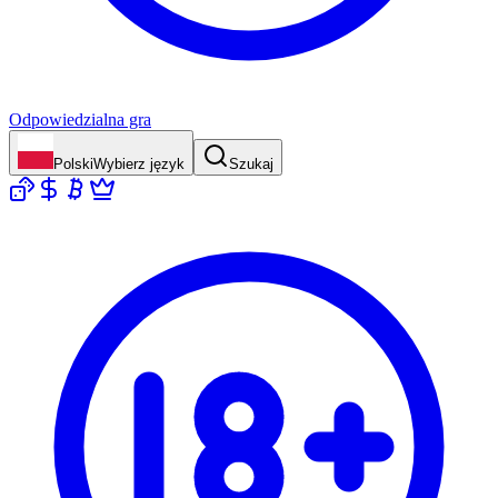
Odpowiedzialna gra
Polski
Wybierz język
Szukaj