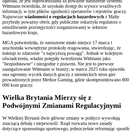
ogłosiła, że jest odpowiedzialna za poważne naruszenie systemu.
Wittmann twierdziła, że uzyskała dostęp do wysoce wrażliwych
informacji, w tym plików zgodności operatorów i rejestrów graczy.
Najnowsze
wiadomości o regulacjach hazardowych
z Malty
przybrały poważny obrót, gdy publicznie oskarżyła regulatora o
umożliwianie przestępczości zorganizowanej w sektorze
hazardowym kraju.
MGA potwierdziła, że naruszenie miało miejsce 17 marca i
uruchomiła wewnętrzne protokoły reagowania, stwierdzając, że
traktuje to zdarzenie "z najwyższą powagą". Jednak w kolejnym
oświadczeniu, władze potępiły twierdzenia Wittmann jako
"bezpodstawne" i niezgodne z prawem. Nie jest to pierwsze
zaangażowanie Wittmann w branży; w marcu 2025 roku ujawniła
ona ogromny wyciek danych graczy z niemieckich stron gier
prowadzonych przez Merkur Gaming, gdzie skompromitowano 800
000 kont graczy.
Wielka Brytania Mierzy się z
Podwójnymi Zmianami Regulacyjnymi
W Wielkiej Brytanii dwie główne zmiany w polityce wywołują
znaczącą debatę i niepewność. Rząd rozważa nowe zasady
dotyczące sponsoringu sportowego, jednocześnie reformując sposób