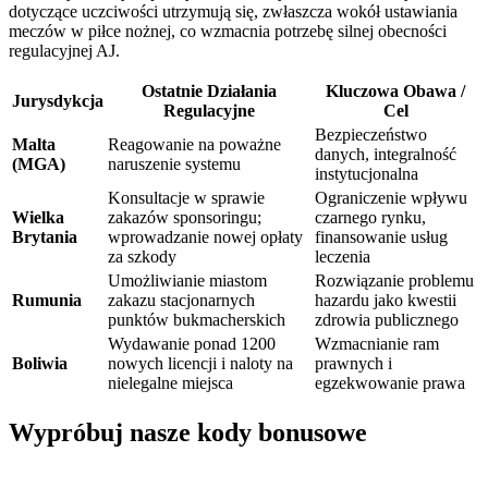
dotyczące uczciwości utrzymują się, zwłaszcza wokół ustawiania
meczów w piłce nożnej, co wzmacnia potrzebę silnej obecności
regulacyjnej AJ.
Ostatnie Działania
Kluczowa Obawa /
Jurysdykcja
Regulacyjne
Cel
Bezpieczeństwo
Malta
Reagowanie na poważne
danych, integralność
(MGA)
naruszenie systemu
instytucjonalna
Konsultacje w sprawie
Ograniczenie wpływu
Wielka
zakazów sponsoringu;
czarnego rynku,
Brytania
wprowadzanie nowej opłaty
finansowanie usług
za szkody
leczenia
Umożliwianie miastom
Rozwiązanie problemu
Rumunia
zakazu stacjonarnych
hazardu jako kwestii
punktów bukmacherskich
zdrowia publicznego
Wydawanie ponad 1200
Wzmacnianie ram
Boliwia
nowych licencji i naloty na
prawnych i
nielegalne miejsca
egzekwowanie prawa
Wypróbuj nasze kody bonusowe