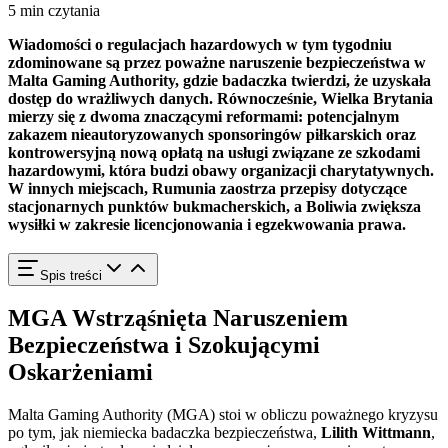
5 min czytania
Wiadomości o
regulacjach hazardowych
w tym tygodniu
zdominowane są przez poważne naruszenie bezpieczeństwa w
Malta Gaming Authority, gdzie badaczka twierdzi, że uzyskała
dostęp do wrażliwych danych. Równocześnie, Wielka Brytania
mierzy się z dwoma znaczącymi reformami: potencjalnym
zakazem nieautoryzowanych sponsoringów piłkarskich oraz
kontrowersyjną nową opłatą na usługi związane ze szkodami
hazardowymi, która budzi obawy organizacji charytatywnych.
W innych miejscach, Rumunia zaostrza przepisy dotyczące
stacjonarnych punktów bukmacherskich, a Boliwia zwiększa
wysiłki w zakresie licencjonowania i egzekwowania prawa.
Spis treści
MGA Wstrząśnięta Naruszeniem
Bezpieczeństwa i Szokującymi
Oskarżeniami
Malta Gaming Authority (MGA) stoi w obliczu poważnego kryzysu
po tym, jak niemiecka badaczka bezpieczeństwa,
Lilith Wittmann
,