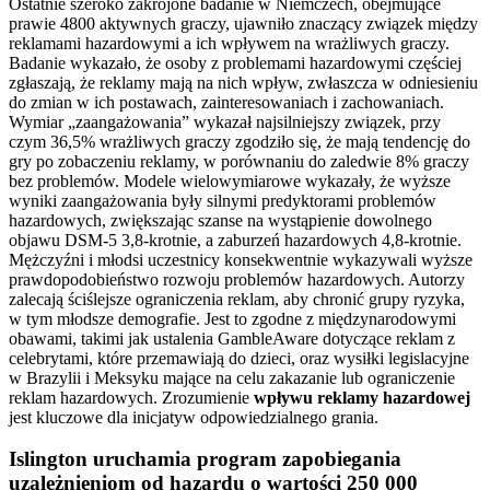
Ostatnie szeroko zakrojone badanie w Niemczech, obejmujące
prawie 4800 aktywnych graczy, ujawniło znaczący związek między
reklamami hazardowymi a ich wpływem na wrażliwych graczy.
Badanie wykazało, że osoby z problemami hazardowymi częściej
zgłaszają, że reklamy mają na nich wpływ, zwłaszcza w odniesieniu
do zmian w ich postawach, zainteresowaniach i zachowaniach.
Wymiar „zaangażowania” wykazał najsilniejszy związek, przy
czym 36,5% wrażliwych graczy zgodziło się, że mają tendencję do
gry po zobaczeniu reklamy, w porównaniu do zaledwie 8% graczy
bez problemów. Modele wielowymiarowe wykazały, że wyższe
wyniki zaangażowania były silnymi predyktorami problemów
hazardowych, zwiększając szanse na wystąpienie dowolnego
objawu DSM-5 3,8-krotnie, a zaburzeń hazardowych 4,8-krotnie.
Mężczyźni i młodsi uczestnicy konsekwentnie wykazywali wyższe
prawdopodobieństwo rozwoju problemów hazardowych. Autorzy
zalecają ściślejsze ograniczenia reklam, aby chronić grupy ryzyka,
w tym młodsze demografie. Jest to zgodne z międzynarodowymi
obawami, takimi jak ustalenia GambleAware dotyczące reklam z
celebrytami, które przemawiają do dzieci, oraz wysiłki legislacyjne
w Brazylii i Meksyku mające na celu zakazanie lub ograniczenie
reklam hazardowych. Zrozumienie
wpływu reklamy hazardowej
jest kluczowe dla inicjatyw odpowiedzialnego grania.
Islington uruchamia program zapobiegania
uzależnieniom od hazardu o wartości 250 000