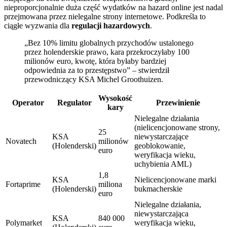
nieproporcjonalnie duża część wydatków na hazard online jest nadal
przejmowana przez nielegalne strony internetowe. Podkreśla to
ciągłe wyzwania dla
regulacji hazardowych
.
„Bez 10% limitu globalnych przychodów ustalonego
przez holenderskie prawo, kara przekroczyłaby 100
milionów euro, kwotę, która byłaby bardziej
odpowiednia za to przestępstwo” – stwierdził
przewodniczący KSA Michel Groothuizen.
Wysokość
Operator
Regulator
Przewinienie
kary
Nielegalne działania
(nielicencjonowane strony,
25
KSA
niewystarczające
Novatech
milionów
(Holenderski)
geoblokowanie,
euro
weryfikacja wieku,
uchybienia AML)
1,8
KSA
Nielicencjonowane marki
Fortaprime
miliona
(Holenderski)
bukmacherskie
euro
Nielegalne działania,
niewystarczająca
KSA
840 000
Polymarket
weryfikacja wieku,