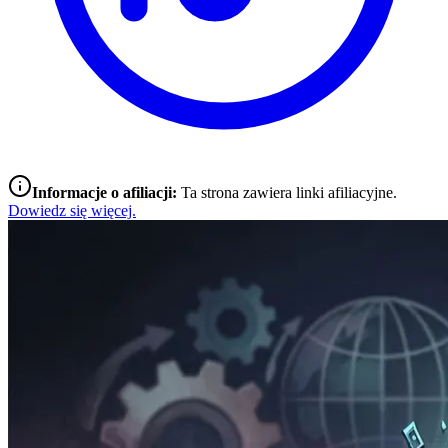
Informacje o afiliacji:
Ta strona zawiera linki afiliacyjne.
Dowiedz się więcej.