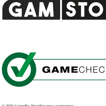
©
2026
CasinoPie.
Wszelkie prawa zastrzeżone.