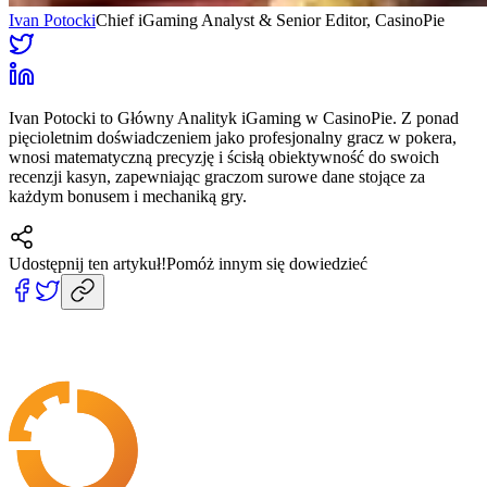
Ivan Potocki
Chief iGaming Analyst & Senior Editor
, CasinoPie
Ivan Potocki to Główny Analityk iGaming w CasinoPie. Z ponad
pięcioletnim doświadczeniem jako profesjonalny gracz w pokera,
wnosi matematyczną precyzję i ścisłą obiektywność do swoich
recenzji kasyn, zapewniając graczom surowe dane stojące za
każdym bonusem i mechaniką gry.
Udostępnij ten artykuł!
Pomóż innym się dowiedzieć