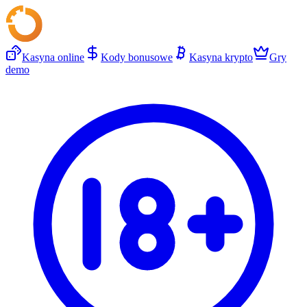
Kasyna online
Kody bonusowe
Kasyna krypto
Gry
demo