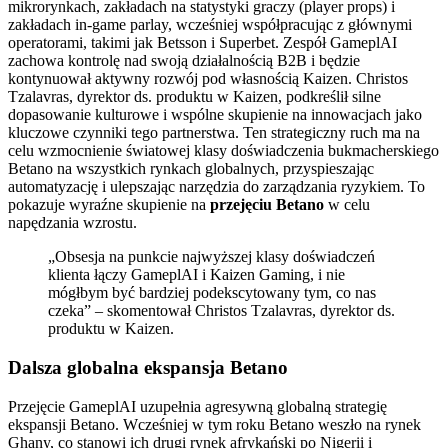
mikrorynkach, zakładach na statystyki graczy (player props) i
zakładach in-game parlay, wcześniej współpracując z głównymi
operatorami, takimi jak Betsson i Superbet. Zespół GameplAI
zachowa kontrolę nad swoją działalnością B2B i będzie
kontynuował aktywny rozwój pod własnością Kaizen. Christos
Tzalavras, dyrektor ds. produktu w Kaizen, podkreślił silne
dopasowanie kulturowe i wspólne skupienie na innowacjach jako
kluczowe czynniki tego partnerstwa. Ten strategiczny ruch ma na
celu wzmocnienie światowej klasy doświadczenia bukmacherskiego
Betano na wszystkich rynkach globalnych, przyspieszając
automatyzację i ulepszając narzędzia do zarządzania ryzykiem. To
pokazuje wyraźne skupienie na
przejęciu Betano
w celu
napędzania wzrostu.
„Obsesja na punkcie najwyższej klasy doświadczeń
klienta łączy GameplAI i Kaizen Gaming, i nie
mógłbym być bardziej podekscytowany tym, co nas
czeka” – skomentował Christos Tzalavras, dyrektor ds.
produktu w Kaizen.
Dalsza globalna ekspansja Betano
Przejęcie GameplAI uzupełnia agresywną globalną strategię
ekspansji Betano. Wcześniej w tym roku Betano weszło na rynek
Ghany, co stanowi ich drugi rynek afrykański po Nigerii i