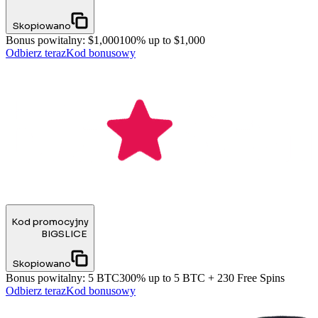
Skopiowano
Bonus powitalny
:
$1,000
100% up to $1,000
Odbierz teraz
Kod bonusowy
Kod promocyjny
BIGSLICE
Skopiowano
Bonus powitalny
:
5 BTC
300% up to 5 BTC + 230 Free Spins
Odbierz teraz
Kod bonusowy