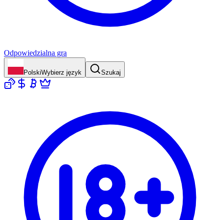
Odpowiedzialna gra
Polski
Wybierz język
Szukaj