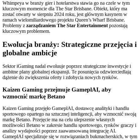
Whimpeya w branży gier i hotelarstwa stawia go na czele w tym
kluczowym momencie dla The Star Brisbane. Obiekt, który ma
zostać otwarty w sierpniu 2024 roku, jest głównym kasynem w
ramach wielomiliardowego projektu Queen’s Wharf Brisbane.
Problemy z
zarządzaniem The Star Entertainment
pozostają
kluczowym problemem.
Ewolucja branży: Strategiczne przejęcia i
globalne ambicje
Sektor iGaming nadal ewoluuje poprzez strategiczne inwestycje i
ambitne plany globalnej ekspansji. Te posunięcia odzwierciedlają
dążenie do zwiększenia oferty i zdobycia nowych rynków.
Kaizen Gaming przejmuje GameplAI, aby
wzmocnić markę Betano
Kaizen Gaming przejęło GameplAI, dostawcę analityki i handlu
sportowego opartego na sztucznej inteligencji, aby wzmocnić swoją
markę Betano. Przejęcie ma na celu ulepszenie własnych
możliwości Betano w zakresie handlu sportowego, rynków graczy i
analizy wydajności poprzez zaawansowaną integrację AI.
GameplAI specjalizuje się w rozwiązaniach bukmacherskich, w tym