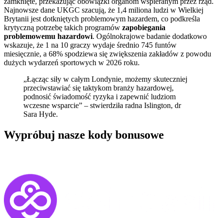
zamknięte, przekazując obowiązki organom wspieranym przez rząd.
Najnowsze dane UKGC szacują, że 1,4 miliona ludzi w Wielkiej
Brytanii jest dotkniętych problemowym hazardem, co podkreśla
krytyczną potrzebę takich programów
zapobiegania
problemowemu hazardowi
. Ogólnokrajowe badanie dodatkowo
wskazuje, że 1 na 10 graczy wydaje średnio 745 funtów
miesięcznie, a 68% spodziewa się zwiększenia zakładów z powodu
dużych wydarzeń sportowych w 2026 roku.
„Łącząc siły w całym Londynie, możemy skuteczniej
przeciwstawiać się taktykom branży hazardowej,
podnosić świadomość ryzyka i zapewnić ludziom
wczesne wsparcie” – stwierdziła radna Islington, dr
Sara Hyde.
Wypróbuj nasze kody bonusowe