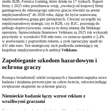
studio B2B, Fennica Gaming, które działa na 17 rynkach. Raport
firmy z 2025 roku przedstawia wizję „ewolucji od krajowej firmy
gamingowej do odnoszącego sukcesy gracza również na arenie
międzynarodowej” do 2030 roku, dążąc do bycia szanowaną
międzynarodową grupą gier pieniężnych. Chociaż szczegóły tej
międzynarodowej strategii, czy to B2B, czy B2C, pozostają do
pełnego doprecyzowania, oznacza to dużą zmianę dla fińskiego
operatora. Sprawozdania finansowe Veikkaus za 2025 rok wykazały
przychody w wysokości 936 mln euro, co oznacza spadek o 2,4%
w porównaniu z poprzednim rokiem, a zysk operacyjny spadł do
431 mln euro. Ten strategiczny ruch podkreśla zmieniający się
krajobraz międzynarodowych ambicji
Veikkaus
.
Zapobieganie szkodom hazardowym i
ochrona graczy
Rosnąca świadomość szkód związanych z hazardem napędza nowe
badania i działania prewencyjne na całym świecie, odzwierciedlając
zwiększone skupienie na ochronie graczy.
Niemieckie badanie łączy wzrost reklam z
wrażliwymi graczami