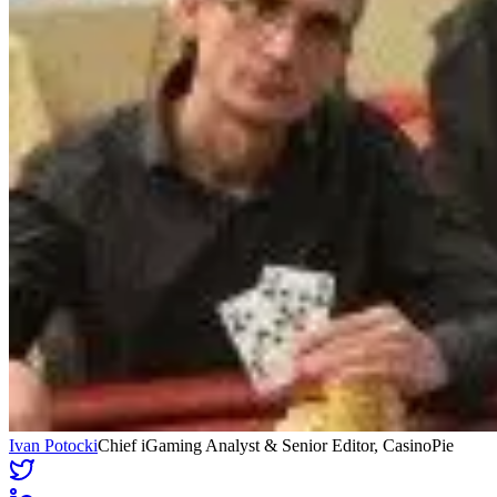
Ivan Potocki
Chief iGaming Analyst & Senior Editor
, CasinoPie