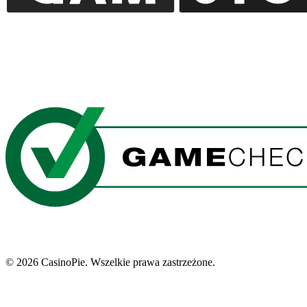
©
2026
CasinoPie.
Wszelkie prawa zastrzeżone.