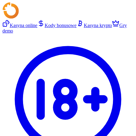
Kasyna online
Kody bonusowe
Kasyna krypto
Gry
demo