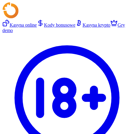
Kasyna online
Kody bonusowe
Kasyna krypto
Gry
demo