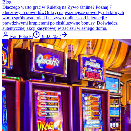
Blog
Dlaczego warto grać w Ruletkę na Żywo Online? Poznaj 7
kluczowych powodów
Odkryj najważniejsze powody, dla których
warto spróbować ruletki na żywo online – od interakcji z
prawdziwymi krupierami po ekskluzywne bonusy. Doświadcz
autentycznej akcji kasynowej w zaciszu własnego domu.
Ivan Potocki
19.02.2022