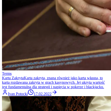
Terms
Karta Zakryta
Karta zakryta, znana również jako karta własna, to
karta rozdawana zakryta w grach kasynowych. Jej ukryta wartość
jest fundamentalna dla strategii i napięcia w pokerze i blackjacku.
Ivan Potocki
17.02.2022