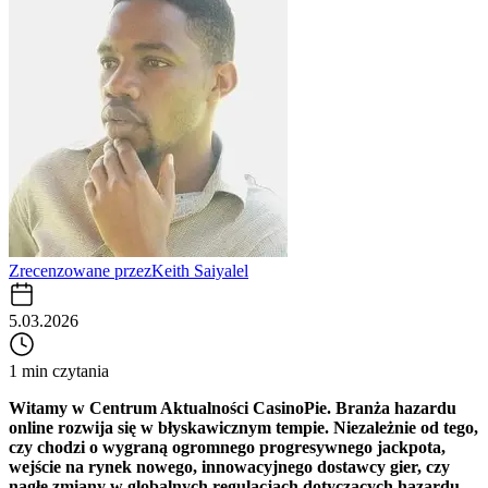
Zrecenzowane przez
Keith Saiyalel
5.03.2026
1 min czytania
Witamy w Centrum Aktualności CasinoPie. Branża hazardu
online rozwija się w błyskawicznym tempie. Niezależnie od tego,
czy chodzi o wygraną ogromnego progresywnego jackpota,
wejście na rynek nowego, innowacyjnego dostawcy gier, czy
nagłe zmiany w globalnych regulacjach dotyczących hazardu,