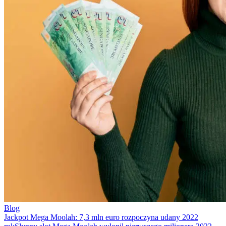
Blog
Jackpot Mega Moolah: 7,3 mln euro rozpoczyna udany 2022