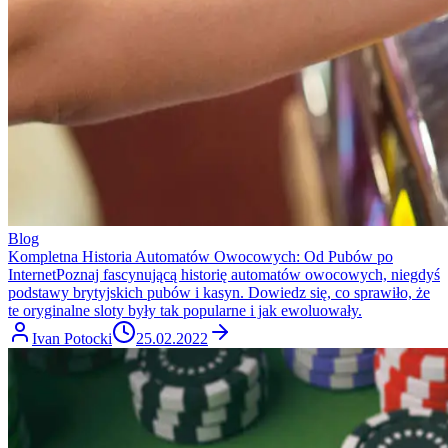
Blog
Kompletna Historia Automatów Owocowych: Od Pubów po
Internet
Poznaj fascynującą historię automatów owocowych, niegdyś
podstawy brytyjskich pubów i kasyn. Dowiedz się, co sprawiło, że
te oryginalne sloty były tak popularne i jak ewoluowały.
Ivan Potocki
25.02.2022