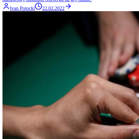
Ivan Potocki
22.02.2022