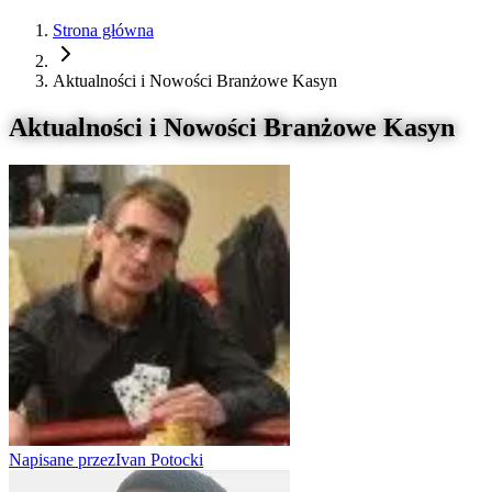
Strona główna
Aktualności i Nowości Branżowe Kasyn
Aktualności i Nowości Branżowe Kasyn
Napisane przez
Ivan Potocki