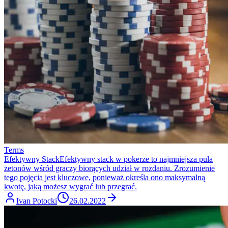
Terms
Efektywny Stack
Efektywny stack w pokerze to najmniejsza pula
żetonów wśród graczy biorących udział w rozdaniu. Zrozumienie
tego pojęcia jest kluczowe, ponieważ określa ono maksymalną
kwotę, jaką możesz wygrać lub przegrać.
Ivan Potocki
26.02.2022