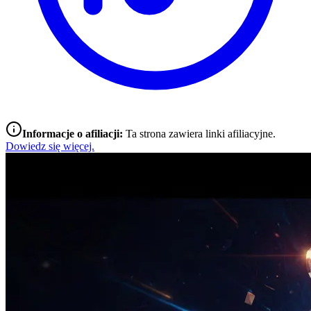
Informacje o afiliacji:
Ta strona zawiera linki afiliacyjne.
Dowiedz się więcej.