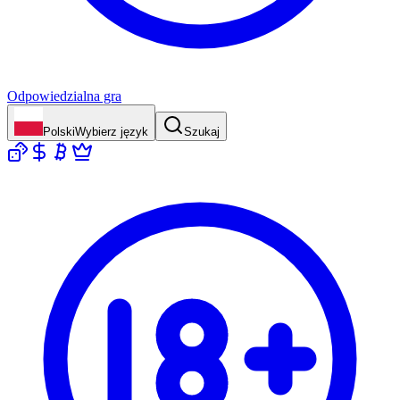
Odpowiedzialna gra
Polski
Wybierz język
Szukaj