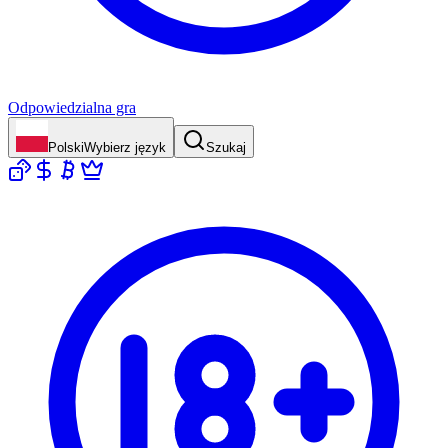
Odpowiedzialna gra
Polski
Wybierz język
Szukaj