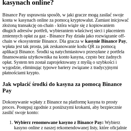
kasynach online?
Binance Pay usprawnia sposób, w jaki gracze mogą zasilać swoje
konta w kasynach online za pomocą kryptowalut. Zamiast inicjować
złożoną transakcję on-chain - która wiąże się z kopiowaniem
długich adresów portfeli, wybieraniem właściwej sieci i płaceniem
zmiennych opłat za gaz - Binance Pay działa jako rozwiązanie off-
chain w ekosystemie Binance. Dla gracza w
kasynie Binance Pay
,
wpłata jest tak prosta, jak zeskanowanie kodu QR za pomocą
aplikacji Binance. Środki są natychmiastowo przesyłane z portfela
finansowania użytkownika na konto kasyna, często bez żadnych
opłat. System ten został zaprojektowany z myślą o szybkości i
wygodzie, eliminując typowe bariery związane z tradycyjnymi
płatnościami krypto.
Jak wpłacić środki do kasyna za pomocą Binance
Pay
Dokonywanie wpłaty z Binance na platformę kasyna to prosty
proces. Postępuj zgodnie z poniższymi krokami, aby bezpiecznie
zasilić swoje konto:
Wybierz renomowane kasyno z Binance Pay:
Wybierz
kasyno online z naszej rekomendowanej listy, które oficjalnie