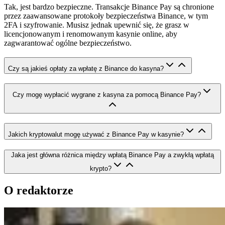
Tak, jest bardzo bezpieczne. Transakcje Binance Pay są chronione
przez zaawansowane protokoły bezpieczeństwa Binance, w tym
2FA i szyfrowanie. Musisz jednak upewnić się, że grasz w
licencjonowanym i renomowanym kasynie online, aby
zagwarantować ogólne bezpieczeństwo.
Czy są jakieś opłaty za wpłatę z Binance do kasyna?
Czy mogę wypłacić wygrane z kasyna za pomocą Binance Pay?
Jakich kryptowalut mogę używać z Binance Pay w kasynie?
Jaka jest główna różnica między wpłatą Binance Pay a zwykłą wpłatą
krypto?
O redaktorze