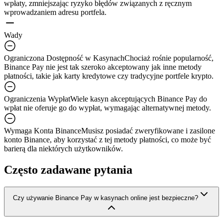
wpłaty, zmniejszając ryzyko błędów związanych z ręcznym
wprowadzaniem adresu portfela.
Wady
Ograniczona Dostępność w Kasynach
Chociaż rośnie popularność,
Binance Pay nie jest tak szeroko akceptowany jak inne metody
płatności, takie jak karty kredytowe czy tradycyjne portfele krypto.
Ograniczenia Wypłat
Wiele kasyn akceptujących Binance Pay do
wpłat nie oferuje go do wypłat, wymagając alternatywnej metody.
Wymaga Konta Binance
Musisz posiadać zweryfikowane i zasilone
konto Binance, aby korzystać z tej metody płatności, co może być
barierą dla niektórych użytkowników.
Często zadawane pytania
Czy używanie Binance Pay w kasynach online jest bezpieczne?