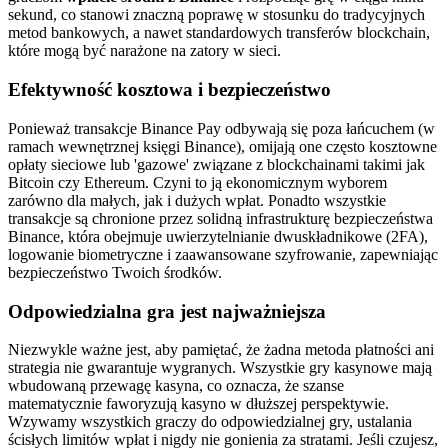
sekund, co stanowi znaczną poprawę w stosunku do tradycyjnych
metod bankowych, a nawet standardowych transferów blockchain,
które mogą być narażone na zatory w sieci.
Efektywność kosztowa i bezpieczeństwo
Ponieważ transakcje Binance Pay odbywają się poza łańcuchem (w
ramach wewnętrznej księgi Binance), omijają one często kosztowne
opłaty sieciowe lub 'gazowe' związane z blockchainami takimi jak
Bitcoin czy Ethereum. Czyni to ją ekonomicznym wyborem
zarówno dla małych, jak i dużych wpłat. Ponadto wszystkie
transakcje są chronione przez solidną infrastrukturę bezpieczeństwa
Binance, która obejmuje uwierzytelnianie dwuskładnikowe (2FA),
logowanie biometryczne i zaawansowane szyfrowanie, zapewniając
bezpieczeństwo Twoich środków.
Odpowiedzialna gra jest najważniejsza
Niezwykle ważne jest, aby pamiętać, że żadna metoda płatności ani
strategia nie gwarantuje wygranych. Wszystkie gry kasynowe mają
wbudowaną przewagę kasyna, co oznacza, że szanse
matematycznie faworyzują kasyno w dłuższej perspektywie.
Wzywamy wszystkich graczy do odpowiedzialnej gry, ustalania
ścisłych limitów wpłat i nigdy nie gonienia za stratami. Jeśli czujesz,