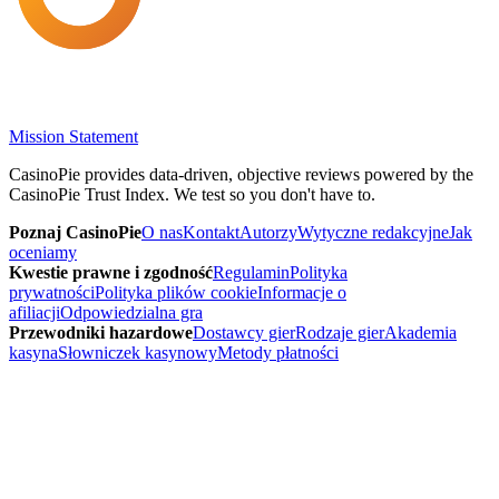
Mission Statement
CasinoPie provides data-driven, objective reviews powered by the
CasinoPie Trust Index. We test so you don't have to.
Poznaj CasinoPie
O nas
Kontakt
Autorzy
Wytyczne redakcyjne
Jak
oceniamy
Kwestie prawne i zgodność
Regulamin
Polityka
prywatności
Polityka plików cookie
Informacje o
afiliacji
Odpowiedzialna gra
Przewodniki hazardowe
Dostawcy gier
Rodzaje gier
Akademia
kasyna
Słowniczek kasynowy
Metody płatności