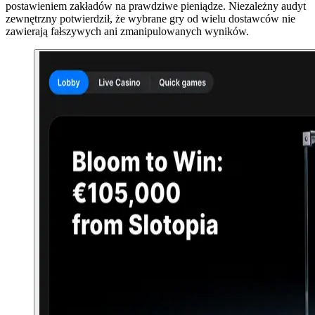
postawieniem zakładów na prawdziwe pieniądze. Niezależny audyt
zewnętrzny potwierdził, że wybrane gry od wielu dostawców nie
zawierają fałszywych ani zmanipulowanych wyników.