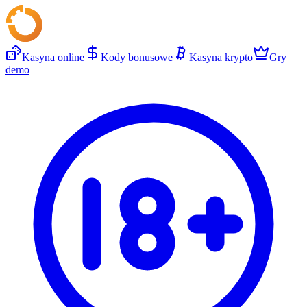
Kasyna online
Kody bonusowe
Kasyna krypto
Gry
demo