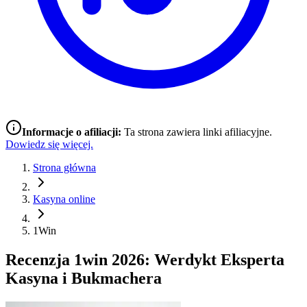
Informacje o afiliacji:
Ta strona zawiera linki afiliacyjne.
Dowiedz się więcej.
Strona główna
Kasyna online
1Win
Recenzja 1win 2026: Werdykt Eksperta
Kasyna i Bukmachera