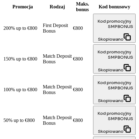
Maks.
Promocja
Rodzaj
Kod bonusowy
bonus
Kod promocyjny
First Deposit
SMPBONUS
200% up to €800
€800
Bonus
Skopiowano
Kod promocyjny
Match Deposit
SMPBONUS
150% up to €800
€800
Bonus
Skopiowano
Kod promocyjny
Match Deposit
SMPBONUS
100% up to €800
€800
Bonus
Skopiowano
Kod promocyjny
Match Deposit
SMPBONUS
50% up to €800
€800
Bonus
Skopiowano