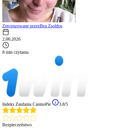
Zrecenzowane przez
Bea Zsoldos
2.06.2026
8 min czytania
Indeks Zaufania CasinoPie
3.8
/5
Bezpieczeństwo