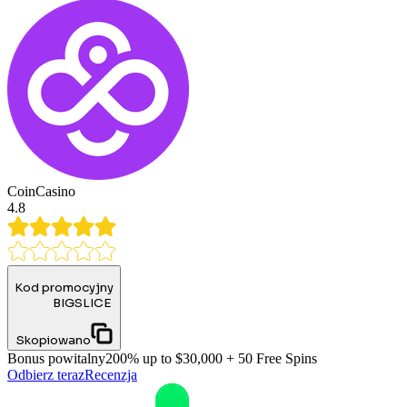
CoinCasino
4.8
Kod promocyjny
BIGSLICE
Skopiowano
Bonus powitalny
200% up to $30,000 + 50 Free Spins
Odbierz teraz
Recenzja