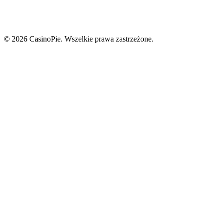
©
2026
CasinoPie.
Wszelkie prawa zastrzeżone.