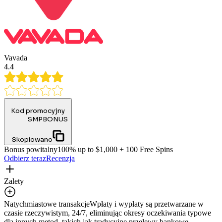
Vavada
4.4
Kod promocyjny
SMPBONUS
Skopiowano
Bonus powitalny
100% up to $1,000 + 100 Free Spins
Odbierz teraz
Recenzja
Zalety
Natychmiastowe transakcje
Wpłaty i wypłaty są przetwarzane w
czasie rzeczywistym, 24/7, eliminując okresy oczekiwania typowe
dla innych metod, takich jak tradycyjne przelewy bankowe.