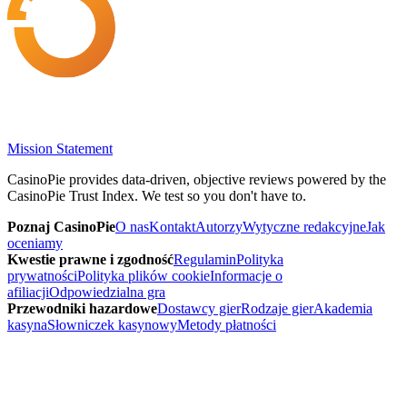
Mission Statement
CasinoPie provides data-driven, objective reviews powered by the
CasinoPie Trust Index. We test so you don't have to.
Poznaj CasinoPie
O nas
Kontakt
Autorzy
Wytyczne redakcyjne
Jak
oceniamy
Kwestie prawne i zgodność
Regulamin
Polityka
prywatności
Polityka plików cookie
Informacje o
afiliacji
Odpowiedzialna gra
Przewodniki hazardowe
Dostawcy gier
Rodzaje gier
Akademia
kasyna
Słowniczek kasynowy
Metody płatności