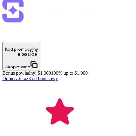
Kod promocyjny
BIGSLICE
Skopiowano
Bonus powitalny
:
$1,000
100% up to $1,000
Odbierz teraz
Kod bonusowy