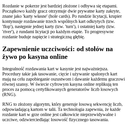
Rozdanie w pokerze jest bardziej złożone i odbywa się etapami.
Początkowo każdy gracz otrzymuje dwie prywatne karty zakryte,
znane jako 'karty własne' (hole cards). Po rundzie licytacji, krupier
kontynuuje rozdawanie trzech wspólnych kart odkrytych (tzw.
'flop'), następnie jednej karty (tzw. 'turn'), i ostatniej karty (tzw.
'river'), z rundami licytacji po każdym etapie. To progresywne
rozdanie buduje napięcie i strategiczną głębię.
Zapewnienie uczciwości: od stołów na
żywo po kasyna online
Integralność rozdawania kart w kasynie jest najważniejsza.
Procedury takie jak tasowanie, cięcie i używanie spalonych kart
mają na celu zapobieganie oszustwom i dawanie każdemu graczowi
równej szansy. W świecie cyfrowym kasyna online replikują ten
proces za pomocą certyfikowanych generatorów liczb losowych
(RNG).
RNG to złożony algorytm, który generuje losową sekwencję liczb,
odpowiadającą kartom w talii. Ta technologia zapewnia, że każde
rozdanie kart w grze online jest całkowicie nieprzewidywalne i
uczciwe, odzwierciedlając losowość fizycznego tasowania.