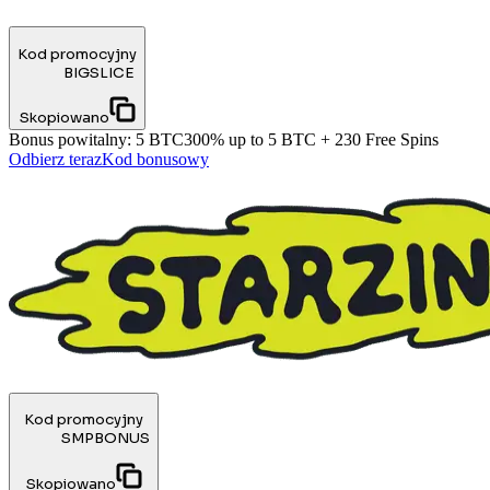
Kod promocyjny
BIGSLICE
Skopiowano
Bonus powitalny
:
5 BTC
300% up to 5 BTC + 230 Free Spins
Odbierz teraz
Kod bonusowy
Kod promocyjny
SMPBONUS
Skopiowano