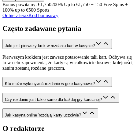
Bonus powitalny
:
€1,750
200% Up to €1,750 + 150 Free Spins +
100% up to €500 Sports
Odbierz teraz
Kod bonusowy
Często zadawane pytania
Jaki jest pierwszy krok w rozdaniu kart w kasynie?
Pierwszym krokiem jest zawsze potasowanie talii kart. Odbywa się
to w celu zapewnienia, że karty są w całkowicie losowej kolejności,
zanim zostaną rozdane graczom.
Kto może wykonywać rozdanie w grze kasynowej?
Czy rozdanie jest takie samo dla każdej gry karcianej?
Jak kasyna online 'rozdają' karty uczciwie?
O redaktorze