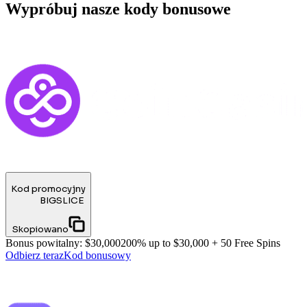
Wypróbuj nasze kody bonusowe
Kod promocyjny
BIGSLICE
Skopiowano
Bonus powitalny
:
$30,000
200% up to $30,000 + 50 Free Spins
Odbierz teraz
Kod bonusowy