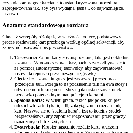
rozdanie kart w grze karcianej to ustandaryzowana procedura
zaprojektowana tak, aby była wydajna, jasna i, co najważniejsze,
uczciwa.
Anatomia standardowego rozdania
Chociaż szczegóły różnią się w zależności od gry, podstawowy
proces rozdawania kart przebiega według ogólnej sekwencji, aby
zapewnić losowość i bezpieczeństwo.
Tasowanie:
Zanim karty zostaną rozdane, talia jest dokładnie
tasowana. W nowoczesnych kasynach często odbywa się to
za pomocą automatycznej tasownicy, aby zagwarantować
losową kolejność i przyspieszyć rozgrywkę.
Cięcie:
Po tasowaniu gracz jest zazwyczaj proszony o
'przecięcie' talii. Polega to na podzieleniu talii na dwa stosy i
odwróceniu ich kolejności, służąc jako ostateczny środek
przeciwko potencjalnym manipulacjom kartami.
Spalona karta:
W wielu grach, takich jak poker, krupier
odrzuci wierzchnią kartę talii, zakrytą, zanim rozda rundę
kart. Nazywa się to 'spaloną kartą' i jest to kolejny środek
bezpieczeństwa, aby zapobiec rozpoznawaniu przez graczy
oznaczonych lub zużytych kart.
Dystrybucja:
Krupier następnie rozdaje karty graczom
zgodnie z konkretnymi zasadami gry. Zazwyczaj odbywa się