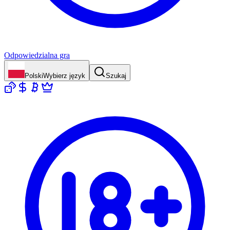
Odpowiedzialna gra
Polski
Wybierz język
Szukaj