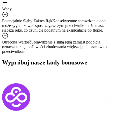
Wady
Potencjalnie Słaby Zakres Rąk
Konsekwentne sprawdzanie opcji
może sygnalizować spostrzegawczym przeciwnikom, że masz
słabszą rękę, co czyni cię podatnym na eksploatację po flopie.
Utracona Wartość
Sprawdzenie z silną ręką zamiast podbicia
oznacza utratę możliwości zbudowania większej puli przeciwko
przeciwnikom.
Wypróbuj nasze kody bonusowe