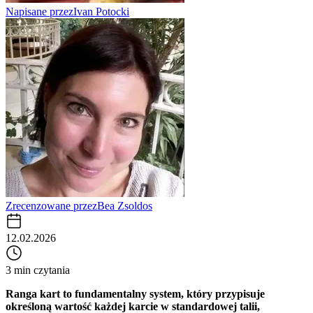
Napisane przez
Ivan Potocki
Zrecenzowane przez
Bea Zsoldos
12.02.2026
3 min czytania
Ranga kart
to fundamentalny system, który przypisuje
określoną wartość każdej karcie w standardowej talii,