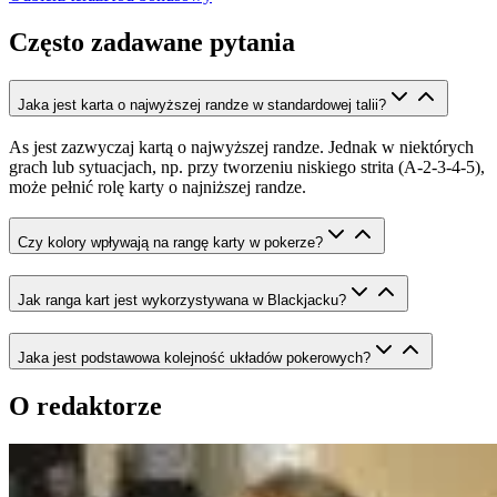
Często zadawane pytania
Jaka jest karta o najwyższej randze w standardowej talii?
As jest zazwyczaj kartą o najwyższej randze. Jednak w niektórych
grach lub sytuacjach, np. przy tworzeniu niskiego strita (A-2-3-4-5),
może pełnić rolę karty o najniższej randze.
Czy kolory wpływają na rangę karty w pokerze?
Jak ranga kart jest wykorzystywana w Blackjacku?
Jaka jest podstawowa kolejność układów pokerowych?
O redaktorze