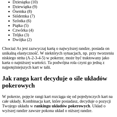
Dziesiątka (10)
Dziewiątka (9)
Ósemka (8)
Siódemka (7)
Szóstka (6)
Piątka (5)
Czwórka (4)
Trójka (3)
Dwójka (2)
Chociaż As jest zazwyczaj kartą o najwyższej randze, posiada on
unikalną elastyczność. W niektórych sytuacjach, np. przy tworzeniu
niskiego strita (A-2-3-4-5) w pokerze, może być traktowany jako
karta o najniższej wartości. Ta podwójna rola czyni go jedną z
najpotężniejszych kart w talii.
Jak ranga kart decyduje o sile układów
pokerowych
W pokerze, pojęcie rangi kart rozciąga się od pojedynczych kart na
całe układy. Kombinacja kart, które posiadasz, decyduje o pozycji
Twojego układu w
rankingu układów pokerowych
. Układ o
wyższej randze zawsze pokona układ o niższej randze.