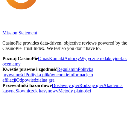
Mission Statement
CasinoPie provides data-driven, objective reviews powered by the
CasinoPie Trust Index. We test so you don't have to.
Poznaj CasinoPie
O nas
Kontakt
Autorzy
Wytyczne redakcyjne
Jak
oceniamy
Kwestie prawne i zgodność
Regulamin
Polityka
prywatności
Polityka plików cookie
Informacje o
afiliacji
Odpowiedzialna gra
Przewodniki hazardowe
Dostawcy gier
Rodzaje gier
Akademia
kasyna
Słowniczek kasynowy
Metody płatności