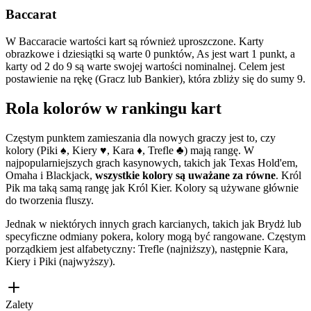
Baccarat
W Baccaracie wartości kart są również uproszczone. Karty
obrazkowe i dziesiątki są warte 0 punktów, As jest wart 1 punkt, a
karty od 2 do 9 są warte swojej wartości nominalnej. Celem jest
postawienie na rękę (Gracz lub Bankier), która zbliży się do sumy 9.
Rola kolorów w rankingu kart
Częstym punktem zamieszania dla nowych graczy jest to, czy
kolory (Piki ♠, Kiery ♥, Kara ♦, Trefle ♣) mają rangę. W
najpopularniejszych grach kasynowych, takich jak Texas Hold'em,
Omaha i Blackjack,
wszystkie kolory są uważane za równe
. Król
Pik ma taką samą rangę jak Król Kier. Kolory są używane głównie
do tworzenia fluszy.
Jednak w niektórych innych grach karcianych, takich jak Brydż lub
specyficzne odmiany pokera, kolory mogą być rangowane. Częstym
porządkiem jest alfabetyczny: Trefle (najniższy), następnie Kara,
Kiery i Piki (najwyższy).
Zalety