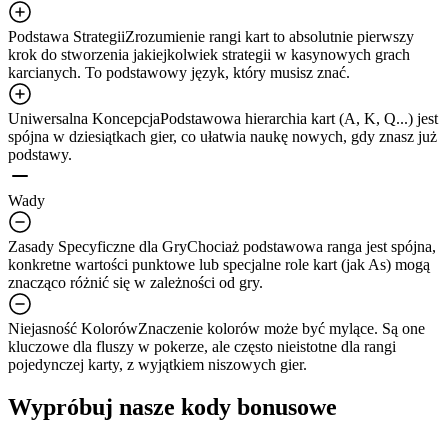
Podstawa Strategii
Zrozumienie rangi kart to absolutnie pierwszy
krok do stworzenia jakiejkolwiek strategii w kasynowych grach
karcianych. To podstawowy język, który musisz znać.
Uniwersalna Koncepcja
Podstawowa hierarchia kart (A, K, Q...) jest
spójna w dziesiątkach gier, co ułatwia naukę nowych, gdy znasz już
podstawy.
Wady
Zasady Specyficzne dla Gry
Chociaż podstawowa ranga jest spójna,
konkretne wartości punktowe lub specjalne role kart (jak As) mogą
znacząco różnić się w zależności od gry.
Niejasność Kolorów
Znaczenie kolorów może być mylące. Są one
kluczowe dla fluszy w pokerze, ale często nieistotne dla rangi
pojedynczej karty, z wyjątkiem niszowych gier.
Wypróbuj nasze kody bonusowe