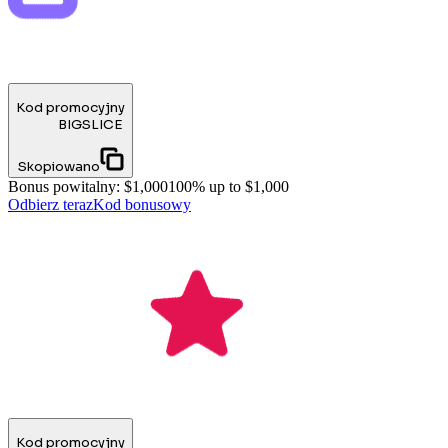
Kod promocyjny
BIGSLICE
Skopiowano
Bonus powitalny
:
$1,000
100% up to $1,000
Odbierz teraz
Kod bonusowy
Kod promocyjny