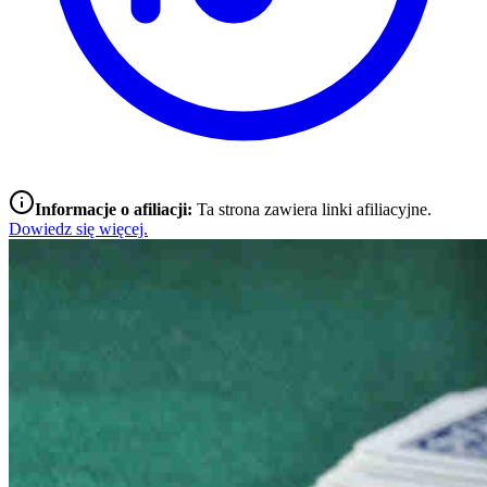
Informacje o afiliacji:
Ta strona zawiera linki afiliacyjne.
Dowiedz się więcej.