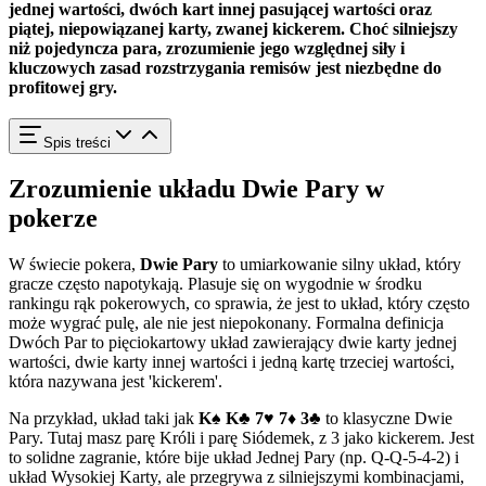
jednej wartości, dwóch kart innej pasującej wartości oraz
piątej, niepowiązanej karty, zwanej kickerem. Choć silniejszy
niż pojedyncza para, zrozumienie jego względnej siły i
kluczowych zasad rozstrzygania remisów jest niezbędne do
profitowej gry.
Spis treści
Zrozumienie układu Dwie Pary w
pokerze
W świecie pokera,
Dwie Pary
to umiarkowanie silny układ, który
gracze często napotykają. Plasuje się on wygodnie w środku
rankingu rąk pokerowych, co sprawia, że jest to układ, który często
może wygrać pulę, ale nie jest niepokonany. Formalna definicja
Dwóch Par to pięciokartowy układ zawierający dwie karty jednej
wartości, dwie karty innej wartości i jedną kartę trzeciej wartości,
która nazywana jest 'kickerem'.
Na przykład, układ taki jak
K♠ K♣ 7♥ 7♦ 3♣
to klasyczne Dwie
Pary. Tutaj masz parę Króli i parę Siódemek, z 3 jako kickerem. Jest
to solidne zagranie, które bije układ Jednej Pary (np. Q-Q-5-4-2) i
układ Wysokiej Karty, ale przegrywa z silniejszymi kombinacjami,