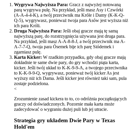
Wygrywa Najwyższa Para:
Gracz z najwyżej notowaną
parą wygrywa pulę. Na przykład, jeśli masz Asy i Czwórki
(A-A-4-4-K), a twój przeciwnik ma Króle i Damy (K-K-Q-
Q-5), wygrywasz, ponieważ twoja para Asów jest wyższa niż
ich para Króli.
Druga Najwyższa Para:
Jeśli obaj gracze mają tę samą
najwyższą parę, do rozstrzygnięcia używana jest druga para.
Na przykład, jeśli masz A-A-8-8-J, a twój przeciwnik ma A-
A-7-7-Q, twoja para Ósemek bije ich parę Siódemek i
zgarniasz pulę.
Karta Kicker:
W rzadkim przypadku, gdy obaj gracze mają
dokładnie te same dwie pary, do gry wchodzi piąta karta,
kicker. Jeśli twój układ to K-K-9-9-A, a twojego przeciwnika
to K-K-9-9-Q, wygrywasz, ponieważ twój kicker As jest
wyższy niż ich Dama. Jeśli kicker jest również taki sam, pula
zostaje podzielona.
<
Zrozumienie zasad kickera to to, co odróżnia początkujących
graczy od doświadczonych. Pozornie mała karta może
zadecydować o wygraniu dużej puli lub jej utracie.
Strategia gry układem Dwie Pary w Texas
Hold'em