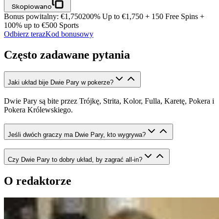
Skopiowano
Bonus powitalny
:
€1,750
200% Up to €1,750 + 150 Free Spins +
100% up to €500 Sports
Odbierz teraz
Kod bonusowy
Często zadawane pytania
Jaki układ bije Dwie Pary w pokerze?
Dwie Pary są bite przez Trójkę, Strita, Kolor, Fulla, Karetę, Pokera i
Pokera Królewskiego.
Jeśli dwóch graczy ma Dwie Pary, kto wygrywa?
Czy Dwie Pary to dobry układ, by zagrać all-in?
O redaktorze