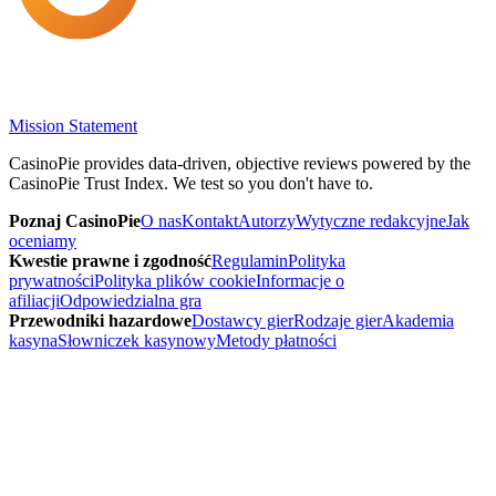
Mission Statement
CasinoPie provides data-driven, objective reviews powered by the
CasinoPie Trust Index. We test so you don't have to.
Poznaj CasinoPie
O nas
Kontakt
Autorzy
Wytyczne redakcyjne
Jak
oceniamy
Kwestie prawne i zgodność
Regulamin
Polityka
prywatności
Polityka plików cookie
Informacje o
afiliacji
Odpowiedzialna gra
Przewodniki hazardowe
Dostawcy gier
Rodzaje gier
Akademia
kasyna
Słowniczek kasynowy
Metody płatności