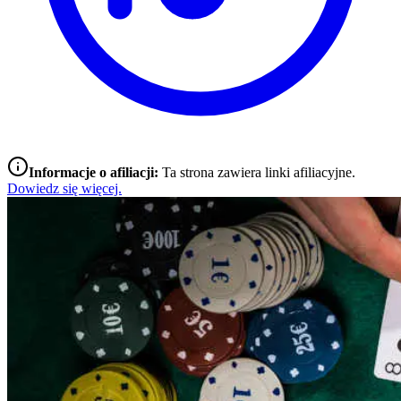
Informacje o afiliacji:
Ta strona zawiera linki afiliacyjne.
Dowiedz się więcej.