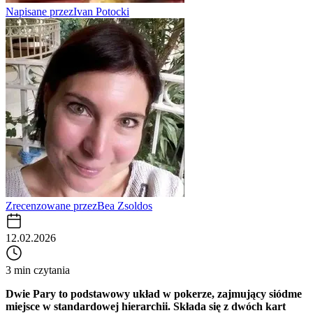
Napisane przez
Ivan Potocki
Zrecenzowane przez
Bea Zsoldos
12.02.2026
3 min czytania
Dwie Pary
to podstawowy układ w pokerze, zajmujący siódme
miejsce w standardowej hierarchii. Składa się z dwóch kart