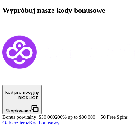
Wypróbuj nasze kody bonusowe
Kod promocyjny
BIGSLICE
Skopiowano
Bonus powitalny
:
$30,000
200% up to $30,000 + 50 Free Spins
Odbierz teraz
Kod bonusowy