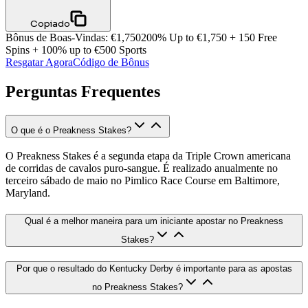
Copiado
Bônus de Boas-Vindas
:
€1,750
200% Up to €1,750 + 150 Free
Spins + 100% up to €500 Sports
Resgatar Agora
Código de Bônus
Perguntas Frequentes
O que é o Preakness Stakes?
O Preakness Stakes é a segunda etapa da Triple Crown americana
de corridas de cavalos puro-sangue. É realizado anualmente no
terceiro sábado de maio no Pimlico Race Course em Baltimore,
Maryland.
Qual é a melhor maneira para um iniciante apostar no Preakness
Stakes?
Por que o resultado do Kentucky Derby é importante para as apostas
no Preakness Stakes?