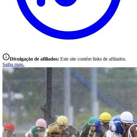
Divulgação de afiliados:
Este site contém links de afiliados.
Saiba mais.