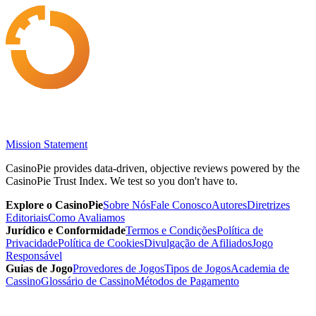
Mission Statement
CasinoPie provides data-driven, objective reviews powered by the
CasinoPie Trust Index. We test so you don't have to.
Explore o CasinoPie
Sobre Nós
Fale Conosco
Autores
Diretrizes
Editoriais
Como Avaliamos
Jurídico e Conformidade
Termos e Condições
Política de
Privacidade
Política de Cookies
Divulgação de Afiliados
Jogo
Responsável
Guias de Jogo
Provedores de Jogos
Tipos de Jogos
Academia de
Cassino
Glossário de Cassino
Métodos de Pagamento