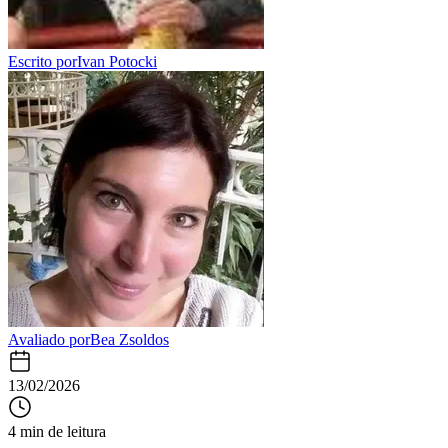
Escrito por
Ivan Potocki
Avaliado por
Bea Zsoldos
13/02/2026
4 min de leitura