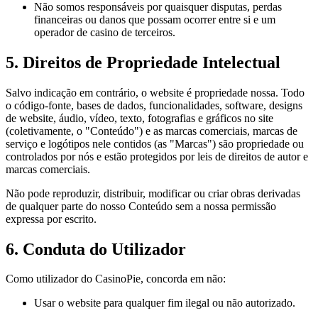
Não somos responsáveis por quaisquer disputas, perdas
financeiras ou danos que possam ocorrer entre si e um
operador de casino de terceiros.
5. Direitos de Propriedade Intelectual
Salvo indicação em contrário, o website é propriedade nossa. Todo
o código-fonte, bases de dados, funcionalidades, software, designs
de website, áudio, vídeo, texto, fotografias e gráficos no site
(coletivamente, o "Conteúdo") e as marcas comerciais, marcas de
serviço e logótipos nele contidos (as "Marcas") são propriedade ou
controlados por nós e estão protegidos por leis de direitos de autor e
marcas comerciais.
Não pode reproduzir, distribuir, modificar ou criar obras derivadas
de qualquer parte do nosso Conteúdo sem a nossa permissão
expressa por escrito.
6. Conduta do Utilizador
Como utilizador do CasinoPie, concorda em não:
Usar o website para qualquer fim ilegal ou não autorizado.