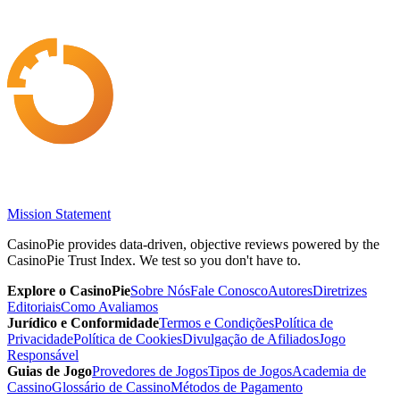
Mission Statement
CasinoPie provides data-driven, objective reviews powered by the
CasinoPie Trust Index. We test so you don't have to.
Explore o CasinoPie
Sobre Nós
Fale Conosco
Autores
Diretrizes
Editoriais
Como Avaliamos
Jurídico e Conformidade
Termos e Condições
Política de
Privacidade
Política de Cookies
Divulgação de Afiliados
Jogo
Responsável
Guias de Jogo
Provedores de Jogos
Tipos de Jogos
Academia de
Cassino
Glossário de Cassino
Métodos de Pagamento