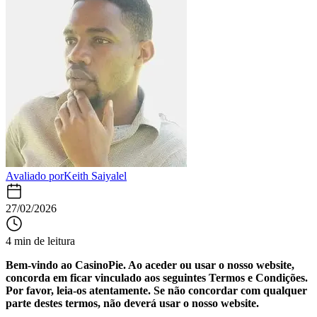
Avaliado por
Keith Saiyalel
27/02/2026
4 min de leitura
Bem-vindo ao CasinoPie. Ao aceder ou usar o nosso website,
concorda em ficar vinculado aos seguintes Termos e Condições.
Por favor, leia-os atentamente. Se não concordar com qualquer
parte destes termos, não deverá usar o nosso website.