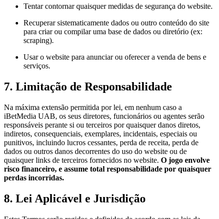
Tentar contornar quaisquer medidas de segurança do website.
Recuperar sistematicamente dados ou outro conteúdo do site
para criar ou compilar uma base de dados ou diretório (ex:
scraping).
Usar o website para anunciar ou oferecer a venda de bens e
serviços.
7. Limitação de Responsabilidade
Na máxima extensão permitida por lei, em nenhum caso a
iBetMedia UAB, os seus diretores, funcionários ou agentes serão
responsáveis perante si ou terceiros por quaisquer danos diretos,
indiretos, consequenciais, exemplares, incidentais, especiais ou
punitivos, incluindo lucros cessantes, perda de receita, perda de
dados ou outros danos decorrentes do uso do website ou de
quaisquer links de terceiros fornecidos no website.
O jogo envolve
risco financeiro, e assume total responsabilidade por quaisquer
perdas incorridas.
8. Lei Aplicável e Jurisdição