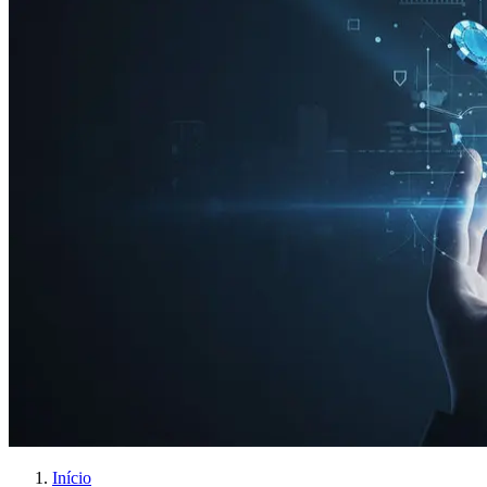
Início