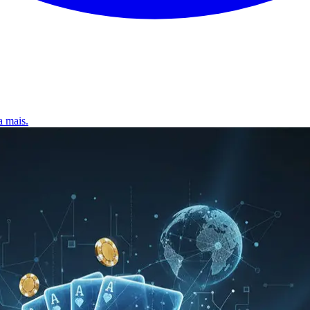
a mais.