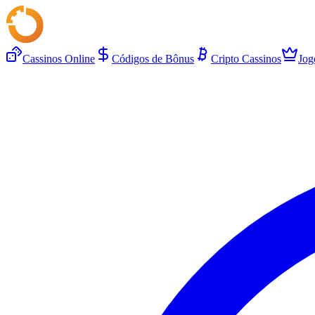
Cassinos Online
Códigos de Bônus
Cripto Cassinos
Jog