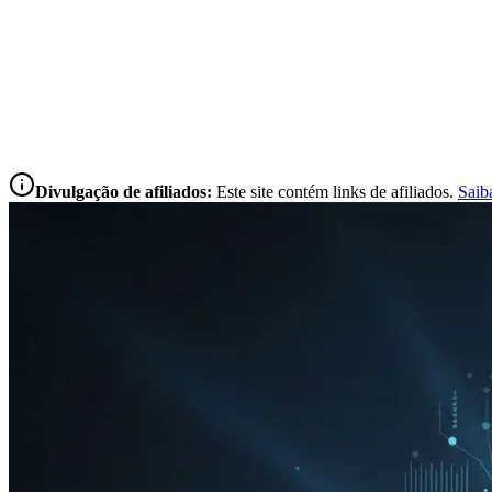
Divulgação de afiliados:
Este site contém links de afiliados.
Saib