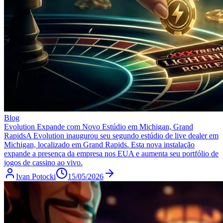
Blog
Evolution Expande com Novo Estúdio em Michigan, Grand
Rapids
A Evolution inaugurou seu segundo estúdio de live dealer em
Michigan, localizado em Grand Rapids. Esta nova instalação
expande a presença da empresa nos EUA e aumenta seu portfólio de
jogos de cassino ao vivo.
Ivan Potocki
15/05/2026