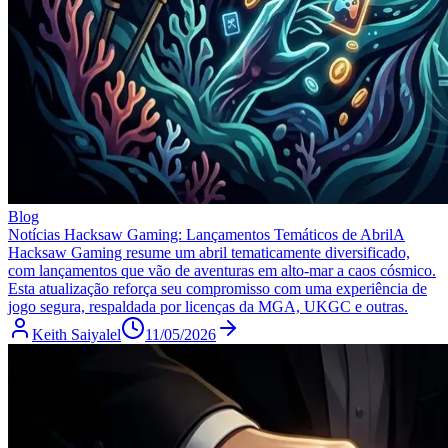
Blog
Notícias Hacksaw Gaming: Lançamentos Temáticos de Abril
A
Hacksaw Gaming resume um abril tematicamente diversificado,
com lançamentos que vão de aventuras em alto-mar a caos cósmico.
Esta atualização reforça seu compromisso com uma experiência de
jogo segura, respaldada por licenças da MGA, UKGC e outras.
Keith Saiyalel
11/05/2026