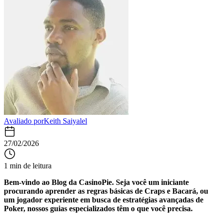
Avaliado por
Keith Saiyalel
27/02/2026
1 min de leitura
Bem-vindo ao Blog da CasinoPie. Seja você um iniciante
procurando aprender as regras básicas de Craps e Bacará, ou
um jogador experiente em busca de estratégias avançadas de
Poker, nossos guias especializados têm o que você precisa.