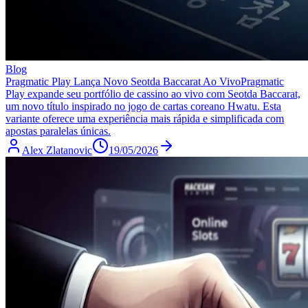
Blog
Pragmatic Play Lança Novo Seotda Baccarat Ao Vivo
Pragmatic
Play expande seu portfólio de cassino ao vivo com Seotda Baccarat,
um novo título inspirado no jogo de cartas coreano Hwatu. Esta
variante oferece uma experiência mais rápida e simplificada com
apostas paralelas únicas.
Alex Zlatanovic
19/05/2026