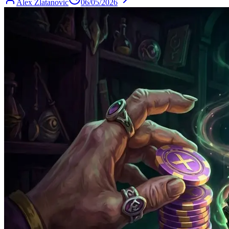
Alex Zlatanovic
06/05/2026