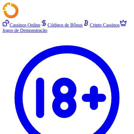
Cassinos Online
Códigos de Bônus
Cripto Cassinos
Jogos de Demonstração