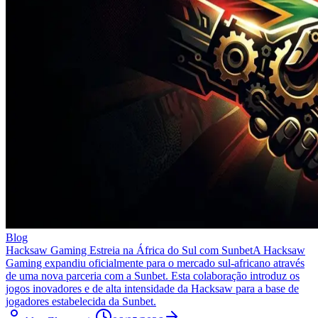
Blog
Hacksaw Gaming Estreia na África do Sul com Sunbet
A Hacksaw
Gaming expandiu oficialmente para o mercado sul-africano através
de uma nova parceria com a Sunbet. Esta colaboração introduz os
jogos inovadores e de alta intensidade da Hacksaw para a base de
jogadores estabelecida da Sunbet.