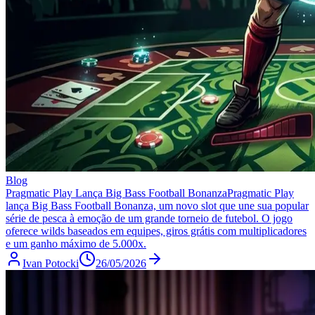
Blog
Pragmatic Play Lança Big Bass Football Bonanza
Pragmatic Play
lança Big Bass Football Bonanza, um novo slot que une sua popular
série de pesca à emoção de um grande torneio de futebol. O jogo
oferece wilds baseados em equipes, giros grátis com multiplicadores
e um ganho máximo de 5.000x.
Ivan Potocki
26/05/2026