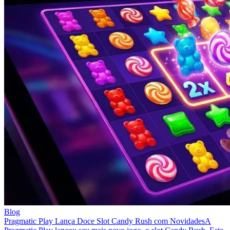
Blog
Pragmatic Play Lança Doce Slot Candy Rush com Novidades
A