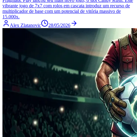
Pragmatic Play lançou seu mais novo jogo, o slot Candy Rush. Este
vibrante jogo de 7x7 com rolos em cascata introduz um recurso de
multiplicador de base com um potencial de vitória massivo de
15.000x.
Alex Zlatanovic
28/05/2026