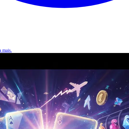
a mais.