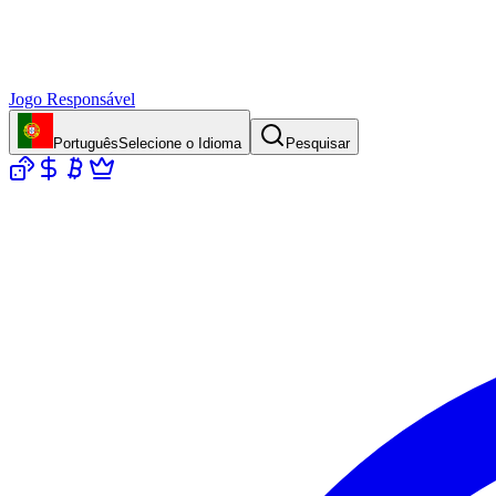
Jogo Responsável
Português
Selecione o Idioma
Pesquisar