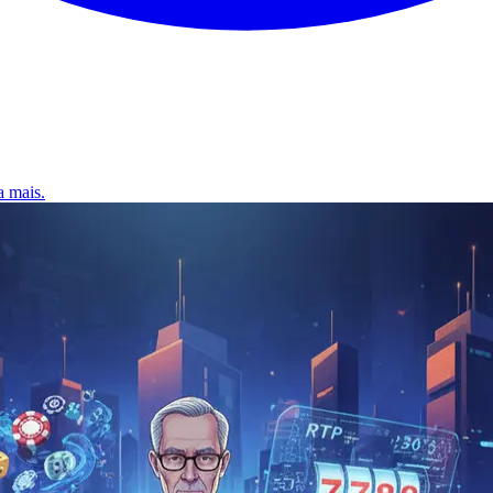
a mais.