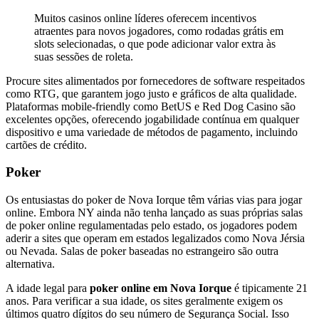
Muitos casinos online líderes oferecem incentivos
atraentes para novos jogadores, como rodadas grátis em
slots selecionadas, o que pode adicionar valor extra às
suas sessões de roleta.
Procure sites alimentados por fornecedores de software respeitados
como RTG, que garantem jogo justo e gráficos de alta qualidade.
Plataformas mobile-friendly como BetUS e Red Dog Casino são
excelentes opções, oferecendo jogabilidade contínua em qualquer
dispositivo e uma variedade de métodos de pagamento, incluindo
cartões de crédito.
Poker
Os entusiastas do poker de Nova Iorque têm várias vias para jogar
online. Embora NY ainda não tenha lançado as suas próprias salas
de poker online regulamentadas pelo estado, os jogadores podem
aderir a sites que operam em estados legalizados como Nova Jérsia
ou Nevada. Salas de poker baseadas no estrangeiro são outra
alternativa.
A idade legal para
poker online em Nova Iorque
é tipicamente 21
anos. Para verificar a sua idade, os sites geralmente exigem os
últimos quatro dígitos do seu número de Segurança Social. Isso