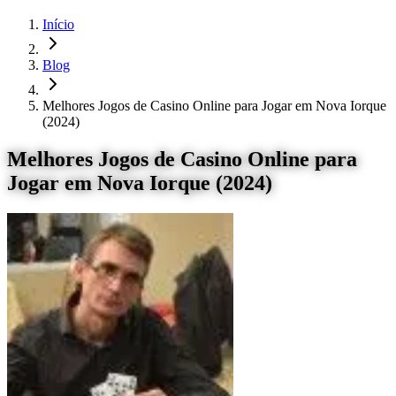
Início
Blog
Melhores Jogos de Casino Online para Jogar em Nova Iorque
(2024)
Melhores Jogos de Casino Online para
Jogar em Nova Iorque (2024)