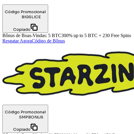
Código Promocional
BIGSLICE
Copiado
Bônus de Boas-Vindas
:
5 BTC
300% up to 5 BTC + 230 Free Spins
Resgatar Agora
Código de Bônus
Código Promocional
SMPBONUS
Copiado