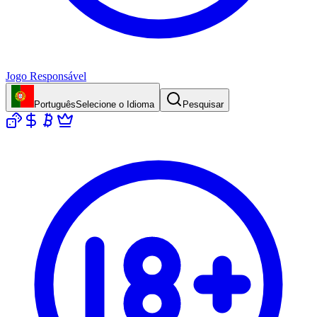
Jogo Responsável
Português
Selecione o Idioma
Pesquisar