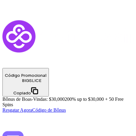
Código Promocional
BIGSLICE
Copiado
Bônus de Boas-Vindas
:
$30,000
200% up to $30,000 + 50 Free
Spins
Resgatar Agora
Código de Bônus