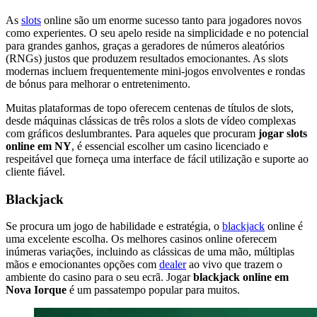
As
slots
online são um enorme sucesso tanto para jogadores novos
como experientes. O seu apelo reside na simplicidade e no potencial
para grandes ganhos, graças a geradores de números aleatórios
(RNGs) justos que produzem resultados emocionantes. As slots
modernas incluem frequentemente mini-jogos envolventes e rondas
de bónus para melhorar o entretenimento.
Muitas plataformas de topo oferecem centenas de títulos de slots,
desde máquinas clássicas de três rolos a slots de vídeo complexas
com gráficos deslumbrantes. Para aqueles que procuram
jogar slots
online em NY
, é essencial escolher um casino licenciado e
respeitável que forneça uma interface de fácil utilização e suporte ao
cliente fiável.
Blackjack
Se procura um jogo de habilidade e estratégia, o
blackjack
online é
uma excelente escolha. Os melhores casinos online oferecem
inúmeras variações, incluindo as clássicas de uma mão, múltiplas
mãos e emocionantes opções com
dealer
ao vivo que trazem o
ambiente do casino para o seu ecrã. Jogar
blackjack online em
Nova Iorque
é um passatempo popular para muitos.