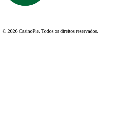
©
2026
CasinoPie.
Todos os direitos reservados.