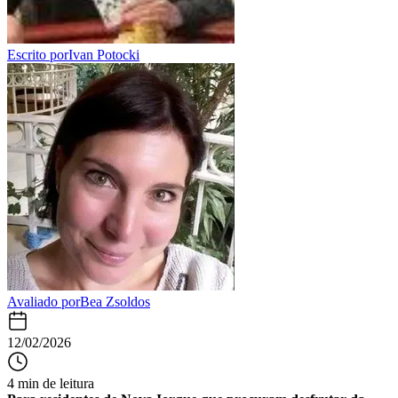
Escrito por
Ivan Potocki
Avaliado por
Bea Zsoldos
12/02/2026
4 min de leitura