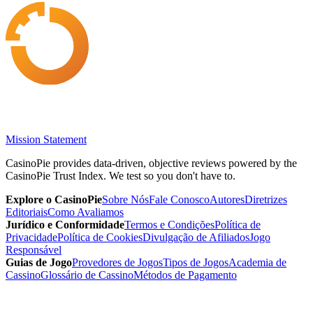
Mission Statement
CasinoPie provides data-driven, objective reviews powered by the
CasinoPie Trust Index. We test so you don't have to.
Explore o CasinoPie
Sobre Nós
Fale Conosco
Autores
Diretrizes
Editoriais
Como Avaliamos
Jurídico e Conformidade
Termos e Condições
Política de
Privacidade
Política de Cookies
Divulgação de Afiliados
Jogo
Responsável
Guias de Jogo
Provedores de Jogos
Tipos de Jogos
Academia de
Cassino
Glossário de Cassino
Métodos de Pagamento