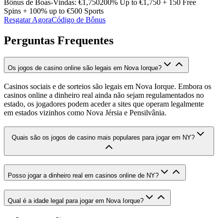
Bônus de Boas-Vindas
:
€1,750
200% Up to €1,750 + 150 Free
Spins + 100% up to €500 Sports
Resgatar Agora
Código de Bônus
Perguntas Frequentes
Os jogos de casino online são legais em Nova Iorque?
Casinos sociais e de sorteios são legais em Nova Iorque. Embora os
casinos online a dinheiro real ainda não sejam regulamentados no
estado, os jogadores podem aceder a sites que operam legalmente
em estados vizinhos como Nova Jérsia e Pensilvânia.
Quais são os jogos de casino mais populares para jogar em NY?
Posso jogar a dinheiro real em casinos online de NY?
Qual é a idade legal para jogar em Nova Iorque?