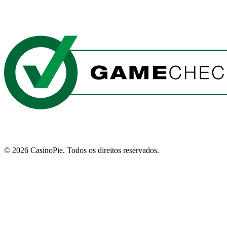
©
2026
CasinoPie.
Todos os direitos reservados.