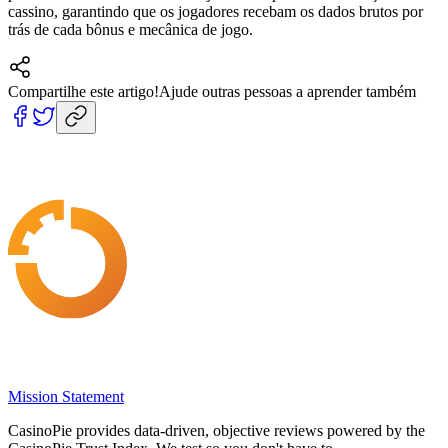
cassino, garantindo que os jogadores recebam os dados brutos por
trás de cada bônus e mecânica de jogo.
Compartilhe este artigo!
Ajude outras pessoas a aprender também
Mission Statement
CasinoPie provides data-driven, objective reviews powered by the