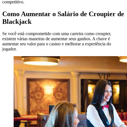
competitivo.
Como Aumentar o Salário de Croupier de
Blackjack
Se você está comprometido com uma carreira como croupier,
existem várias maneiras de aumentar seus ganhos. A chave é
aumentar seu valor para o casino e melhorar a experiência do
jogador.