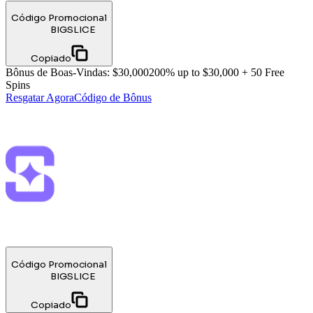
Código Promocional
BIGSLICE
Copiado
Bônus de Boas-Vindas
:
$30,000
200% up to $30,000 + 50 Free
Spins
Resgatar Agora
Código de Bônus
Código Promocional
BIGSLICE
Copiado