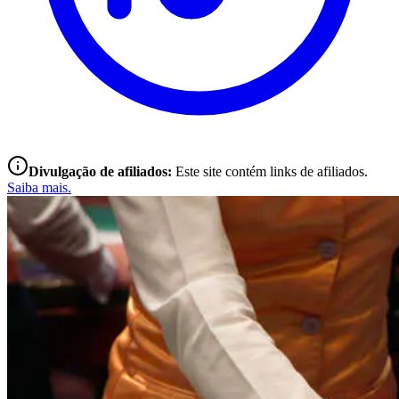
Divulgação de afiliados:
Este site contém links de afiliados.
Saiba mais.