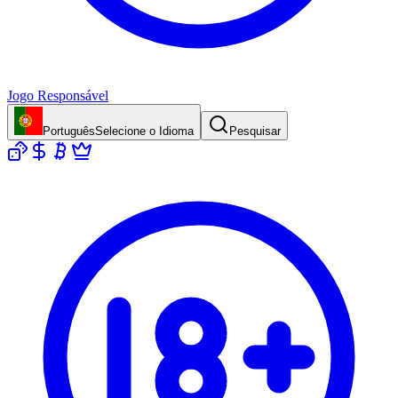
Jogo Responsável
Português
Selecione o Idioma
Pesquisar