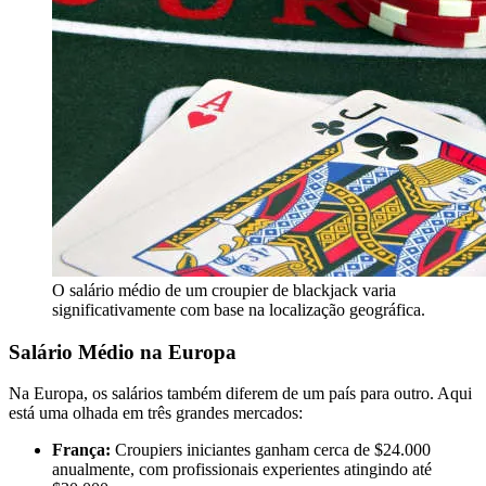
O salário médio de um croupier de blackjack varia
significativamente com base na localização geográfica.
Salário Médio na Europa
Na Europa, os salários também diferem de um país para outro. Aqui
está uma olhada em três grandes mercados:
França:
Croupiers iniciantes ganham cerca de $24.000
anualmente, com profissionais experientes atingindo até