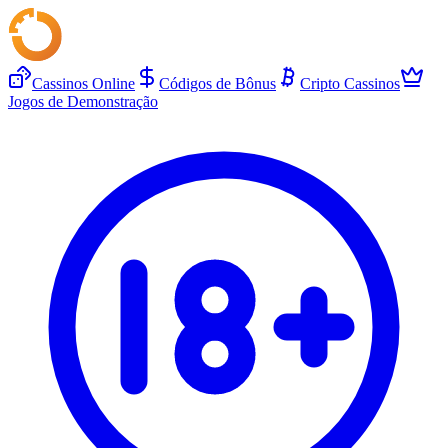
Cassinos Online
Códigos de Bônus
Cripto Cassinos
Jogos de Demonstração