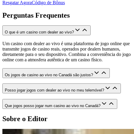
Resgatar Agora
Código de Bônus
Perguntas Frequentes
O que é um casino com dealer ao vivo?
Um casino com dealer ao vivo é uma plataforma de jogo online que
transmite jogos de casino reais, operados por dealers humanos,
diretamente para o seu dispositivo. Combina a conveniência do jogo
online com a atmosfera autêntica de um casino físico.
Os jogos de casino ao vivo no Canadá são justos?
Posso jogar jogos com dealer ao vivo no meu telemóvel?
Que jogos posso jogar num casino ao vivo no Canadá?
Sobre o Editor