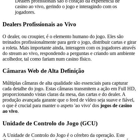
Dealers profissionais são o coração da experiência de
casino ao vivo, gerindo o jogo e interagindo com os
jogadores.
Dealers Profissionais ao Vivo
O dealer, ou croupier, é o elemento humano do jogo. Eles são
treinados profissionalmente para gerir o jogo, distribuir cartas e girar
a roleta. Mais importante ainda, interagem com os jogadores através
do stream ao vivo, respondendo a perguntas e criando um ambiente
acolhedor, tal como fariam num casino físico.
Câmaras Web de Alta Definição
Múltiplas câmaras de alta qualidade são essenciais para capturar
cada detalhe do jogo. Estas câmaras transmitem a ação em Full HD,
proporcionando vistas claras da mesa, das cartas e do dealer. A
produção avançada garante que o feed de vídeo seja suave e fiável,
o que é crucial para manter o aspeto 'ao vivo' dos
jogos de casino
ao vivo
.
Unidade de Controlo do Jogo (GCU)
A Unidade de Controlo do Jogo é o cérebro da operação. Este