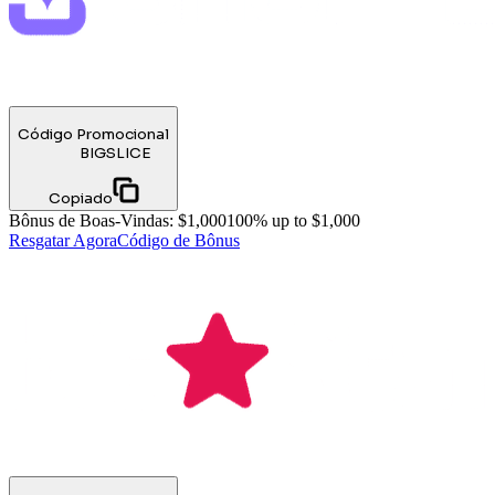
Código Promocional
BIGSLICE
Copiado
Bônus de Boas-Vindas
:
$1,000
100% up to $1,000
Resgatar Agora
Código de Bônus