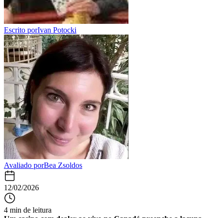
Escrito por
Ivan Potocki
Avaliado por
Bea Zsoldos
12/02/2026
4 min de leitura