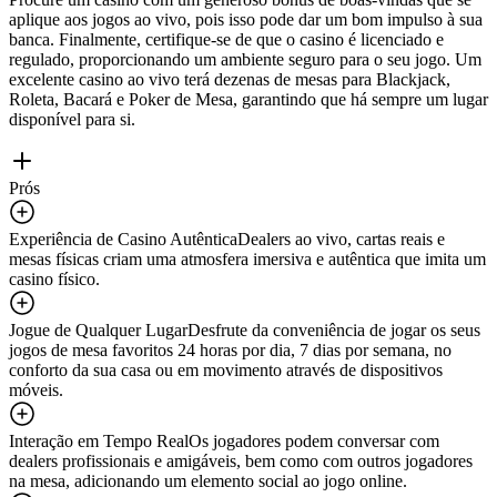
aplique aos jogos ao vivo, pois isso pode dar um bom impulso à sua
banca. Finalmente, certifique-se de que o casino é licenciado e
regulado, proporcionando um ambiente seguro para o seu jogo. Um
excelente casino ao vivo terá dezenas de mesas para Blackjack,
Roleta, Bacará e Poker de Mesa, garantindo que há sempre um lugar
disponível para si.
Prós
Experiência de Casino Autêntica
Dealers ao vivo, cartas reais e
mesas físicas criam uma atmosfera imersiva e autêntica que imita um
casino físico.
Jogue de Qualquer Lugar
Desfrute da conveniência de jogar os seus
jogos de mesa favoritos 24 horas por dia, 7 dias por semana, no
conforto da sua casa ou em movimento através de dispositivos
móveis.
Interação em Tempo Real
Os jogadores podem conversar com
dealers profissionais e amigáveis, bem como com outros jogadores
na mesa, adicionando um elemento social ao jogo online.