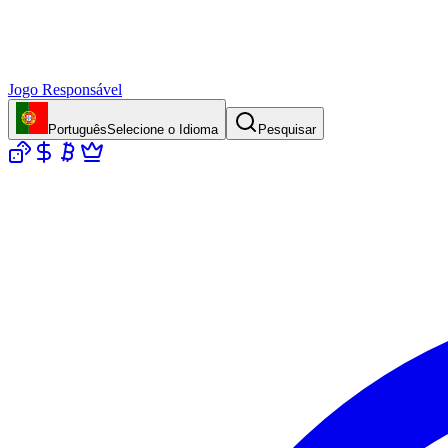
Jogo Responsável
Português
Selecione o Idioma
Pesquisar