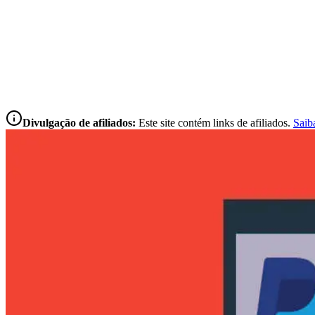
Divulgação de afiliados:
Este site contém links de afiliados.
Saib