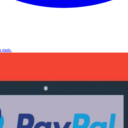
a mais.