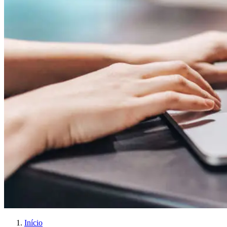
Início