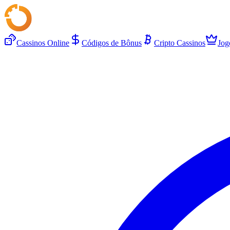
Cassinos Online
Códigos de Bônus
Cripto Cassinos
Jog