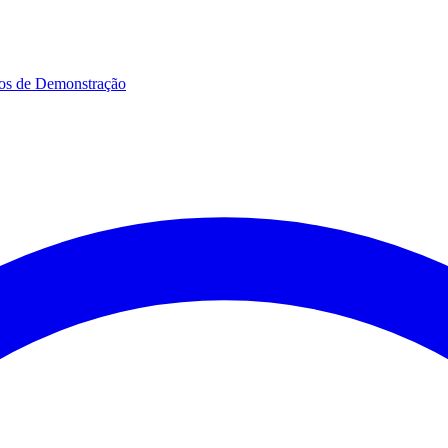
os de Demonstração