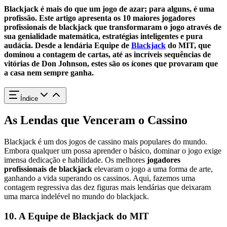
Blackjack é mais do que um jogo de azar; para alguns, é uma
profissão. Este artigo apresenta os 10 maiores
jogadores
profissionais de blackjack
que transformaram o jogo através de
sua genialidade matemática, estratégias inteligentes e pura
audácia. Desde a lendária Equipe de
Blackjack
do MIT, que
dominou a contagem de cartas, até as incríveis sequências de
vitórias de Don Johnson, estes são os ícones que provaram que
a casa nem sempre ganha.
Índice
As Lendas que Venceram o Cassino
Blackjack é um dos jogos de cassino mais populares do mundo.
Embora qualquer um possa aprender o básico, dominar o jogo exige
imensa dedicação e habilidade. Os melhores
jogadores
profissionais de blackjack
elevaram o jogo a uma forma de arte,
ganhando a vida superando os cassinos. Aqui, fazemos uma
contagem regressiva das dez figuras mais lendárias que deixaram
uma marca indelével no mundo do blackjack.
10. A Equipe de Blackjack do MIT