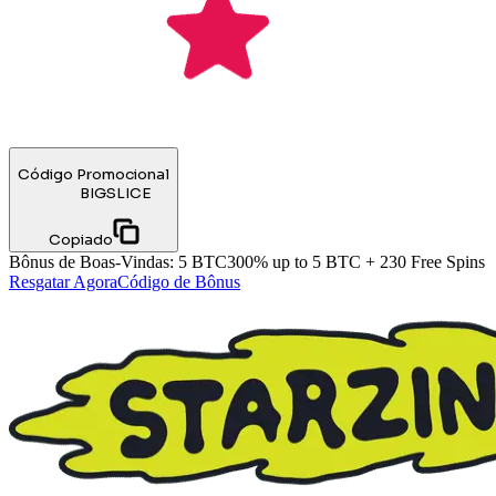
Código Promocional
BIGSLICE
Copiado
Bônus de Boas-Vindas
:
5 BTC
300% up to 5 BTC + 230 Free Spins
Resgatar Agora
Código de Bônus