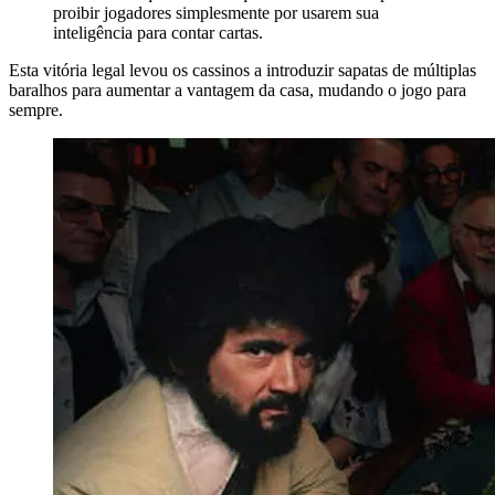
proibir jogadores simplesmente por usarem sua
inteligência para contar cartas.
Esta vitória legal levou os cassinos a introduzir sapatas de múltiplas
baralhos para aumentar a vantagem da casa, mudando o jogo para
sempre.