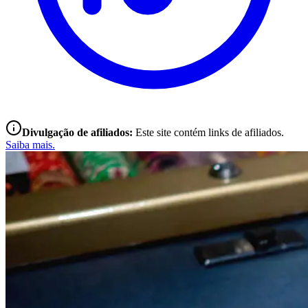
Divulgação de afiliados:
Este site contém links de afiliados.
Saiba mais.