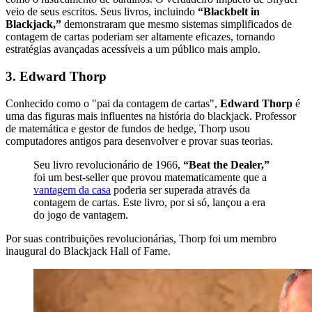
veio de seus escritos. Seus livros, incluindo
“Blackbelt in
Blackjack,”
demonstraram que mesmo sistemas simplificados de
contagem de cartas poderiam ser altamente eficazes, tornando
estratégias avançadas acessíveis a um público mais amplo.
3. Edward Thorp
Conhecido como o "pai da contagem de cartas",
Edward Thorp
é
uma das figuras mais influentes na história do blackjack. Professor
de matemática e gestor de fundos de hedge, Thorp usou
computadores antigos para desenvolver e provar suas teorias.
Seu livro revolucionário de 1966,
“Beat the Dealer,”
foi um best-seller que provou matematicamente que a
vantagem da casa
poderia ser superada através da
contagem de cartas. Este livro, por si só, lançou a era
do jogo de vantagem.
Por suas contribuições revolucionárias, Thorp foi um membro
inaugural do Blackjack Hall of Fame.