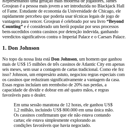
Representando uma geração mais moderna de jogadores, James
Grosjean é a pessoa mais jovem a ser introduzida no Blackjack Hall
of Fame. Estudante de economia da Universidade de Chicago, ele
rapidamente percebeu que poderia usar técnicas legais de jogo de
vantagem para vencer. Grosjean é celebrado por seu livro
“Beyond
Counting”
e é considerado um herói popular por seus processos
bem-sucedidos contra cassinos por detenção indevida, ganhando
veredictos significativos contra o Imperial Palace e o Caesars Palace.
1. Don Johnson
No topo da nossa lista está
Don Johnson
, um homem que ganhou
mais de US$ 15 milhões de três cassinos de Atlantic City em apenas
seis meses, sem usar a contagem de cartas tradicional. Como ele fez
isso? Johnson, um empresário astuto, negociou regras especiais com
os cassinos que reduziram significativamente a vantagem da casa.
Essas regras incluíam um reembolso de 20% nas perdas, a
capacidade de dividir e dobrar em até quatro mãos, e regras
favoráveis para o dealer.
Em uma sessão maratona de 12 horas, ele ganhou US$
1,2 milhão, incluindo US$ 800.000 em uma única mão.
Os cassinos confirmaram que ele não estava contando
cartas; ele estava simplesmente explorando as
condições favoráveis que havia negociado.