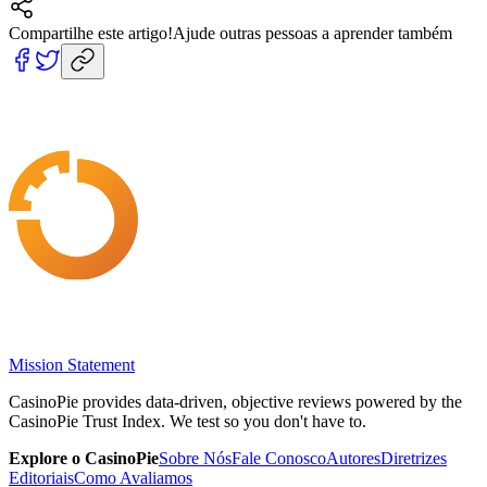
Compartilhe este artigo!
Ajude outras pessoas a aprender também
Mission Statement
CasinoPie provides data-driven, objective reviews powered by the
CasinoPie Trust Index. We test so you don't have to.
Explore o CasinoPie
Sobre Nós
Fale Conosco
Autores
Diretrizes
Editoriais
Como Avaliamos