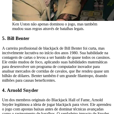
Ken Uston não apenas dominou o jogo, mas também
mudou suas regras através de batalhas legais.
5. Bill Benter
A carreira profissional de blackjack de Bill Benter foi curta, mas
incrivelmente lucrativa no início dos anos 1980. Sua habilidade na
contagem de cartas o levou a ser banido de quase todos os cassinos.
Ele então mudou de foco, aplicando suas habilidades matemáticas
para desenvolver um programa de computador inovador para
analisar mercados de corridas de cavalos, que lhe rendeu quase um
bilhão de dólares. Benter também é um grande filantropo, doando
milhões para causas beneficentes.
4. Arnold Snyder
Um dos membros originais do Blackjack Hall of Fame, Arnold
Snyder legitimou a ideia de jogar blackjack para viver. Ele aprendeu
o jogo com apostas baixas antes de dominar técnicas avançadas
como o rastreamento de baralhos. O verdadeiro impacto de Snyder