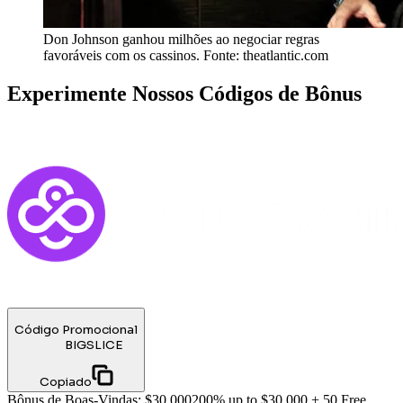
Don Johnson ganhou milhões ao negociar regras
favoráveis com os cassinos. Fonte: theatlantic.com
Experimente Nossos Códigos de Bônus
Código Promocional
BIGSLICE
Copiado
Bônus de Boas-Vindas
:
$30,000
200% up to $30,000 + 50 Free