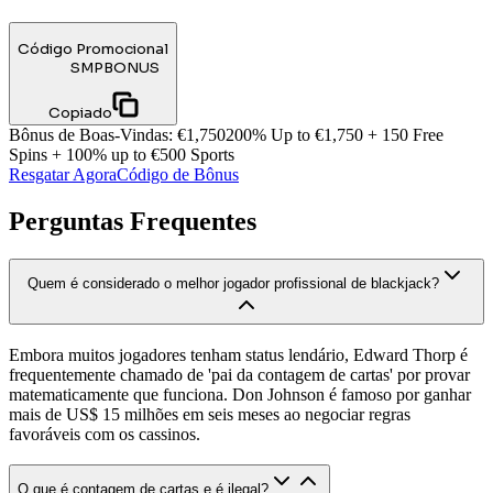
Código Promocional
SMPBONUS
Copiado
Bônus de Boas-Vindas
:
€1,750
200% Up to €1,750 + 150 Free
Spins + 100% up to €500 Sports
Resgatar Agora
Código de Bônus
Perguntas Frequentes
Quem é considerado o melhor jogador profissional de blackjack?
Embora muitos jogadores tenham status lendário, Edward Thorp é
frequentemente chamado de 'pai da contagem de cartas' por provar
matematicamente que funciona. Don Johnson é famoso por ganhar
mais de US$ 15 milhões em seis meses ao negociar regras
favoráveis com os cassinos.
O que é contagem de cartas e é ilegal?