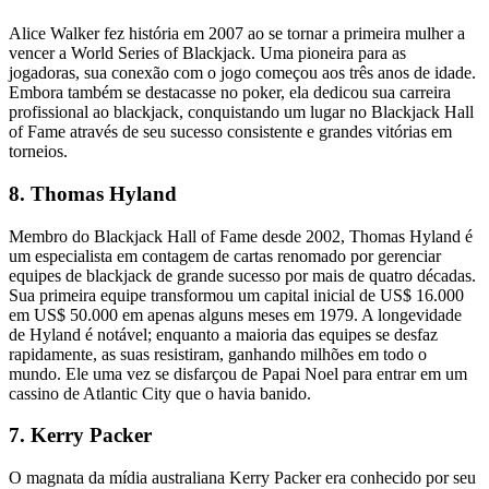
Alice Walker fez história em 2007 ao se tornar a primeira mulher a
vencer a World Series of Blackjack. Uma pioneira para as
jogadoras, sua conexão com o jogo começou aos três anos de idade.
Embora também se destacasse no poker, ela dedicou sua carreira
profissional ao blackjack, conquistando um lugar no Blackjack Hall
of Fame através de seu sucesso consistente e grandes vitórias em
torneios.
8. Thomas Hyland
Membro do Blackjack Hall of Fame desde 2002, Thomas Hyland é
um especialista em contagem de cartas renomado por gerenciar
equipes de blackjack de grande sucesso por mais de quatro décadas.
Sua primeira equipe transformou um capital inicial de US$ 16.000
em US$ 50.000 em apenas alguns meses em 1979. A longevidade
de Hyland é notável; enquanto a maioria das equipes se desfaz
rapidamente, as suas resistiram, ganhando milhões em todo o
mundo. Ele uma vez se disfarçou de Papai Noel para entrar em um
cassino de Atlantic City que o havia banido.
7. Kerry Packer
O magnata da mídia australiana Kerry Packer era conhecido por seu