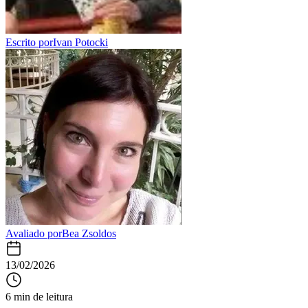
Escrito por
Ivan Potocki
Avaliado por
Bea Zsoldos
13/02/2026
6 min de leitura