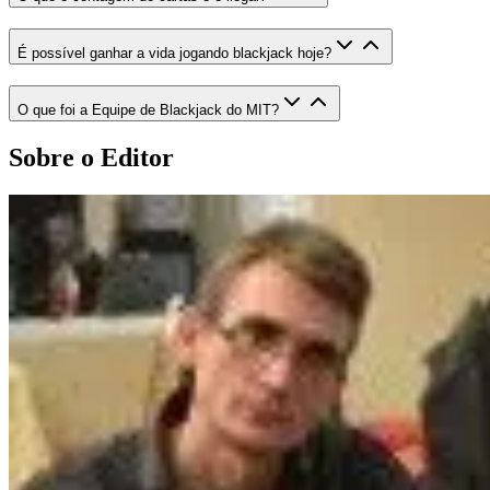
É possível ganhar a vida jogando blackjack hoje?
O que foi a Equipe de Blackjack do MIT?
Sobre o Editor