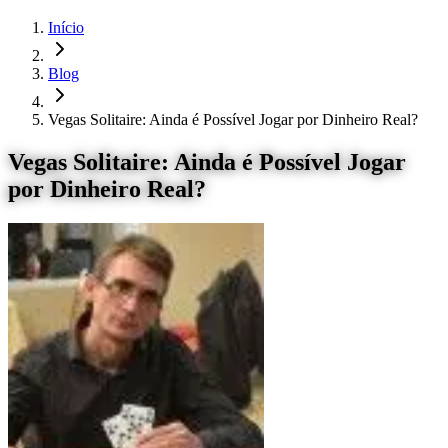
Início
Blog
Vegas Solitaire: Ainda é Possível Jogar por Dinheiro Real?
Vegas Solitaire: Ainda é Possível Jogar
por Dinheiro Real?