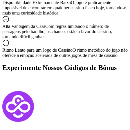
Disponibilidade Extremamente Baixa
O jogo é praticamente
impossível de encontrar em qualquer cassino físico hoje, tornando-o
mais uma curiosidade histórica.
Alta Vantagem da Casa
Com regras limitando o número de
passagens pelo baralho, as chances estão a favor do cassino,
tornando difícil ganhar.
Ritmo Lento para um Jogo de Cassino
O ritmo metódico do jogo não
oferece a emoção acelerada de outros jogos de mesa de cassino.
Experimente Nossos Códigos de Bônus