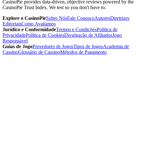
CasinoPie provides data-driven, objective reviews powered by the
CasinoPie Trust Index. We test so you don't have to.
Explore o CasinoPie
Sobre Nós
Fale Conosco
Autores
Diretrizes
Editoriais
Como Avaliamos
Jurídico e Conformidade
Termos e Condições
Política de
Privacidade
Política de Cookies
Divulgação de Afiliados
Jogo
Responsável
Guias de Jogo
Provedores de Jogos
Tipos de Jogos
Academia de
Cassino
Glossário de Cassino
Métodos de Pagamento