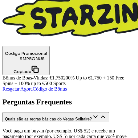
Código Promocional
SMPBONUS
Copiado
Bônus de Boas-Vindas
:
€1,750
200% Up to €1,750 + 150 Free
Spins + 100% up to €500 Sports
Resgatar Agora
Código de Bônus
Perguntas Frequentes
Quais são as regras básicas do Vegas Solitaire?
Você paga um buy-in (por exemplo, US$ 52) e recebe um
pagamento (por exemplo, US$ 5) por cada carta que você move