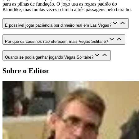
para as pilhas de fundação. O jogo usa as regras padrão do
Klondike, mas muitas vezes o limita a três passagens pelo baralho.
É possível jogar paciência por dinheiro real em Las Vegas?
Por que os cassinos não oferecem mais Vegas Solitaire?
Quanto se podia ganhar jogando Vegas Solitaire?
Sobre o Editor