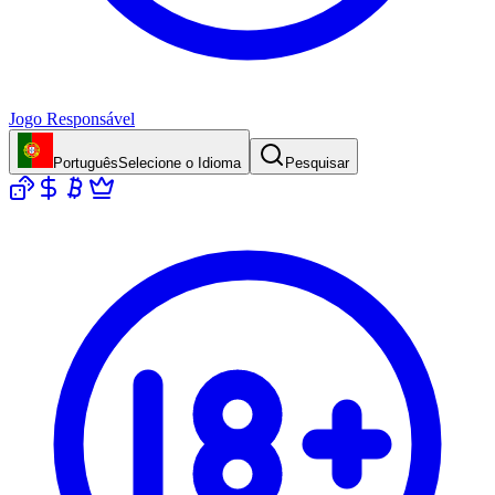
Jogo Responsável
Português
Selecione o Idioma
Pesquisar