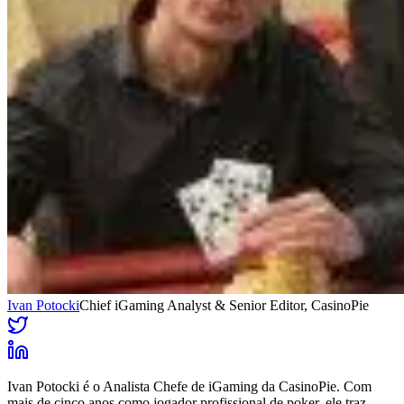
Ivan Potocki
Chief iGaming Analyst & Senior Editor
, CasinoPie
Ivan Potocki é o Analista Chefe de iGaming da CasinoPie. Com
mais de cinco anos como jogador profissional de poker, ele traz