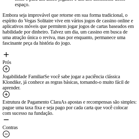
espaço.
Embora seja improvável que retorne em sua forma tradicional, o
espírito do Vegas Solitaire vive em vários jogos de cassino online e
aplicativos móveis que permitem jogar jogos de cartas baseados em
habilidade por dinheiro. Talvez um dia, um cassino em busca de
uma atração única o reviva, mas por enquanto, permanece uma
fascinante peça da história do jogo.
Prós
Jogabilidade Familiar
Se você sabe jogar a paciência clássica
Klondike, já conhece as regras básicas, tornando-o muito fácil de
aprender.
Estrutura de Pagamento Clara
As apostas e recompensas são simples:
pague uma taxa fixa e seja pago por cada carta que você colocar
com sucesso na fundação.
Contras