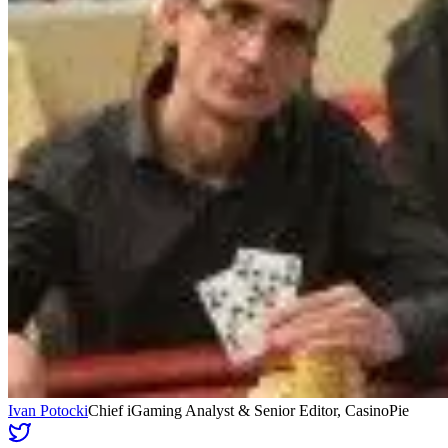
Ivan Potocki
Chief iGaming Analyst & Senior Editor
, CasinoPie