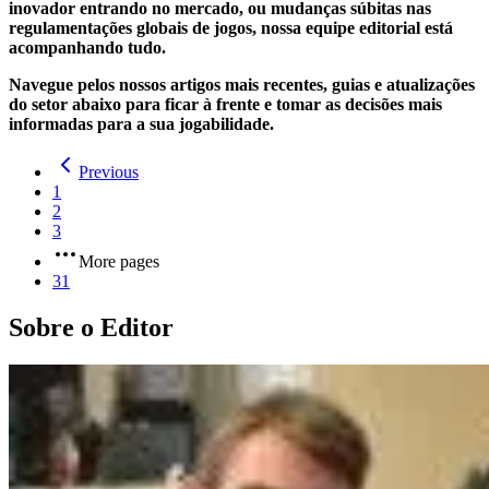
inovador entrando no mercado, ou mudanças súbitas nas
regulamentações globais de jogos, nossa equipe editorial está
acompanhando tudo.
Navegue pelos nossos artigos mais recentes, guias e atualizações
do setor abaixo para ficar à frente e tomar as decisões mais
informadas para a sua jogabilidade.
Previous
1
2
3
More pages
31
Sobre o Editor