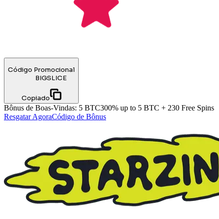
Código Promocional
BIGSLICE
Copiado
Bônus de Boas-Vindas
:
5 BTC
300% up to 5 BTC + 230 Free Spins
Resgatar Agora
Código de Bônus