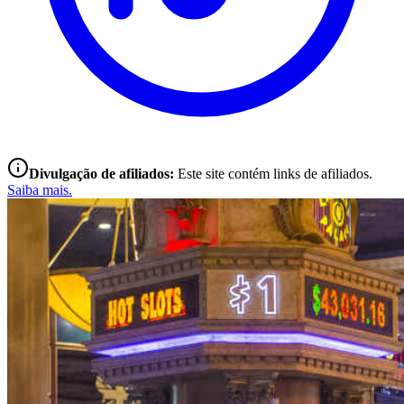
Divulgação de afiliados:
Este site contém links de afiliados.
Saiba mais.