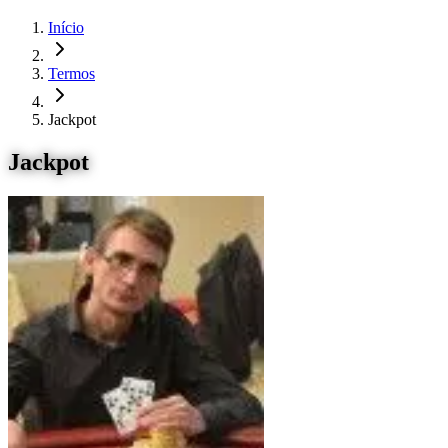
Início
Termos
Jackpot
Jackpot