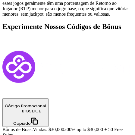
esses jogos geralmente têm uma porcentagem de Retorno ao
Jogador (RTP) menor para o jogo base, o que significa que vitórias
menores, sem jackpot, são menos frequentes ou valiosas.
Experimente Nossos Códigos de Bônus
Código Promocional
BIGSLICE
Copiado
Bônus de Boas-Vindas
:
$30,000
200% up to $30,000 + 50 Free
Spins