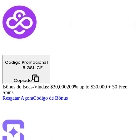
Código Promocional
BIGSLICE
Copiado
Bônus de Boas-Vindas
:
$30,000
200% up to $30,000 + 50 Free
Spins
Resgatar Agora
Código de Bônus