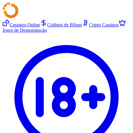
Cassinos Online
Códigos de Bônus
Cripto Cassinos
Jogos de Demonstração