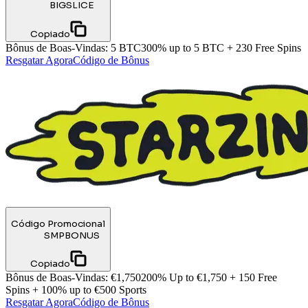
BIGSLICE
Copiado
Bônus de Boas-Vindas
:
5 BTC
300% up to 5 BTC + 230 Free Spins
Resgatar Agora
Código de Bônus
Código Promocional
SMPBONUS
Copiado
Bônus de Boas-Vindas
:
€1,750
200% Up to €1,750 + 150 Free
Spins + 100% up to €500 Sports
Resgatar Agora
Código de Bônus