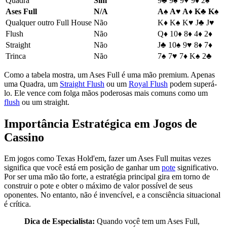
Quadra
Sim
9♣ 9♠ 9♥ 9♦ 2♠
Ases Full
N/A
A♠ A♥ A♦ K♣ K♠
Qualquer outro Full House
Não
K♦ K♠ K♥ J♣ J♥
Flush
Não
Q♦ 10♦ 8♦ 4♦ 2♦
Straight
Não
J♣ 10♠ 9♥ 8♦ 7♦
Trinca
Não
7♠ 7♥ 7♦ K♠ 2♣
Como a tabela mostra, um Ases Full é uma mão premium. Apenas
uma Quadra, um
Straight Flush
ou um
Royal Flush
podem superá-
lo. Ele vence com folga mãos poderosas mais comuns como um
flush
ou um straight.
Importância Estratégica em Jogos de
Cassino
Em jogos como Texas Hold'em, fazer um Ases Full muitas vezes
significa que você está em posição de ganhar um
pote
significativo.
Por ser uma mão tão forte, a estratégia principal gira em torno de
construir o pote e obter o máximo de valor possível de seus
oponentes. No entanto, não é invencível, e a consciência situacional
é crítica.
Dica de Especialista:
Quando você tem um Ases Full,