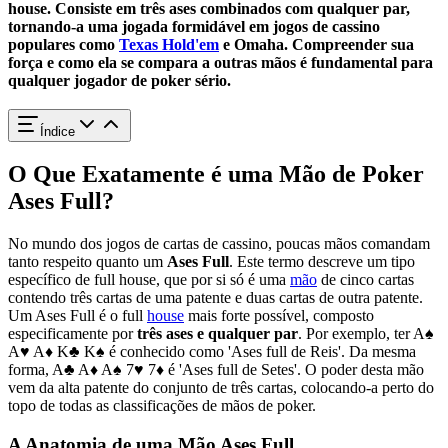
house.
Consiste em três ases combinados com qualquer par,
tornando-a uma jogada formidável em jogos de cassino
populares como
Texas Hold'em
e Omaha. Compreender sua
força e como ela se compara a outras mãos é fundamental para
qualquer jogador de poker sério.
Índice
O Que Exatamente é uma Mão de Poker
Ases Full?
No mundo dos jogos de cartas de cassino, poucas mãos comandam
tanto respeito quanto um
Ases Full
. Este termo descreve um tipo
específico de full house, que por si só é uma
mão
de cinco cartas
contendo três cartas de uma patente e duas cartas de outra patente.
Um Ases Full é o full
house
mais forte possível, composto
especificamente por
três ases e qualquer par
. Por exemplo, ter A♠
A♥ A♦ K♣ K♠ é conhecido como 'Ases full de Reis'. Da mesma
forma, A♣ A♦ A♠ 7♥ 7♦ é 'Ases full de Setes'. O poder desta mão
vem da alta patente do conjunto de três cartas, colocando-a perto do
topo de todas as classificações de mãos de poker.
A Anatomia de uma Mão Ases Full