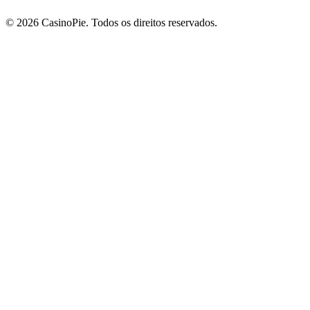
©
2026
CasinoPie.
Todos os direitos reservados.