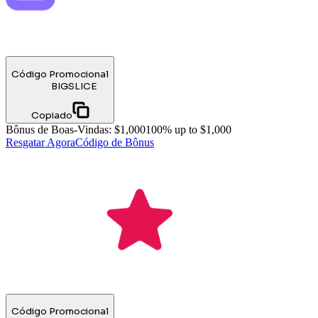
Código Promocional
BIGSLICE
Copiado
Bônus de Boas-Vindas
:
$1,000
100% up to $1,000
Resgatar Agora
Código de Bônus
Código Promocional