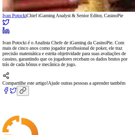
Ivan Potocki
Chief iGaming Analyst & Senior Editor
, CasinoPie
Ivan Potocki é o Analista Chefe de iGaming da CasinoPie. Com
mais de cinco anos como jogador profissional de poker, ele traz
precisão matemática e estrita objetividade para suas avaliações de
cassino, garantindo que os jogadores recebam os dados brutos por
trás de cada bônus e mecânica de jogo.
Compartilhe este artigo!
Ajude outras pessoas a aprender também