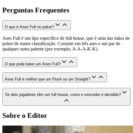
Perguntas Frequentes
O que é Ases Full no poker?
Ases Full é um tipo específico de full house, que é uma das mãos de
poker de maior classificação. Consiste em três ases e um par de
qualquer outra patente (por exemplo, A-A-A-K-K).
O que pode bater um Ases Full?
Ases Full é melhor que um Flush ou um Straight?
Se dois jogadores têm um full house, como o vencedor é decidido?
Sobre o Editor