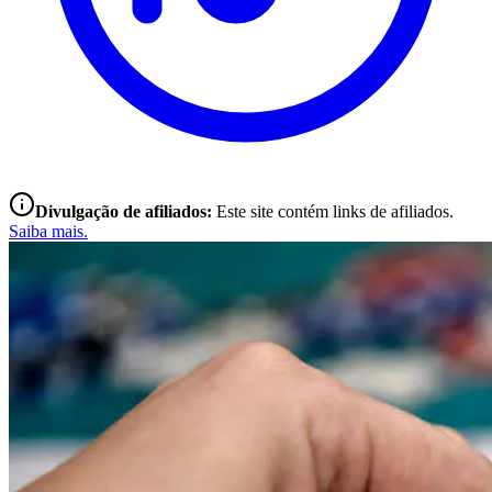
Divulgação de afiliados:
Este site contém links de afiliados.
Saiba mais.