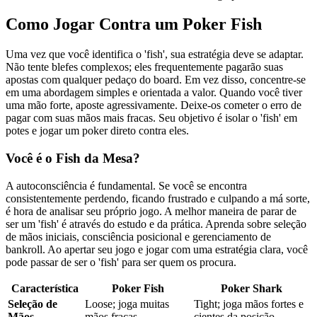
Como Jogar Contra um Poker Fish
Uma vez que você identifica o 'fish', sua estratégia deve se adaptar.
Não tente blefes complexos; eles frequentemente pagarão suas
apostas com qualquer pedaço do board. Em vez disso, concentre-se
em uma abordagem simples e orientada a valor. Quando você tiver
uma mão forte, aposte agressivamente. Deixe-os cometer o erro de
pagar com suas mãos mais fracas. Seu objetivo é isolar o 'fish' em
potes e jogar um poker direto contra eles.
Você é o Fish da Mesa?
A autoconsciência é fundamental. Se você se encontra
consistentemente perdendo, ficando frustrado e culpando a má sorte,
é hora de analisar seu próprio jogo. A melhor maneira de parar de
ser um 'fish' é através do estudo e da prática. Aprenda sobre seleção
de mãos iniciais, consciência posicional e gerenciamento de
bankroll. Ao apertar seu jogo e jogar com uma estratégia clara, você
pode passar de ser o 'fish' para ser quem os procura.
Característica
Poker Fish
Poker Shark
Seleção de
Loose; joga muitas
Tight; joga mãos fortes e
Mãos
mãos fracas
cientes da posição