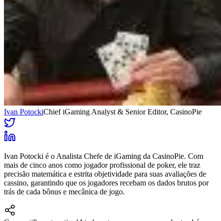
Ivan Potocki
Chief iGaming Analyst & Senior Editor
, CasinoPie
Ivan Potocki é o Analista Chefe de iGaming da CasinoPie. Com
mais de cinco anos como jogador profissional de poker, ele traz
precisão matemática e estrita objetividade para suas avaliações de
cassino, garantindo que os jogadores recebam os dados brutos por
trás de cada bônus e mecânica de jogo.