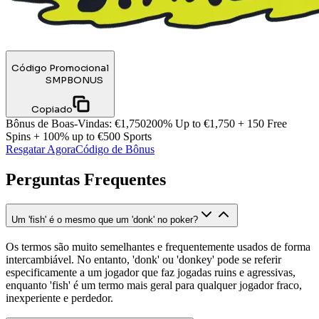
Código Promocional
SMPBONUS
Copiado
Bônus de Boas-Vindas
:
€1,750
200% Up to €1,750 + 150 Free
Spins + 100% up to €500 Sports
Resgatar Agora
Código de Bônus
Perguntas Frequentes
Um 'fish' é o mesmo que um 'donk' no poker?
Os termos são muito semelhantes e frequentemente usados de forma
intercambiável. No entanto, 'donk' ou 'donkey' pode se referir
especificamente a um jogador que faz jogadas ruins e agressivas,
enquanto 'fish' é um termo mais geral para qualquer jogador fraco,
inexperiente e perdedor.