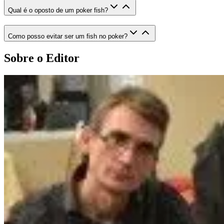
Qual é o oposto de um poker fish?
Como posso evitar ser um fish no poker?
Sobre o Editor