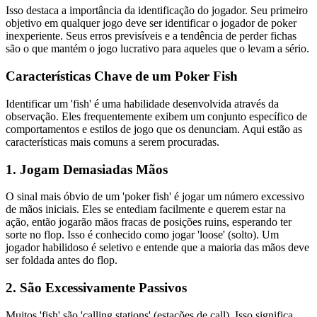
Isso destaca a importância da identificação do jogador. Seu primeiro
objetivo em qualquer jogo deve ser identificar o jogador de poker
inexperiente. Seus erros previsíveis e a tendência de perder fichas
são o que mantém o jogo lucrativo para aqueles que o levam a sério.
Características Chave de um Poker Fish
Identificar um 'fish' é uma habilidade desenvolvida através da
observação. Eles frequentemente exibem um conjunto específico de
comportamentos e estilos de jogo que os denunciam. Aqui estão as
características mais comuns a serem procuradas.
1. Jogam Demasiadas Mãos
O sinal mais óbvio de um 'poker fish' é jogar um número excessivo
de mãos iniciais. Eles se entediam facilmente e querem estar na
ação, então jogarão mãos fracas de posições ruins, esperando ter
sorte no flop. Isso é conhecido como jogar 'loose' (solto). Um
jogador habilidoso é seletivo e entende que a maioria das mãos deve
ser foldada antes do flop.
2. São Excessivamente Passivos
Muitos 'fish' são 'calling stations' (estações de call). Isso significa