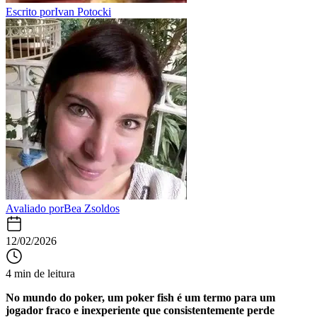
Escrito por
Ivan Potocki
Avaliado por
Bea Zsoldos
12/02/2026
4 min de leitura
No mundo do poker, um
poker fish
é um termo para um
jogador fraco e inexperiente que consistentemente perde