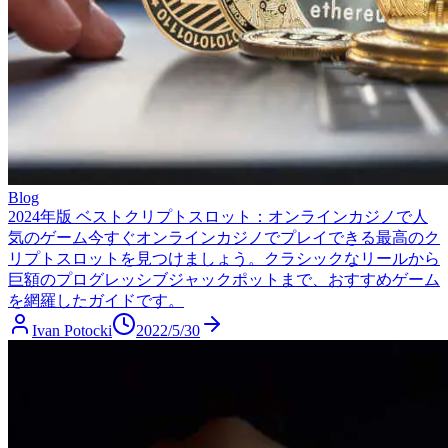
Blog
2024年版 ベストクリプトスロット：オンラインカジノで人
気のゲーム
今すぐオンラインカジノでプレイできる最高のク
リプトスロットを見つけましょう。クラシックなリールから
巨額のプログレッシブジャックポットまで、おすすめゲーム
を網羅したガイドです。
Ivan Potocki
2022/5/30