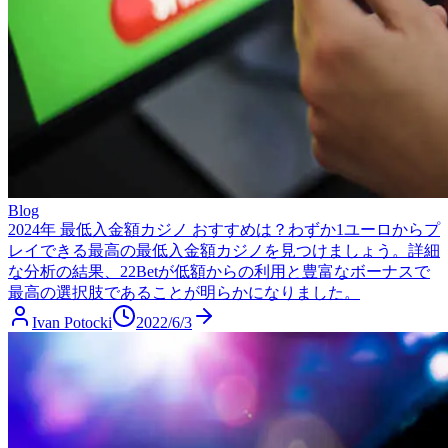
Blog
2024年 最低入金額カジノ おすすめは？
わずか1ユーロからプ
レイできる最高の最低入金額カジノを見つけましょう。詳細
な分析の結果、22Betが低額からの利用と豊富なボーナスで
最高の選択肢であることが明らかになりました。
Ivan Potocki
2022/6/3