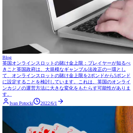
Blog
英国オンラインスロットの賭け金上限：プレイヤーが知るべ
きこと
英国政府は、大規模なギャンブル法改正の一環とし
て、オンラインスロットの賭け金上限を2ポンドから5ポンド
に設定することを検討しています。これは、英国のオンライ
ンカジノの運営方法に大きな変化をもたらす可能性がありま
す。
Ivan Potocki
2022/6/1