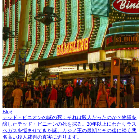
Blog
テッド・ビニオンの謎の死：それは殺人だったのか？
物議を
醸したテッド・ビニオンの死を探る。20年以上にわたりラス
ベガスを悩ませてきた謎。カジノ王の最期とその後に続く悪
名高い殺人裁判の真実に迫ります。