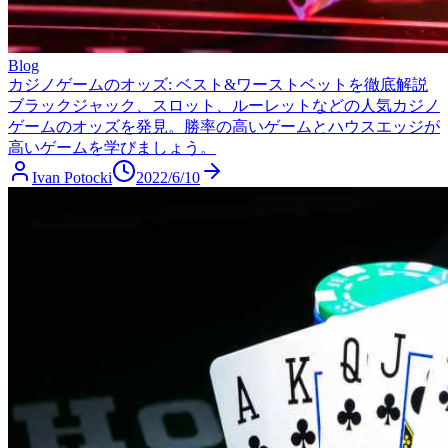
Blog
カジノゲームのオッズ: ベスト&ワーストベットを徹底解説
ブラックジャック、スロット、ルーレットなどの人気カジノ
ゲームのオッズを発見。勝率の高いゲームとハウスエッジが
高いゲームを学びましょう。
Ivan Potocki
2022/6/10