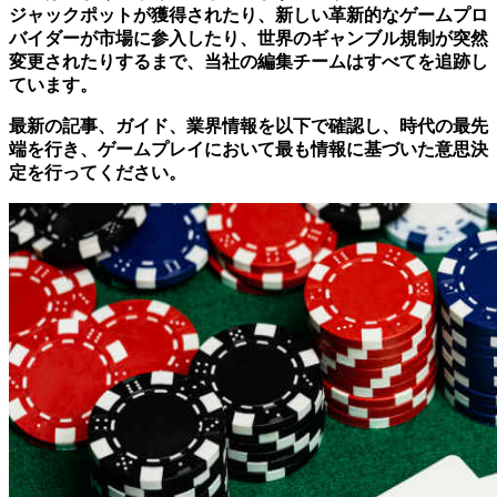
ジャックポットが獲得されたり、新しい革新的なゲームプロ
バイダーが市場に参入したり、世界のギャンブル規制が突然
変更されたりするまで、当社の編集チームはすべてを追跡し
ています。
最新の記事、ガイド、業界情報を以下で確認し、時代の最先
端を行き、ゲームプレイにおいて最も情報に基づいた意思決
定を行ってください。