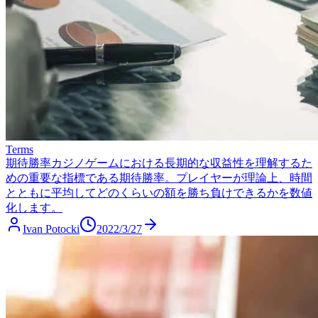
Terms
期待勝率
カジノゲームにおける長期的な収益性を理解するた
めの重要な指標である期待勝率。プレイヤーが理論上、時間
とともに平均してどのくらいの額を勝ち負けできるかを数値
化します。
Ivan Potocki
2022/3/27