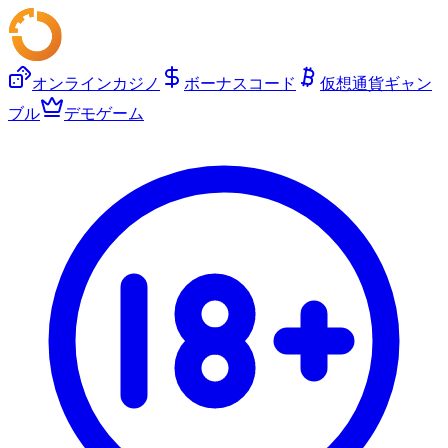
オンラインカジノ
ボーナスコード
仮想通貨ギャン
ブル
デモゲーム