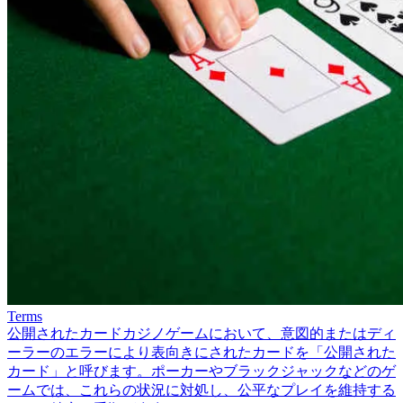
Terms
公開されたカード
カジノゲームにおいて、意図的またはディ
ーラーのエラーにより表向きにされたカードを「公開された
カード」と呼びます。ポーカーやブラックジャックなどのゲ
ームでは、これらの状況に対処し、公平なプレイを維持する