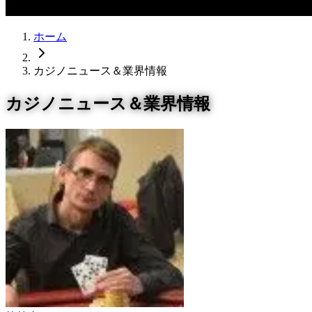
ホーム
カジノニュース＆業界情報
カジノニュース＆業界情報