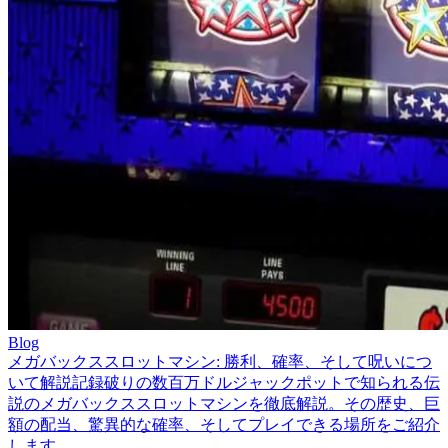
Blog
メガバックススロットマシン: 勝利、確率、そして呪いにつ
いて解説
記録破りの数百万ドルジャックポットで知られる伝
説のメガバックススロットマシンを徹底解説。その歴史、巨
額の配当、驚異的な確率、そしてプレイできる場所をご紹介
します。