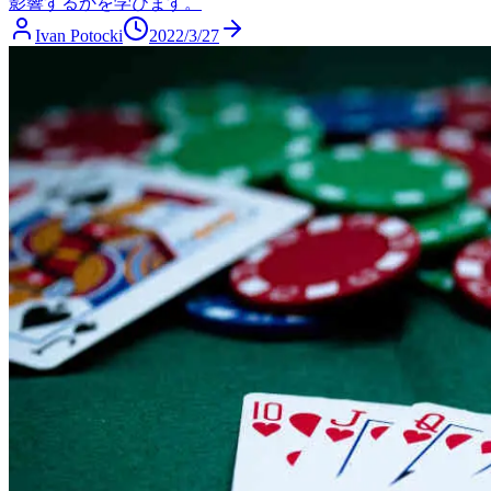
影響するかを学びます。
Ivan Potocki
2022/3/27