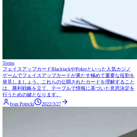
Terms
フェイスアップカード
BlackjackやPokerといった人気カジノ
ゲームでフェイスアップカードが果たす極めて重要な役割を
発見しましょう。これらの公開されたカードを理解すること
は、勝利戦略を立て、テーブルで情報に基づいた意思決定を
行うための鍵となります。
Ivan Potocki
2022/3/27