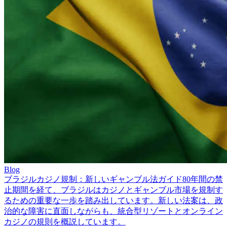
Blog
ブラジルカジノ規制：新しいギャンブル法ガイド
80年間の禁
止期間を経て、ブラジルはカジノとギャンブル市場を規制す
るための重要な一歩を踏み出しています。新しい法案は、政
治的な障害に直面しながらも、統合型リゾートとオンライン
カジノの規則を概説しています。