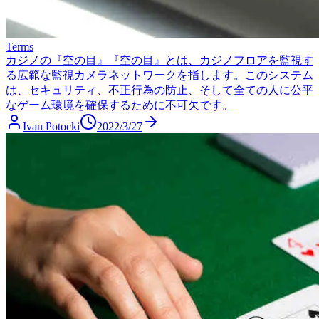
Terms
カジノの『空の目』
『空の目』とは、カジノフロアを監視す
る広範な監視カメラネットワークを指します。このシステム
は、セキュリティ、不正行為の防止、そして全ての人に公平
なゲーム環境を確保するために不可欠です。
Ivan Potocki
2022/3/27