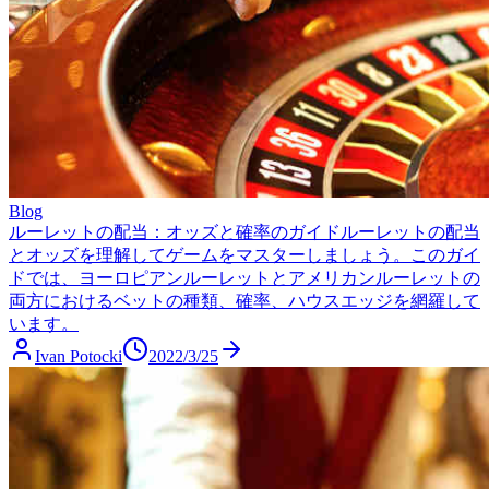
Blog
ルーレットの配当：オッズと確率のガイド
ルーレットの配当
とオッズを理解してゲームをマスターしましょう。このガイ
ドでは、ヨーロピアンルーレットとアメリカンルーレットの
両方におけるベットの種類、確率、ハウスエッジを網羅して
います。
Ivan Potocki
2022/3/25