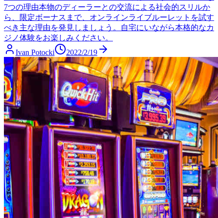
7つの理由
本物のディーラーとの交流による社会的スリルか
ら、限定ボーナスまで、オンラインライブルーレットを試す
べき主な理由を発見しましょう。自宅にいながら本格的なカ
ジノ体験をお楽しみください。
Ivan Potocki
2022/2/19