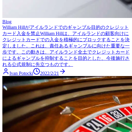
Blog
William Hillがアイルランドでのギャンブル目的のクレジット
カード入金を禁止
William Hillは、アイルランドの顧客向けに
クレジットカードでの入金を積極的にブロックすることを決
定しました。これは、責任あるギャンブルに向けた重要な一
歩です。この動きは、アイルランド全土でクレジットカード
によるギャンブルを抑制することを目的とした、今後施行さ
れる公式規制に先立つものです。
Ivan Potocki
2022/2/21