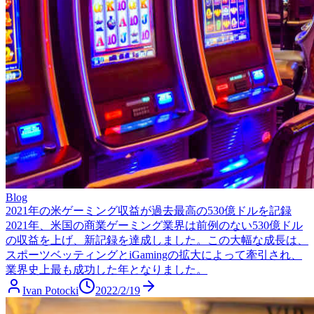
Blog
2021年の米ゲーミング収益が過去最高の530億ドルを記録
2021年、米国の商業ゲーミング業界は前例のない530億ドル
の収益を上げ、新記録を達成しました。この大幅な成長は、
スポーツベッティングとiGamingの拡大によって牽引され、
業界史上最も成功した年となりました。
Ivan Potocki
2022/2/19