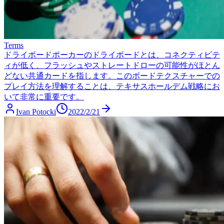
Terms
ドライボード
ポーカーのドライボードとは、コネクティビテ
ィが低く、フラッシュやストレートドローの可能性がほとん
どない共通カードを指します。このボードテクスチャーでの
プレイ方法を理解することは、テキサスホールデム戦略にお
いて非常に重要です。
Ivan Potocki
2022/2/21