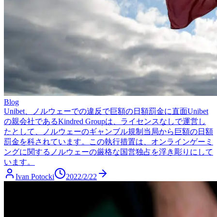
Blog
Unibet、ノルウェーでの違反で巨額の日額罰金に直面
Unibet
の親会社であるKindred Groupは、ライセンスなしで運営し
たとして、ノルウェーのギャンブル規制当局から巨額の日額
罰金を科されています。この執行措置は、オンラインゲーミ
ングに関するノルウェーの厳格な国営独占を浮き彫りにして
います。
Ivan Potocki
2022/2/22