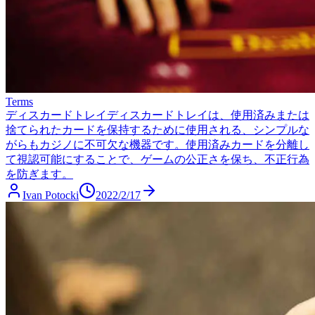
Terms
ディスカードトレイ
ディスカードトレイは、使用済みまたは
捨てられたカードを保持するために使用される、シンプルな
がらもカジノに不可欠な機器です。使用済みカードを分離し
て視認可能にすることで、ゲームの公正さを保ち、不正行為
を防ぎます。
Ivan Potocki
2022/2/17