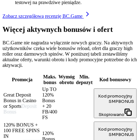
testowej na prawdziwe pieniądze.
Zobacz szczegółową recenzję BC.Game
Więcej aktywnych bonusów i ofert
BC.Game nie nagradza wyłącznie nowych graczy. Na aktywnych
użytkowników czeka wiele bonusów reload, ofert dla graczy high
roller oraz darmowych spinów. W poniższej tabeli zestawiliśmy
aktualne oferty, warunki obrotu i kody promocyjne potrzebne do ich
aktywacji.
Maks.
Wymóg
Min.
Promocja
Kod bonusowy
bonus
obrotu
depozyt
Up TO
Great Deposit
120%
Kod promocyjny
Bonus in Casino
Bonus
SMPBONUS
or Sports
Deposit
+ 20
Bonus
FB/400
Skopiowano
FS
120% BONUS +
Kod promocyjny
100 FREE SPINS
120%
SMPBONUS
IN
Bonus