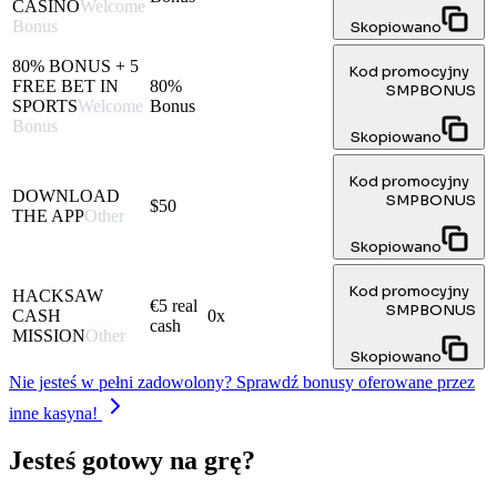
CASINO
Welcome
Bonus
Skopiowano
80% BONUS + 5
Kod promocyjny
FREE BET IN
80%
SMPBONUS
SPORTS
Welcome
Bonus
Bonus
Skopiowano
Kod promocyjny
DOWNLOAD
SMPBONUS
$50
THE APP
Other
Skopiowano
Kod promocyjny
HACKSAW
€5 real
SMPBONUS
CASH
0x
cash
MISSION
Other
Skopiowano
Nie jesteś w pełni zadowolony? Sprawdź bonusy oferowane przez
inne kasyna!
Jesteś gotowy na grę?