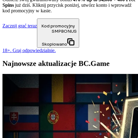
Spins
już dziś. Kliknij przycisk poniżej, utwórz konto i wprowadź
kod promocyjny w kasie.
Zacznij grać teraz
Kod promocyjny
SMPBONUS
Skopiowano
18+. Graj odpowiedzialnie.
Najnowsze aktualizacje BC.Game