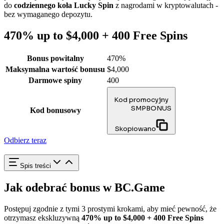
do
codziennego koła Lucky Spin
z nagrodami w kryptowalutach -
bez wymaganego depozytu.
470% up to $4,000 + 400 Free Spins
Bonus powitalny
470
%
Maksymalna wartość bonusu
$4,000
Darmowe spiny
400
Kod promocyjny
SMPBONUS
Kod bonusowy
Skopiowano
Odbierz teraz
Spis treści
Jak odebrać bonus w BC.Game
Postępuj zgodnie z tymi 3 prostymi krokami, aby mieć pewność, że
otrzymasz ekskluzywną
470% up to $4,000 + 400 Free Spins