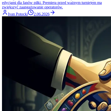
edycjami dla fanów piłki. Premiera przed ważnym turniejem ma
zwiększyć zaangażowanie operatorów.
Ivan Potocki
2.06.2026