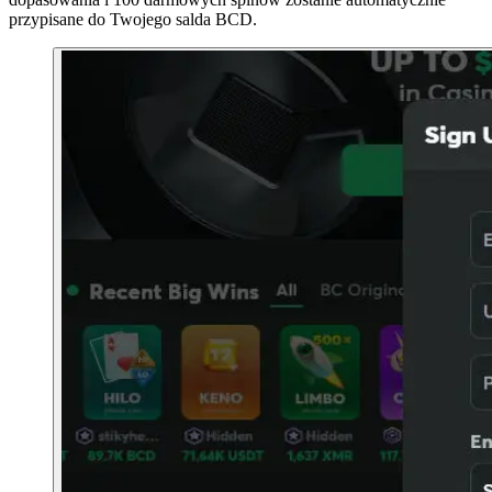
przypisane do Twojego salda BCD.