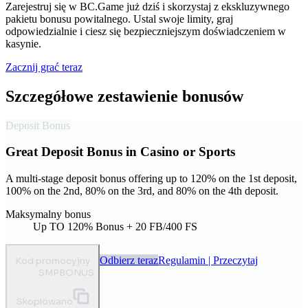
Zarejestruj się w BC.Game już dziś i skorzystaj z ekskluzywnego
pakietu bonusu powitalnego. Ustal swoje limity, graj
odpowiedzialnie i ciesz się bezpieczniejszym doświadczeniem w
kasynie.
Zacznij grać teraz
Szczegółowe zestawienie bonusów
Deposit Bonus
Great Deposit Bonus in Casino or Sports
A multi-stage deposit bonus offering up to 120% on the 1st deposit,
100% on the 2nd, 80% on the 3rd, and 80% on the 4th deposit.
Maksymalny bonus
Up TO 120% Bonus + 20 FB/400 FS
Odbierz teraz
Regulamin | Przeczytaj
Kod promocyjny
SMPBONUS
Skopiowano