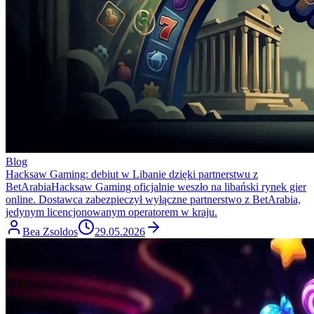
Blog
Hacksaw Gaming: debiut w Libanie dzięki partnerstwu z
BetArabia
Hacksaw Gaming oficjalnie weszło na libański rynek gier
online. Dostawca zabezpieczył wyłączne partnerstwo z BetArabia,
jedynym licencjonowanym operatorem w kraju.
Bea Zsoldos
29.05.2026