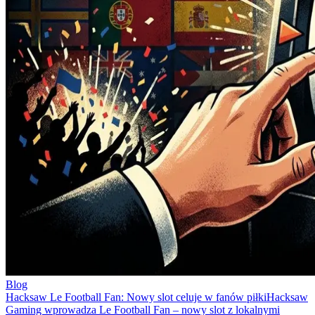
Blog
Hacksaw Le Football Fan: Nowy slot celuje w fanów piłki
Hacksaw
Gaming wprowadza Le Football Fan – nowy slot z lokalnymi