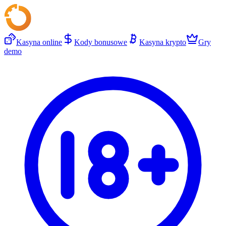
Kasyna online
Kody bonusowe
Kasyna krypto
Gry
demo