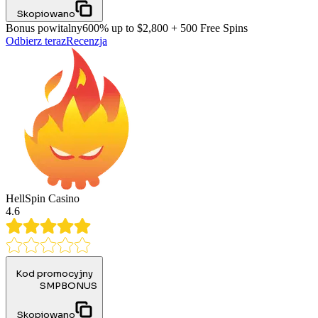
Skopiowano
Bonus powitalny
600% up to $2,800 + 500 Free Spins
Odbierz teraz
Recenzja
HellSpin Casino
4.6
Kod promocyjny
SMPBONUS
Skopiowano