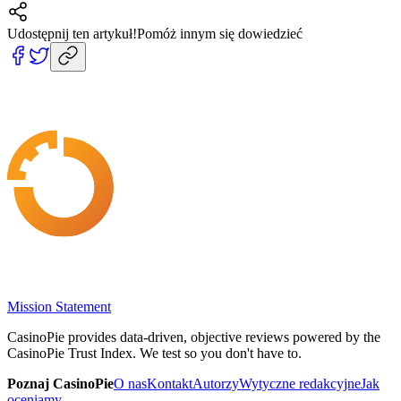
Udostępnij ten artykuł!
Pomóż innym się dowiedzieć
Mission Statement
CasinoPie provides data-driven, objective reviews powered by the
CasinoPie Trust Index. We test so you don't have to.
Poznaj CasinoPie
O nas
Kontakt
Autorzy
Wytyczne redakcyjne
Jak
oceniamy