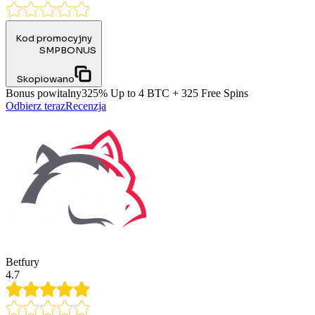
Kod promocyjny
SMPBONUS
Skopiowano
Bonus powitalny
325% Up to 4 BTC + 325 Free Spins
Odbierz teraz
Recenzja
Betfury
4.7