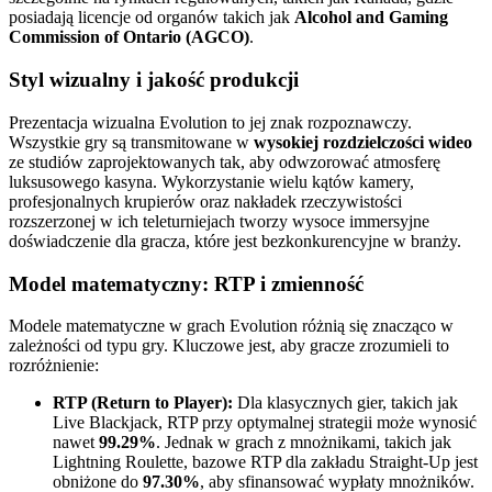
posiadają licencje od organów takich jak
Alcohol and Gaming
Commission of Ontario (AGCO)
.
Styl wizualny i jakość produkcji
Prezentacja wizualna Evolution to jej znak rozpoznawczy.
Wszystkie gry są transmitowane w
wysokiej rozdzielczości wideo
ze studiów zaprojektowanych tak, aby odwzorować atmosferę
luksusowego kasyna. Wykorzystanie wielu kątów kamery,
profesjonalnych krupierów oraz nakładek rzeczywistości
rozszerzonej w ich teleturniejach tworzy wysoce immersyjne
doświadczenie dla gracza, które jest bezkonkurencyjne w branży.
Model matematyczny: RTP i zmienność
Modele matematyczne w grach Evolution różnią się znacząco w
zależności od typu gry. Kluczowe jest, aby gracze zrozumieli to
rozróżnienie:
RTP (Return to Player):
Dla klasycznych gier, takich jak
Live Blackjack, RTP przy optymalnej strategii może wynosić
nawet
99.29%
. Jednak w grach z mnożnikami, takich jak
Lightning Roulette, bazowe RTP dla zakładu Straight-Up jest
obniżone do
97.30%
, aby sfinansować wypłaty mnożników.