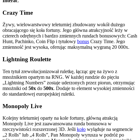
Interac
.
Crazy Time
Żywy, wielowarstwowy teleturniej zbudowany wokół dużego
obracającego się koła fortuny. Jego główna atrakcyjność leży w
czterech odrębnych i bardzo zmiennych rundach bonusowych: Cash
Hunt, Pachinko, Coin Flip i tytułowy
bonus
Crazy Time. Jego
zmienność jest wysoka, oferując maksymalną wygraną 20 000x.
Lightning Roulette
Ten tytuł zrewolucjonizował ruletkę, łącząc grę na żywo z
mnożnikiem opartym na RNG. W każdej rundzie do pięciu
„Lightning Numbers” zostaje uderzonych przez piorun, otrzymując
mnożniki od
50x
do
500x
. Dodaje to element wysokiej zmienności
do standardowej europejskiej ruletki.
Monopoly Live
Kolejny teleturniej oparty na kole fortuny, główną atrakcją
Monopoly Live jest zaawansowana runda bonusowa w
rzeczywistości rozszerzonej 3D. Jeśli
koło
wyląduje na segmencie
„2 Rolls” lub „4 Rolls”, Pan Monopoly wyrusza w podróż po