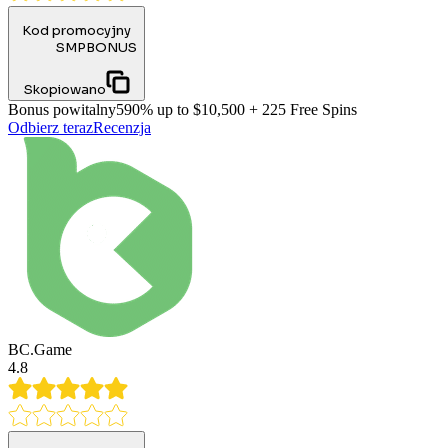
Kod promocyjny
SMPBONUS
Skopiowano
Bonus powitalny
590% up to $10,500 + 225 Free Spins
Odbierz teraz
Recenzja
BC.Game
4.8