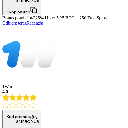
SMPBONUS
Skopiowano
Bonus powitalny
325% Up to 5.25 BTC + 250 Free Spins
Odbierz teraz
Recenzja
1Win
4.6
Kod promocyjny
SMPBONUS