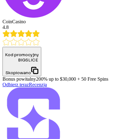
CoinCasino
4.8
Kod promocyjny
BIGSLICE
Skopiowano
Bonus powitalny
200% up to $30,000 + 50 Free Spins
Odbierz teraz
Recenzja