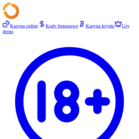
Kasyna online
Kody bonusowe
Kasyna krypto
Gry
demo