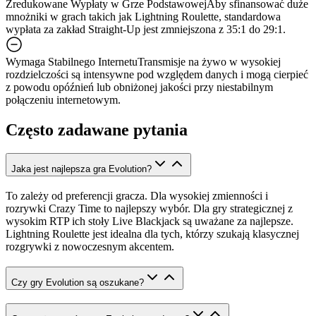
Zredukowane Wypłaty w Grze Podstawowej
Aby sfinansować duże
mnożniki w grach takich jak Lightning Roulette, standardowa
wypłata za zakład Straight-Up jest zmniejszona z 35:1 do 29:1.
Wymaga Stabilnego Internetu
Transmisje na żywo w wysokiej
rozdzielczości są intensywne pod względem danych i mogą cierpieć
z powodu opóźnień lub obniżonej jakości przy niestabilnym
połączeniu internetowym.
Często zadawane pytania
Jaka jest najlepsza gra Evolution?
To zależy od preferencji gracza. Dla wysokiej zmienności i
rozrywki Crazy Time to najlepszy wybór. Dla gry strategicznej z
wysokim RTP ich stoły Live Blackjack są uważane za najlepsze.
Lightning Roulette jest idealna dla tych, którzy szukają klasycznej
rozgrywki z nowoczesnym akcentem.
Czy gry Evolution są oszukane?