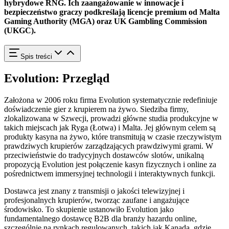
hybrydowe RNG. Ich zaangażowanie w innowacje i
bezpieczeństwo graczy podkreślają licencje premium od
Malta
Gaming Authority (MGA)
oraz
UK Gambling Commission
(UKGC)
.
Spis treści
Evolution: Przegląd
Założona w 2006 roku firma Evolution systematycznie redefiniuje
doświadczenie gier z krupierem na żywo. Siedziba firmy,
zlokalizowana w Szwecji, prowadzi główne studia produkcyjne w
takich miejscach jak Ryga (Łotwa) i Malta. Jej głównym celem są
produkty kasyna na żywo, które transmitują w czasie rzeczywistym
prawdziwych krupierów zarządzających prawdziwymi grami. W
przeciwieństwie do tradycyjnych dostawców slotów, unikalną
propozycją Evolution jest połączenie kasyn fizycznych i online za
pośrednictwem immersyjnej technologii i interaktywnych funkcji.
Dostawca jest znany z transmisji o jakości telewizyjnej i
profesjonalnych krupierów, tworząc zaufane i angażujące
środowisko. To skupienie ustanowiło Evolution jako
fundamentalnego dostawcę B2B dla branży hazardu online,
szczególnie na rynkach regulowanych, takich jak Kanada, gdzie