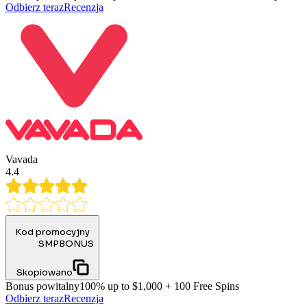
Odbierz teraz
Recenzja
Vavada
4.4
Kod promocyjny
SMPBONUS
Skopiowano
Bonus powitalny
100% up to $1,000 + 100 Free Spins
Odbierz teraz
Recenzja