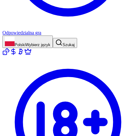
Odpowiedzialna gra
Polski
Wybierz język
Szukaj