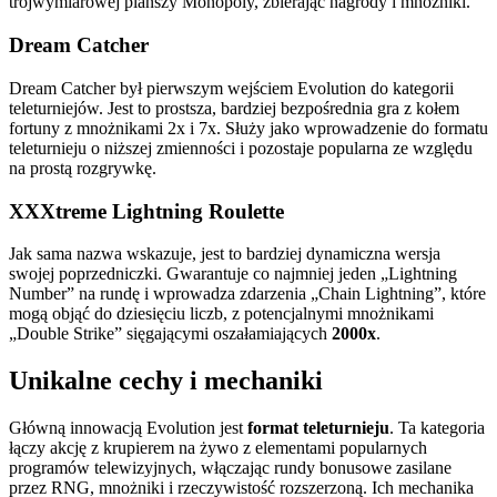
trójwymiarowej planszy Monopoly, zbierając nagrody i mnożniki.
Dream Catcher
Dream Catcher był pierwszym wejściem Evolution do kategorii
teleturniejów. Jest to prostsza, bardziej bezpośrednia gra z kołem
fortuny z mnożnikami 2x i 7x. Służy jako wprowadzenie do formatu
teleturnieju o niższej zmienności i pozostaje popularna ze względu
na prostą rozgrywkę.
XXXtreme Lightning Roulette
Jak sama nazwa wskazuje, jest to bardziej dynamiczna wersja
swojej poprzedniczki. Gwarantuje co najmniej jeden „Lightning
Number” na rundę i wprowadza zdarzenia „Chain Lightning”, które
mogą objąć do dziesięciu liczb, z potencjalnymi mnożnikami
„Double Strike” sięgającymi oszałamiających
2000x
.
Unikalne cechy i mechaniki
Główną innowacją Evolution jest
format teleturnieju
. Ta kategoria
łączy akcję z krupierem na żywo z elementami popularnych
programów telewizyjnych, włączając rundy bonusowe zasilane
przez RNG, mnożniki i rzeczywistość rozszerzoną. Ich mechanika