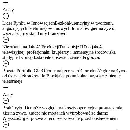
Zalety
Lider Rynku w Innowacjach
Bezkonkurencyjny w tworzeniu
angażujących teleturniejów i nowych formatów gier na żywo,
wyznaczający standardy branżowe.
Niezrównana Jakość Produkcji
Transmisje HD o jakości
telewizyjnej, profesjonalni krupierzy i immersyjne środowiska
studyjne tworzą doskonałe doświadczenie dla gracza.
Bogate Portfolio Gier
Oferuje najszerszą różnorodność gier na żywo,
od dziesiątek stołów do Blackjaka po unikalne, wysoko zmienne
teleturnieje.
Wady
Brak Trybu Demo
Ze względu na koszty operacyjne prowadzenia
gier na żywo, gracze nie mogą ich wypróbować za darmo.
Większość gier pozwala na obserwowanie przed obstawieniem.