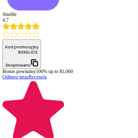
Shuffle
4.7
Kod promocyjny
BIGSLICE
Skopiowano
Bonus powitalny
100% up to $1,000
Odbierz teraz
Recenzja