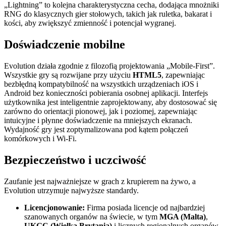
„Lightning” to kolejna charakterystyczna cecha, dodająca mnożniki
RNG do klasycznych gier stołowych, takich jak ruletka, bakarat i
kości, aby zwiększyć zmienność i potencjał wygranej.
Doświadczenie mobilne
Evolution działa zgodnie z filozofią projektowania „Mobile-First”.
Wszystkie gry są rozwijane przy użyciu
HTML5
, zapewniając
bezbłędną kompatybilność na wszystkich urządzeniach iOS i
Android bez konieczności pobierania osobnej aplikacji. Interfejs
użytkownika jest inteligentnie zaprojektowany, aby dostosować się
zarówno do orientacji pionowej, jak i poziomej, zapewniając
intuicyjne i płynne doświadczenie na mniejszych ekranach.
Wydajność gry jest zoptymalizowana pod kątem połączeń
komórkowych i Wi-Fi.
Bezpieczeństwo i uczciwość
Zaufanie jest najważniejsze w grach z krupierem na żywo, a
Evolution utrzymuje najwyższe standardy.
Licencjonowanie:
Firma posiada licencje od najbardziej
szanowanych organów na świecie, w tym
MGA (Malta)
,
UKGC (Wielka Brytania)
i licznych regionalnych organów,