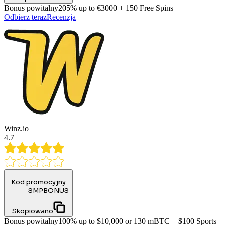
Bonus powitalny
205% up to €3000 + 150 Free Spins
Odbierz teraz
Recenzja
Winz.io
4.7
Kod promocyjny
SMPBONUS
Skopiowano
Bonus powitalny
100% up to $10,000 or 130 mBTC + $100 Sports