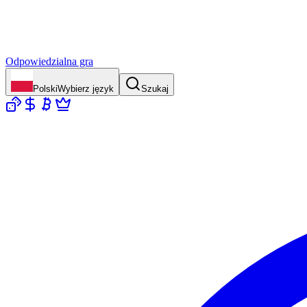
Odpowiedzialna gra
Polski
Wybierz język
Szukaj