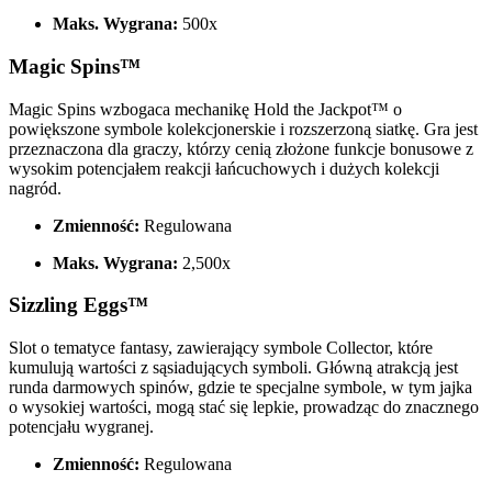
Maks. Wygrana:
500x
Magic Spins™
Magic Spins wzbogaca mechanikę Hold the Jackpot™ o
powiększone symbole kolekcjonerskie i rozszerzoną siatkę. Gra jest
przeznaczona dla graczy, którzy cenią złożone funkcje bonusowe z
wysokim potencjałem reakcji łańcuchowych i dużych kolekcji
nagród.
Zmienność:
Regulowana
Maks. Wygrana:
2,500x
Sizzling Eggs™
Slot o tematyce fantasy, zawierający symbole Collector, które
kumulują wartości z sąsiadujących symboli. Główną atrakcją jest
runda darmowych spinów, gdzie te specjalne symbole, w tym jajka
o wysokiej wartości, mogą stać się lepkie, prowadząc do znacznego
potencjału wygranej.
Zmienność:
Regulowana