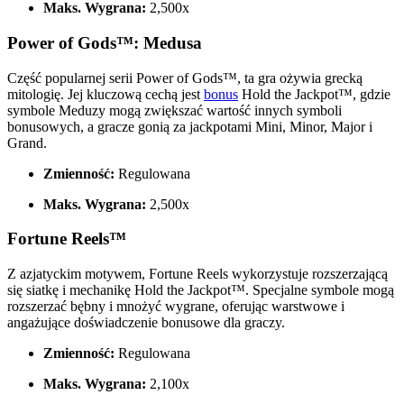
Maks. Wygrana:
2,500x
Power of Gods™: Medusa
Część popularnej serii Power of Gods™, ta gra ożywia grecką
mitologię. Jej kluczową cechą jest
bonus
Hold the Jackpot™, gdzie
symbole Meduzy mogą zwiększać wartość innych symboli
bonusowych, a gracze gonią za jackpotami Mini, Minor, Major i
Grand.
Zmienność:
Regulowana
Maks. Wygrana:
2,500x
Fortune Reels™
Z azjatyckim motywem, Fortune Reels wykorzystuje rozszerzającą
się siatkę i mechanikę Hold the Jackpot™. Specjalne symbole mogą
rozszerzać bębny i mnożyć wygrane, oferując warstwowe i
angażujące doświadczenie bonusowe dla graczy.
Zmienność:
Regulowana
Maks. Wygrana:
2,100x