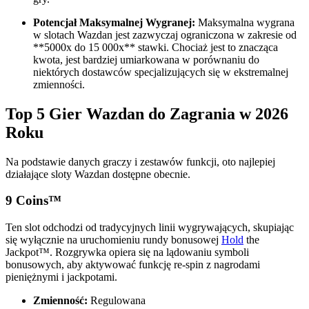
Potencjał Maksymalnej Wygranej:
Maksymalna wygrana
w slotach Wazdan jest zazwyczaj ograniczona w zakresie od
**5000x do 15 000x** stawki. Chociaż jest to znacząca
kwota, jest bardziej umiarkowana w porównaniu do
niektórych dostawców specjalizujących się w ekstremalnej
zmienności.
Top 5 Gier Wazdan do Zagrania w 2026
Roku
Na podstawie danych graczy i zestawów funkcji, oto najlepiej
działające sloty Wazdan dostępne obecnie.
9 Coins™
Ten slot odchodzi od tradycyjnych linii wygrywających, skupiając
się wyłącznie na uruchomieniu rundy bonusowej
Hold
the
Jackpot™. Rozgrywka opiera się na lądowaniu symboli
bonusowych, aby aktywować funkcję re-spin z nagrodami
pieniężnymi i jackpotami.
Zmienność:
Regulowana