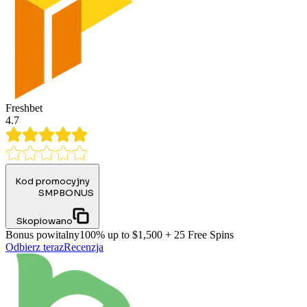
Freshbet
4.7
Kod promocyjny
SMPBONUS
Skopiowano
Bonus powitalny
100% up to $1,500 + 25 Free Spins
Odbierz teraz
Recenzja