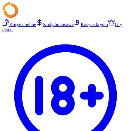
Kasyna online
Kody bonusowe
Kasyna krypto
Gry
demo