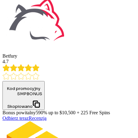
Betfury
4.7
Kod promocyjny
SMPBONUS
Skopiowano
Bonus powitalny
590% up to $10,500 + 225 Free Spins
Odbierz teraz
Recenzja