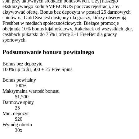
spin przy aktywnych środkach bonusowych. Użyj naszego
ekskluzywnego kodu SMPBONUS podczas rejestracji, aby
aktywować ofertę. Bonus bez depozytu w postaci 25 darmowych
spinów na Gold Sea jest dostępny dla graczy, którzy obserwują
Freshbet w mediach społecznościowych. Bieżące promocje
obejmują 10% bonus lojalnościowy, Rakeback od wszystkich gier,
cashback piłkarski do 75% i ofertę 3+1 FreeBet dla graczy
sportowych.
Podsumowanie bonusu powitalnego
Bonus bez depozytu
100% up to $1,500 + 25 Free Spins
Bonus powitalny
100
%
Maksymalna wartość bonusu
$1,500
Darmowe spiny
25
Min. depozyt
$20
Wymóg obrotu
30x