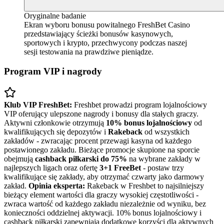
Oryginalne badanie
Ekran wyboru bonusu powitalnego FreshBet Casino
przedstawiający ścieżki bonusów kasynowych,
sportowych i krypto, przechwycony podczas naszej
sesji testowania na prawdziwe pieniądze.
Program VIP i nagrody
Klub VIP FreshBet:
Freshbet prowadzi program lojalnościowy
VIP oferujący ulepszone nagrody i bonusy dla stałych graczy.
Aktywni członkowie otrzymują
10% bonus lojalnościowy
od
kwalifikujących się depozytów i
Rakeback
od wszystkich
zakładów - zwracając procent przewagi kasyna od każdego
postawionego zakładu. Bieżące promocje skupione na sporcie
obejmują
cashback piłkarski do 75%
na wybrane zakłady w
najlepszych ligach oraz ofertę
3+1 FreeBet
- postaw trzy
kwalifikujące się zakłady, aby otrzymać czwarty jako darmowy
zakład.
Opinia eksperta:
Rakeback w Freshbet to najsilniejszy
bieżący element wartości dla graczy wysokiej częstotliwości -
zwraca wartość od każdego zakładu niezależnie od wyniku, bez
konieczności oddzielnej aktywacji. 10% bonus lojalnościowy i
cashback piłkarski zapewniają dodatkowe korzyści dla aktywnych