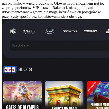
użytkowników wielu produktów. Głównym ograniczeniem jest to,
że progi poziomów VIP i stawki Rakeback nie są publicznie
udokumentowane - gracze nie mogą śledzić swoich postępów w
przejrzysty sposób bez kontaktowania się z obsługą.