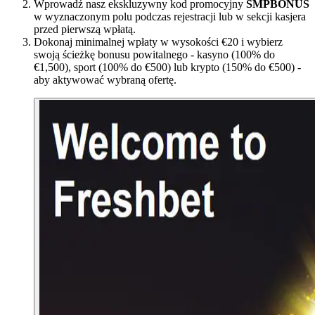
Wprowadź nasz ekskluzywny kod promocyjny
SMPBONUS
w wyznaczonym polu podczas rejestracji lub w sekcji kasjera
przed pierwszą wpłatą.
Dokonaj minimalnej wpłaty w wysokości €20 i wybierz
swoją ścieżkę bonusu powitalnego - kasyno (100% do
€1,500), sport (100% do €500) lub krypto (150% do €500) -
aby aktywować wybraną ofertę.