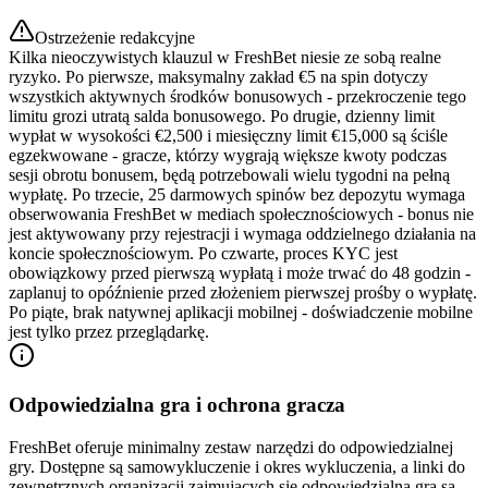
Ostrzeżenie redakcyjne
Kilka nieoczywistych klauzul w FreshBet niesie ze sobą realne
ryzyko. Po pierwsze, maksymalny zakład €5 na spin dotyczy
wszystkich aktywnych środków bonusowych - przekroczenie tego
limitu grozi utratą salda bonusowego. Po drugie, dzienny limit
wypłat w wysokości €2,500 i miesięczny limit €15,000 są ściśle
egzekwowane - gracze, którzy wygrają większe kwoty podczas
sesji obrotu bonusem, będą potrzebowali wielu tygodni na pełną
wypłatę. Po trzecie, 25 darmowych spinów bez depozytu wymaga
obserwowania FreshBet w mediach społecznościowych - bonus nie
jest aktywowany przy rejestracji i wymaga oddzielnego działania na
koncie społecznościowym. Po czwarte, proces KYC jest
obowiązkowy przed pierwszą wypłatą i może trwać do 48 godzin -
zaplanuj to opóźnienie przed złożeniem pierwszej prośby o wypłatę.
Po piąte, brak natywnej aplikacji mobilnej - doświadczenie mobilne
jest tylko przez przeglądarkę.
Odpowiedzialna gra i ochrona gracza
FreshBet oferuje minimalny zestaw narzędzi do odpowiedzialnej
gry. Dostępne są samowykluczenie i okres wykluczenia, a linki do
zewnętrznych organizacji zajmujących się odpowiedzialną grą są