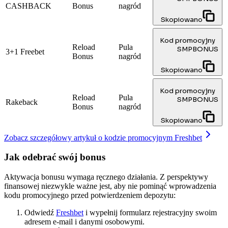
CASHBACK
Bonus
nagród
Skopiowano
Kod promocyjny
Reload
Pula
SMPBONUS
3+1 Freebet
Bonus
nagród
Skopiowano
Kod promocyjny
Reload
Pula
SMPBONUS
Rakeback
Bonus
nagród
Skopiowano
Zobacz szczegółowy artykuł o kodzie promocyjnym Freshbet
Jak odebrać swój bonus
Aktywacja bonusu wymaga ręcznego działania. Z perspektywy
finansowej niezwykle ważne jest, aby nie pominąć wprowadzenia
kodu promocyjnego przed potwierdzeniem depozytu:
Odwiedź
Freshbet
i wypełnij formularz rejestracyjny swoim
adresem e-mail i danymi osobowymi.