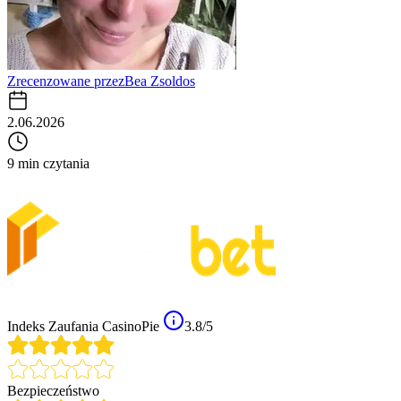
Zrecenzowane przez
Bea Zsoldos
2.06.2026
9 min czytania
Indeks Zaufania CasinoPie
3.8
/5
Bezpieczeństwo