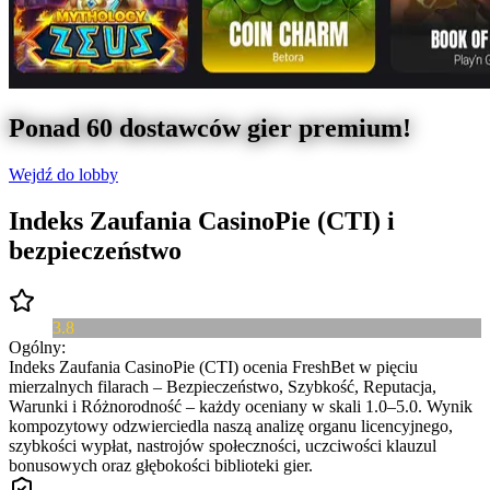
Ponad 60 dostawców gier premium!
Wejdź do lobby
Indeks Zaufania CasinoPie (CTI) i
bezpieczeństwo
3.8
Ogólny
:
Indeks Zaufania CasinoPie (CTI) ocenia FreshBet w pięciu
mierzalnych filarach – Bezpieczeństwo, Szybkość, Reputacja,
Warunki i Różnorodność – każdy oceniany w skali 1.0–5.0. Wynik
kompozytowy odzwierciedla naszą analizę organu licencyjnego,
szybkości wypłat, nastrojów społeczności, uczciwości klauzul
bonusowych oraz głębokości biblioteki gier.