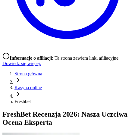
Informacje o afiliacji:
Ta strona zawiera linki afiliacyjne.
Dowiedz się więcej.
Strona główna
Kasyna online
Freshbet
FreshBet Recenzja 2026: Nasza Uczciwa
Ocena Eksperta