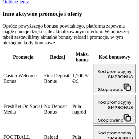
Odbierz teraz
Inne aktywne promocje i oferty
Oprócz powyższego bonusu powitalnego, platforma zapewnia
ciągłe emocje dzięki stale aktualizowanym ofertom. W poniższej
tabeli zestawiliśmy aktualne bonusy reload i promocje, w tym
niezbędne kody bonusowe.
Maks.
Promocja
Rodzaj
Kod bonusowy
bonus
Kod promocyjny
Casino Welcome
First Deposit
1,500 $/
SMPBONUS
Bonus
Bonus
€/£
Skopiowano
Kod promocyjny
FreshBet On Social
No Deposit
Pula
SMPBONUS
Media
Bonus
nagród
Skopiowano
Kod promocyjny
FOOTBALL
Reload
Pula
SMPBONUS