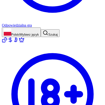
Odpowiedzialna gra
Polski
Wybierz język
Szukaj