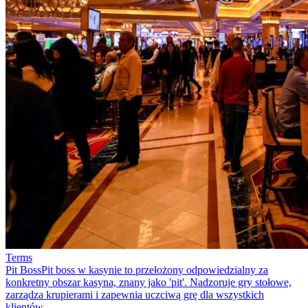
Terms
Pit Boss
Pit boss w kasynie to przełożony odpowiedzialny za
konkretny obszar kasyna, znany jako 'pit'. Nadzoruje gry stołowe,
zarządza krupierami i zapewnia uczciwą grę dla wszystkich
klientów.