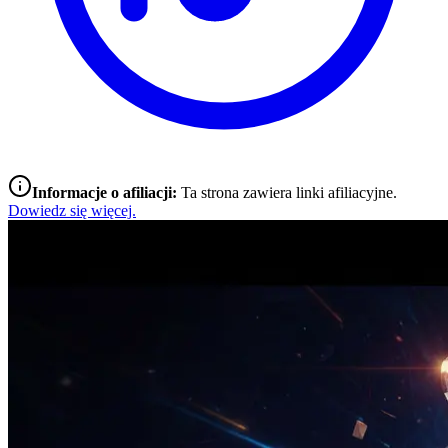
Informacje o afiliacji:
Ta strona zawiera linki afiliacyjne.
Dowiedz się więcej.