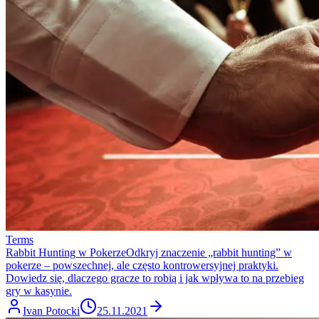
Terms
Rabbit Hunting w Pokerze
Odkryj znaczenie „rabbit hunting” w
pokerze – powszechnej, ale często kontrowersyjnej praktyki.
Dowiedz się, dlaczego gracze to robią i jak wpływa to na przebieg
gry w kasynie.
Ivan Potocki
25.11.2021