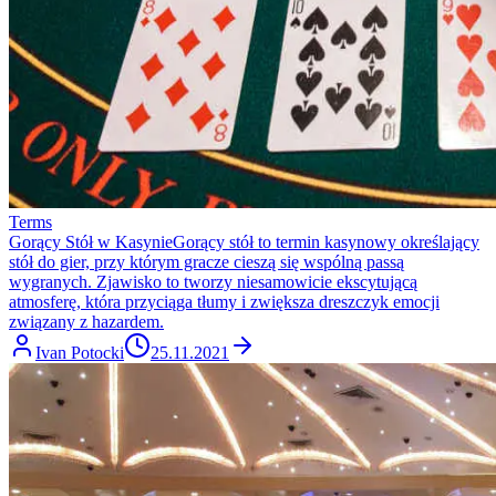
Terms
Gorący Stół w Kasynie
Gorący stół to termin kasynowy określający
stół do gier, przy którym gracze cieszą się wspólną passą
wygranych. Zjawisko to tworzy niesamowicie ekscytującą
atmosferę, która przyciąga tłumy i zwiększa dreszczyk emocji
związany z hazardem.
Ivan Potocki
25.11.2021