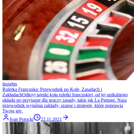
Insights
Ruletka Francuska: Przewodnik po Kole, Zasadach i
Zakładach
Odkryj tajniki koła ruletki francuskiej, od jej unikalnego
układu po przyjazne dla graczy zasady, takie jak La Partage. Nasz
przewodnik wyjaśnia zakłady, szanse i strategie, które poprawią
Twoją grę.
Ivan Potocki
22.11.2021