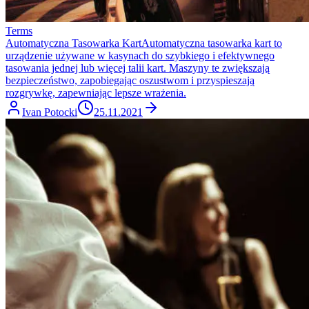
Terms
Automatyczna Tasowarka Kart
Automatyczna tasowarka kart to
urządzenie używane w kasynach do szybkiego i efektywnego
tasowania jednej lub więcej talii kart. Maszyny te zwiększają
bezpieczeństwo, zapobiegając oszustwom i przyspieszają
rozgrywkę, zapewniając lepsze wrażenia.
Ivan Potocki
25.11.2021