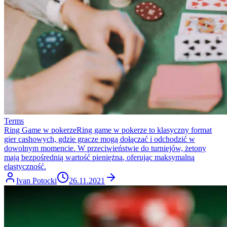
Terms
Ring Game w pokerze
Ring game w pokerze to klasyczny format
gier cashowych, gdzie gracze mogą dołączać i odchodzić w
dowolnym momencie. W przeciwieństwie do turniejów, żetony
mają bezpośrednią wartość pieniężną, oferując maksymalną
elastyczność.
Ivan Potocki
26.11.2021