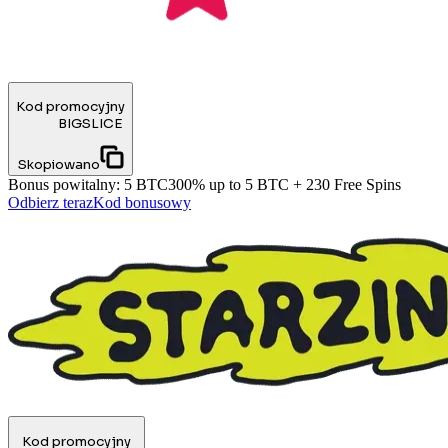
Kod promocyjny
BIGSLICE
Skopiowano
Bonus powitalny
:
5 BTC
300% up to 5 BTC + 230 Free Spins
Odbierz teraz
Kod bonusowy
Kod promocyjny