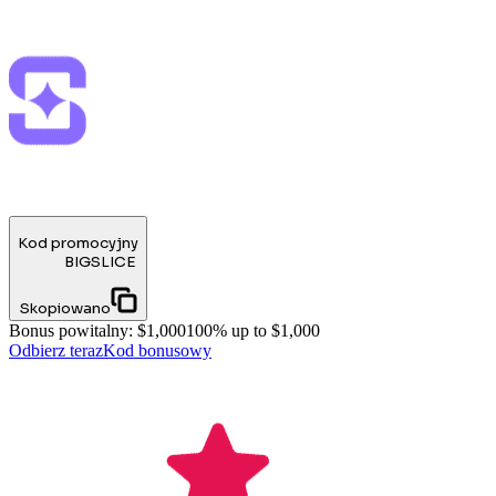
Kod promocyjny
BIGSLICE
Skopiowano
Bonus powitalny
:
$1,000
100% up to $1,000
Odbierz teraz
Kod bonusowy