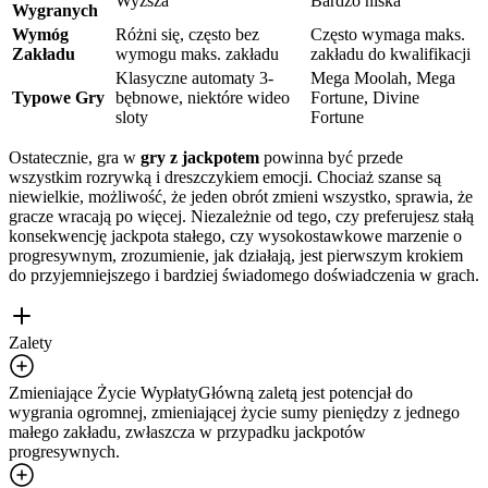
Wyższa
Bardzo niska
Wygranych
Wymóg
Różni się, często bez
Często wymaga maks.
Zakładu
wymogu maks. zakładu
zakładu do kwalifikacji
Klasyczne automaty 3-
Mega Moolah, Mega
Typowe Gry
bębnowe, niektóre wideo
Fortune, Divine
sloty
Fortune
Ostatecznie, gra w
gry z jackpotem
powinna być przede
wszystkim rozrywką i dreszczykiem emocji. Chociaż szanse są
niewielkie, możliwość, że jeden obrót zmieni wszystko, sprawia, że
gracze wracają po więcej. Niezależnie od tego, czy preferujesz stałą
konsekwencję jackpota stałego, czy wysokostawkowe marzenie o
progresywnym, zrozumienie, jak działają, jest pierwszym krokiem
do przyjemniejszego i bardziej świadomego doświadczenia w grach.
Zalety
Zmieniające Życie Wypłaty
Główną zaletą jest potencjał do
wygrania ogromnej, zmieniającej życie sumy pieniędzy z jednego
małego zakładu, zwłaszcza w przypadku jackpotów
progresywnych.