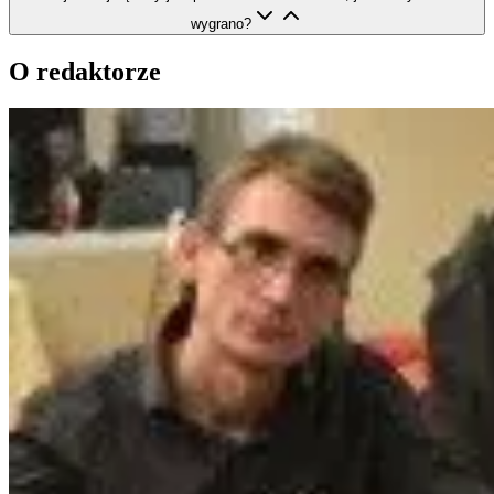
wygrano?
O redaktorze