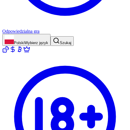
Odpowiedzialna gra
Polski
Wybierz język
Szukaj