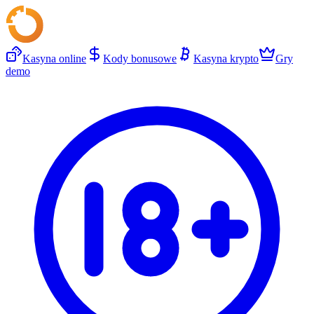
Kasyna online
Kody bonusowe
Kasyna krypto
Gry
demo