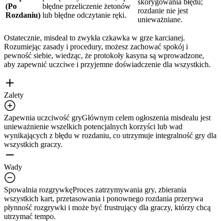
skorygowania błędu;
(Po
błędne przeliczenie żetonów
rozdanie nie jest
Rozdaniu)
lub błędne odczytanie ręki.
unieważniane.
Ostatecznie, misdeal to zwykła czkawka w grze karcianej.
Rozumiejąc zasady i procedury, możesz zachować spokój i
pewność siebie, wiedząc, że protokoły kasyna są wprowadzone,
aby zapewnić uczciwe i przyjemne doświadczenie dla wszystkich.
Zalety
Zapewnia uczciwość gry
Głównym celem ogłoszenia misdealu jest
unieważnienie wszelkich potencjalnych korzyści lub wad
wynikających z błędu w rozdaniu, co utrzymuje integralność gry dla
wszystkich graczy.
Wady
Spowalnia rozgrywkę
Proces zatrzymywania gry, zbierania
wszystkich kart, przetasowania i ponownego rozdania przerywa
płynność rozgrywki i może być frustrujący dla graczy, którzy chcą
utrzymać tempo.