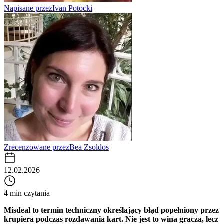
Napisane przez
Ivan Potocki
Zrecenzowane przez
Bea Zsoldos
12.02.2026
4 min czytania
Misdeal
to termin techniczny określający błąd popełniony przez
krupiera podczas rozdawania kart. Nie jest to wina gracza, lecz