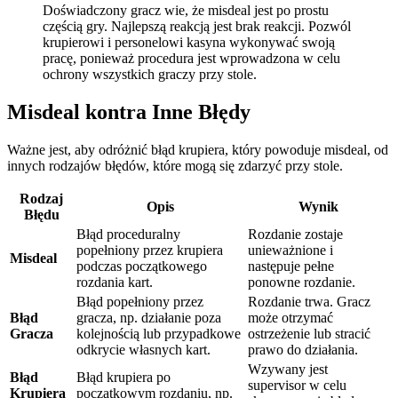
Doświadczony gracz wie, że misdeal jest po prostu
częścią gry. Najlepszą reakcją jest brak reakcji. Pozwól
krupierowi i personelowi kasyna wykonywać swoją
pracę, ponieważ procedura jest wprowadzona w celu
ochrony wszystkich graczy przy stole.
Misdeal kontra Inne Błędy
Ważne jest, aby odróżnić błąd krupiera, który powoduje misdeal, od
innych rodzajów błędów, które mogą się zdarzyć przy stole.
Rodzaj
Opis
Wynik
Błędu
Błąd proceduralny
Rozdanie zostaje
popełniony przez krupiera
unieważnione i
Misdeal
podczas początkowego
następuje pełne
rozdania kart.
ponowne rozdanie.
Błąd popełniony przez
Rozdanie trwa. Gracz
Błąd
gracza, np. działanie poza
może otrzymać
Gracza
kolejnością lub przypadkowe
ostrzeżenie lub stracić
odkrycie własnych kart.
prawo do działania.
Wzywany jest
Błąd
Błąd krupiera po
supervisor w celu
Krupiera
początkowym rozdaniu, np.