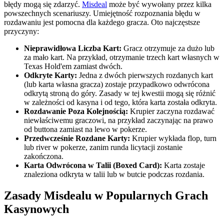
błędy mogą się zdarzyć.
Misdeal
może być wywołany przez kilka
powszechnych scenariuszy. Umiejętność rozpoznania błędu w
rozdawaniu jest pomocna dla każdego gracza. Oto najczęstsze
przyczyny:
Nieprawidłowa Liczba Kart:
Gracz otrzymuje za dużo lub
za mało kart. Na przykład, otrzymanie trzech kart własnych w
Texas Hold'em zamiast dwóch.
Odkryte Karty:
Jedna z dwóch pierwszych rozdanych kart
(lub karta własna gracza) zostaje przypadkowo odwrócona
odkrytą stroną do góry. Zasady w tej kwestii mogą się różnić
w zależności od kasyna i od tego, która karta została odkryta.
Rozdawanie Poza Kolejnością:
Krupier zaczyna rozdawać
niewłaściwemu graczowi, na przykład zaczynając na prawo
od buttona zamiast na lewo w pokerze.
Przedwcześnie Rozdane Karty:
Krupier wykłada flop, turn
lub river w pokerze, zanim runda licytacji zostanie
zakończona.
Karta Odwrócona w Talii (Boxed Card):
Karta zostaje
znaleziona odkryta w talii lub w butcie podczas rozdania.
Zasady Misdealu w Popularnych Grach
Kasynowych