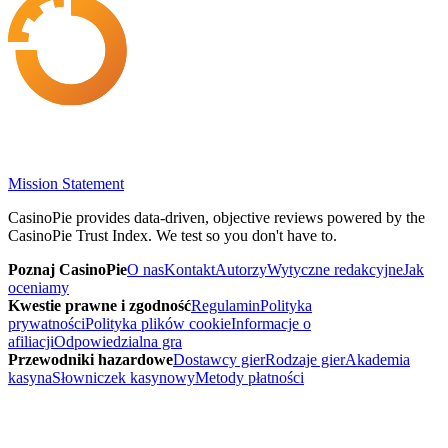
Mission Statement
CasinoPie provides data-driven, objective reviews powered by the
CasinoPie Trust Index. We test so you don't have to.
Poznaj CasinoPie
O nas
Kontakt
Autorzy
Wytyczne redakcyjne
Jak
oceniamy
Kwestie prawne i zgodność
Regulamin
Polityka
prywatności
Polityka plików cookie
Informacje o
afiliacji
Odpowiedzialna gra
Przewodniki hazardowe
Dostawcy gier
Rodzaje gier
Akademia
kasyna
Słowniczek kasynowy
Metody płatności