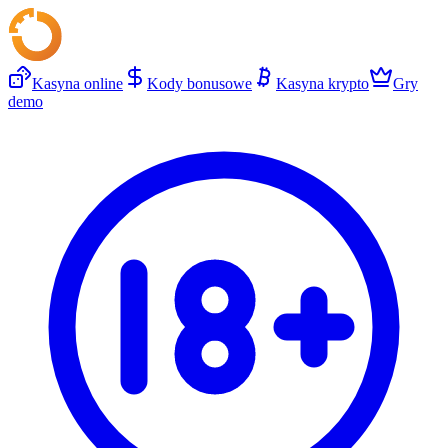
Kasyna online
Kody bonusowe
Kasyna krypto
Gry
demo