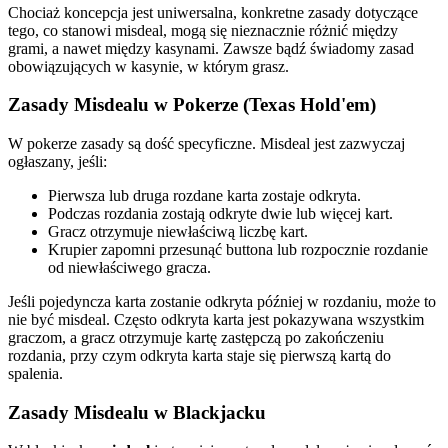
Chociaż koncepcja jest uniwersalna, konkretne zasady dotyczące
tego, co stanowi misdeal, mogą się nieznacznie różnić między
grami, a nawet między kasynami. Zawsze bądź świadomy zasad
obowiązujących w kasynie, w którym grasz.
Zasady Misdealu w Pokerze (Texas Hold'em)
W pokerze zasady są dość specyficzne. Misdeal jest zazwyczaj
ogłaszany, jeśli:
Pierwsza lub druga rozdane karta zostaje odkryta.
Podczas rozdania zostają odkryte dwie lub więcej kart.
Gracz otrzymuje niewłaściwą liczbę kart.
Krupier zapomni przesunąć buttona lub rozpocznie rozdanie
od niewłaściwego gracza.
Jeśli pojedyncza karta zostanie odkryta później w rozdaniu, może to
nie być misdeal. Często odkryta karta jest pokazywana wszystkim
graczom, a gracz otrzymuje kartę zastępczą po zakończeniu
rozdania, przy czym odkryta karta staje się pierwszą kartą do
spalenia.
Zasady Misdealu w Blackjacku