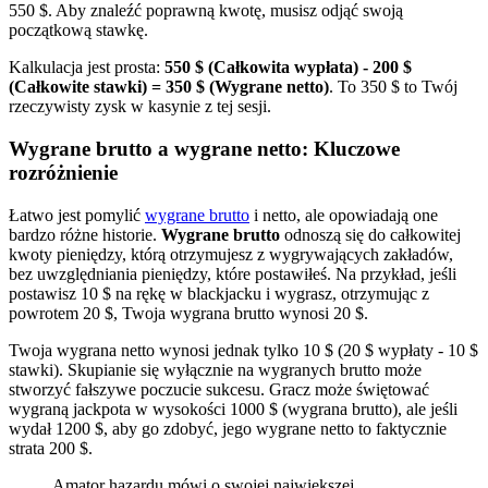
550 $. Aby znaleźć poprawną kwotę, musisz odjąć swoją
początkową stawkę.
Kalkulacja jest prosta:
550 $ (Całkowita wypłata) - 200 $
(Całkowite stawki) = 350 $ (Wygrane netto)
. To 350 $ to Twój
rzeczywisty zysk w kasynie z tej sesji.
Wygrane brutto a wygrane netto: Kluczowe
rozróżnienie
Łatwo jest pomylić
wygrane brutto
i netto, ale opowiadają one
bardzo różne historie.
Wygrane brutto
odnoszą się do całkowitej
kwoty pieniędzy, którą otrzymujesz z wygrywających zakładów,
bez uwzględniania pieniędzy, które postawiłeś. Na przykład, jeśli
postawisz 10 $ na rękę w blackjacku i wygrasz, otrzymując z
powrotem 20 $, Twoja wygrana brutto wynosi 20 $.
Twoja wygrana netto wynosi jednak tylko 10 $ (20 $ wypłaty - 10 $
stawki). Skupianie się wyłącznie na wygranych brutto może
stworzyć fałszywe poczucie sukcesu. Gracz może świętować
wygraną jackpota w wysokości 1000 $ (wygrana brutto), ale jeśli
wydał 1200 $, aby go zdobyć, jego wygrane netto to faktycznie
strata 200 $.
Amator hazardu mówi o swojej największej