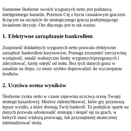
Sumienne śledzenie swoich wygranych netto jest podstawą
inteligentnego hazardu. Przenosi Cię z bycia casualowym graczem
liczącym na szczęście do strategicznego gracza podejmującego
świadome decyzje. Oto dlaczego jest to tak ważne.
1. Efektywne zarządzanie bankrollem
Znajomość dokładnych wygranych netto pozwala efektywnie
zarządzać bankrollem kasynowym. Pomaga zrozumieć rzeczywistą
wydajność, ustalić realistyczne limity wygranych/przegranych i
zdecydować, kiedy odejść od stołu. Bez tych danych grasz w
zasadzie na ślepo, co może szybko doprowadzić do wyczerpania
środków.
2. Uczciwa ocena wyników
Śledzenie zysku netto w czasie zapewnia uczciwą ocenę Twojej
strategii hazardowej. Możesz zidentyfikować, które gry przynoszą
lepsze wyniki, a które drenują Twój bankroll. To podejście oparte na
danych pozwala udoskonalić strategię i skupić się na grach, w
których masz większą przewagę, lub przynajmniej skuteczniej
minimalizować straty.