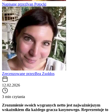
Napisane przez
Ivan Potocki
Zrecenzowane przez
Bea Zsoldos
12.02.2026
3 min czytania
Zrozumienie swoich
wygranych netto
jest najważniejszym
wskaźnikiem dla każdego gracza kasynowego. Reprezentuje to