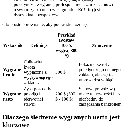
pojedynczej wygranej; profesjonalny hazardzista mówi
o swoim zysku netto w ciągu roku. Różnicą jest
dyscyplina i perspektywa.
Oto proste porównanie, aby podkreślić różnicę:
Przykład
(Postaw
Wskaźnik
Definicja
100 $,
Znaczenie
wygraj 300
$)
Całkowita
Pokazuje zwrot z
kwota
Wygrane
pojedynczego udanego
wypłacona z
300 $
brutto
zakładu, ale często
wygrywającego
wprowadza w błąd.
zakładu.
Zysk pozostały
Stanowi prawdziwą
Wygrane
po odjęciu
200 $ (300
miarę rentowności i jest
netto
pierwotnej
$ - 100 $)
niezbędny do
stawki.
zarządzania bankrollem.
Dlaczego śledzenie wygranych netto jest
kluczowe