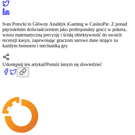
Ivan Potocki to Główny Analityk iGaming w CasinoPie. Z ponad
pięcioletnim doświadczeniem jako profesjonalny gracz w pokera,
wnosi matematyczną precyzję i ścisłą obiektywność do swoich
recenzji kasyn, zapewniając graczom surowe dane stojące za
każdym bonusem i mechaniką gry.
Udostępnij ten artykuł!
Pomóż innym się dowiedzieć