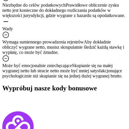
Niezbędne do celów podatkowych
Prawidłowe obliczenie zysku
netto jest konieczne do dokładnego rozliczania podatków w
większości jurysdykcji, gdzie wygrane z hazardu są opodatkowane.
Wady
Wymaga sumiennego prowadzenia rejestrów
Aby dokładnie
obliczyć wygrane netto, musisz skrupulatnie śledzić każdą stawkę i
wypłatę, co może być żmudne.
Może być emocjonalnie zniechęcające
Skupianie się na małej
wygranej netto lub stracie netto może być mniej satysfakcjonujące
psychologicznie niż skupianie się na jednej dużej wygranej brutto.
Wypróbuj nasze kody bonusowe