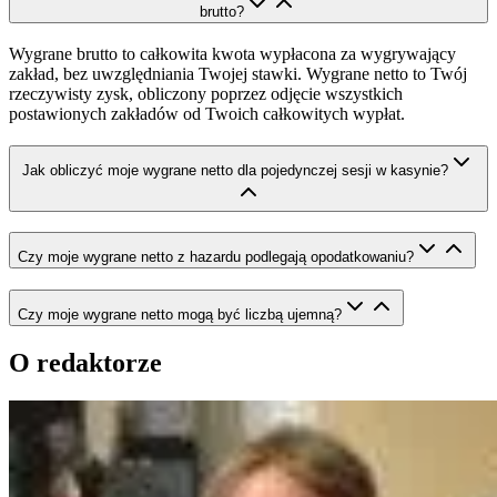
brutto?
Wygrane brutto to całkowita kwota wypłacona za wygrywający
zakład, bez uwzględniania Twojej stawki. Wygrane netto to Twój
rzeczywisty zysk, obliczony poprzez odjęcie wszystkich
postawionych zakładów od Twoich całkowitych wypłat.
Jak obliczyć moje wygrane netto dla pojedynczej sesji w kasynie?
Czy moje wygrane netto z hazardu podlegają opodatkowaniu?
Czy moje wygrane netto mogą być liczbą ujemną?
O redaktorze