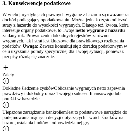
3. Konsekwencje podatkowe
W wielu jurysdykcjach prawnych wygrane z hazardu są uważane za
dochód podlegający opodatkowaniu. Można jednak często odliczyć
straty z hazardu do wysokości wygranych. Dlatego też, kwota, która
interesuje organy podatkowe, to Twoje
netto wygrane z hazardu
za dany rok. Prowadzenie dokładnych rejestrów zarówno
wygranych, jak i strat jest kluczowe dla prawidłowego rozliczania
podatków.
Uwaga:
Zawsze konsultuj się z doradcą podatkowym w
celu uzyskania porady specyficznej dla Twojej sytuacji, ponieważ
przepisy różnią się znacznie.
Zalety
Dokładne śledzenie zysków
Obliczanie wygranych netto zapewnia
prawdziwy i dokładny obraz Twojego sukcesu finansowego lub
porażki w hazardzie.
Ulepszone zarządzanie bankrollem
Jest to podstawowe narzędzie do
podejmowania mądrych decyzji dotyczących Twoich środków na
hazard, ustalania limitów i odpowiedzialnej gry.