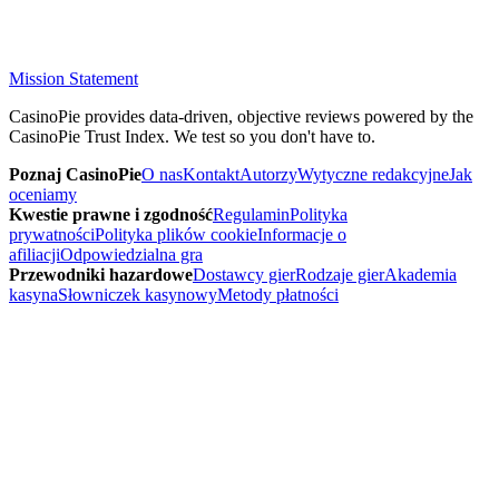
Mission Statement
CasinoPie provides data-driven, objective reviews powered by the
CasinoPie Trust Index. We test so you don't have to.
Poznaj CasinoPie
O nas
Kontakt
Autorzy
Wytyczne redakcyjne
Jak
oceniamy
Kwestie prawne i zgodność
Regulamin
Polityka
prywatności
Polityka plików cookie
Informacje o
afiliacji
Odpowiedzialna gra
Przewodniki hazardowe
Dostawcy gier
Rodzaje gier
Akademia
kasyna
Słowniczek kasynowy
Metody płatności