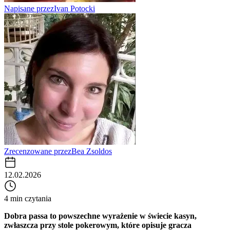
Napisane przez
Ivan Potocki
Zrecenzowane przez
Bea Zsoldos
12.02.2026
4 min czytania
Dobra passa
to powszechne wyrażenie w świecie kasyn,
zwłaszcza przy stole pokerowym, które opisuje gracza