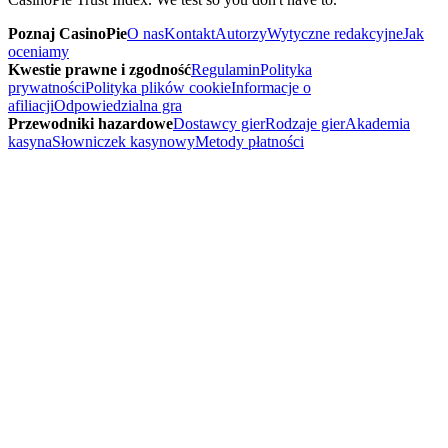
Poznaj CasinoPie
O nas
Kontakt
Autorzy
Wytyczne redakcyjne
Jak
oceniamy
Kwestie prawne i zgodność
Regulamin
Polityka
prywatności
Polityka plików cookie
Informacje o
afiliacji
Odpowiedzialna gra
Przewodniki hazardowe
Dostawcy gier
Rodzaje gier
Akademia
kasyna
Słowniczek kasynowy
Metody płatności