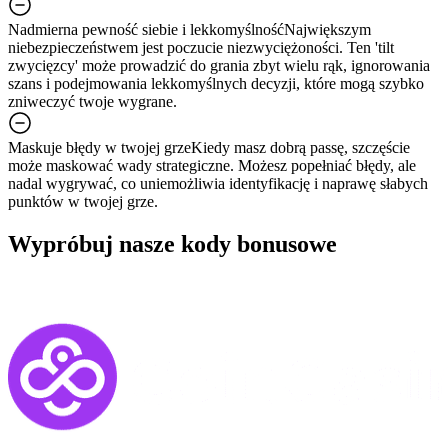
Nadmierna pewność siebie i lekkomyślność
Największym
niebezpieczeństwem jest poczucie niezwyciężoności. Ten 'tilt
zwycięzcy' może prowadzić do grania zbyt wielu rąk, ignorowania
szans i podejmowania lekkomyślnych decyzji, które mogą szybko
zniweczyć twoje wygrane.
Maskuje błędy w twojej grze
Kiedy masz dobrą passę, szczęście
może maskować wady strategiczne. Możesz popełniać błędy, ale
nadal wygrywać, co uniemożliwia identyfikację i naprawę słabych
punktów w twojej grze.
Wypróbuj nasze kody bonusowe