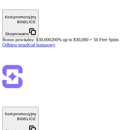
Kod promocyjny
BIGSLICE
Skopiowano
Bonus powitalny
:
$30,000
200% up to $30,000 + 50 Free Spins
Odbierz teraz
Kod bonusowy
Kod promocyjny
BIGSLICE