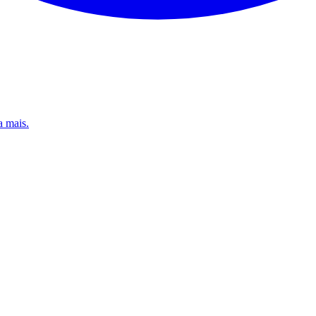
a mais.