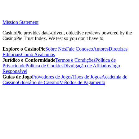
Mission Statement
CasinoPie provides data-driven, objective reviews powered by the
CasinoPie Trust Index. We test so you don't have to.
Explore o CasinoPie
Sobre Nós
Fale Conosco
Autores
Diretrizes
Editoriais
Como Avaliamos
Jurídico e Conformidade
Termos e Condições
Política de
Privacidade
Política de Cookies
Divulgação de Afiliados
Jogo
Responsável
Guias de Jogo
Provedores de Jogos
Tipos de Jogos
Academia de
Cassino
Glossário de Cassino
Métodos de Pagamento