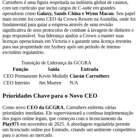
Carruthers é uma figura respeitada na indústria global de casinos,
com um currículo que inclui cargos de C-suite em grandes
operadoras como
Galaxy, Sands China e Wynn Macau
. Seu papel
mais recente foi como CEO da Crown Resorts na Austrália, onde foi
fundamental para guiar a empresa através de uma revisão
significativa de seus protocolos de combate à lavagem de dinheiro e
jogo responsável. Sua liderança ajudou a Crown a manter suas
licenças operacionais em Victoria e a garantir uma licença irrestrita
para sua propriedade em Sydney após um período de intenso
escrutínio regulatório.
Transição de Liderança da GCGRA
Função
Saída
Entrada
CEO Permanente
Kevin Mullally
Ciarán Carruthers
CEO Interino
Jim Murren
N/A
Prioridades Chave para o Novo CEO
Como novo
CEO da GCGRA
, Carruthers enfrenta várias
prioridades imediatas. Ele supervisionará a contínua implementação
dos jogos online legais, que começou com o licenciamento da
Play971
em novembro de 2025. A abordagem regulatória permite
um licenciado online por Emirado, criando um ambiente competitivo
para o acesso ao mercado.