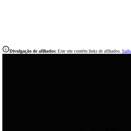
Divulgação de afiliados:
Este site contém links de afiliados.
Saib