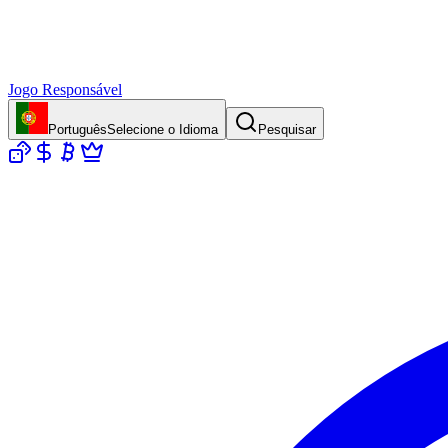
Jogo Responsável
Português
Selecione o Idioma
Pesquisar