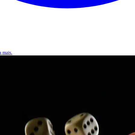
a mais.