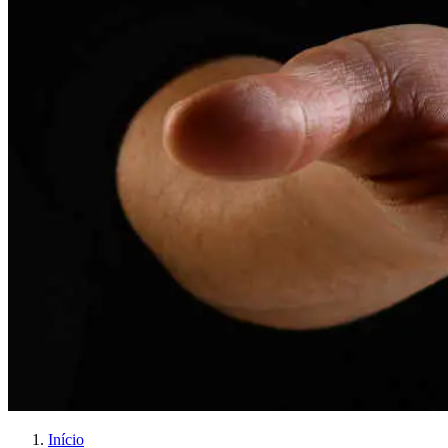
Início