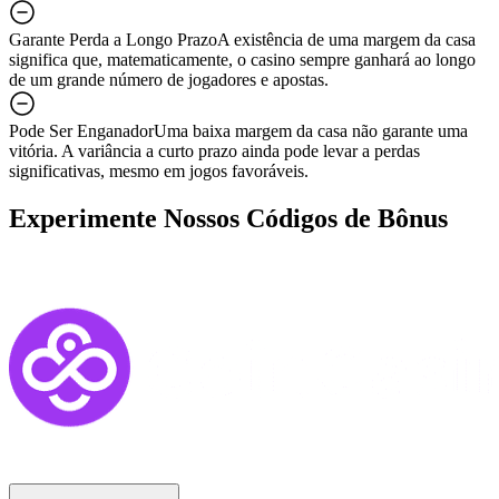
Garante Perda a Longo Prazo
A existência de uma margem da casa
significa que, matematicamente, o casino sempre ganhará ao longo
de um grande número de jogadores e apostas.
Pode Ser Enganador
Uma baixa margem da casa não garante uma
vitória. A variância a curto prazo ainda pode levar a perdas
significativas, mesmo em jogos favoráveis.
Experimente Nossos Códigos de Bônus