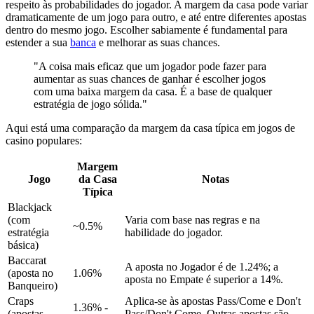
respeito às probabilidades do jogador. A margem da casa pode variar
dramaticamente de um jogo para outro, e até entre diferentes apostas
dentro do mesmo jogo. Escolher sabiamente é fundamental para
estender a sua
banca
e melhorar as suas chances.
"A coisa mais eficaz que um jogador pode fazer para
aumentar as suas chances de ganhar é escolher jogos
com uma baixa margem da casa. É a base de qualquer
estratégia de jogo sólida."
Aqui está uma comparação da margem da casa típica em jogos de
casino populares:
Margem
Jogo
da Casa
Notas
Típica
Blackjack
(com
Varia com base nas regras e na
~0.5%
estratégia
habilidade do jogador.
básica)
Baccarat
A aposta no Jogador é de 1.24%; a
(aposta no
1.06%
aposta no Empate é superior a 14%.
Banqueiro)
Craps
Aplica-se às apostas Pass/Come e Don't
1.36% -
(apostas
Pass/Don't Come. Outras apostas são