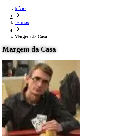
Início
Termos
Margem da Casa
Margem da Casa