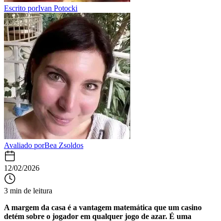
Escrito por
Ivan Potocki
Avaliado por
Bea Zsoldos
12/02/2026
3 min de leitura
A
margem da casa
é a vantagem matemática que um casino
detém sobre o jogador em qualquer jogo de azar. É uma