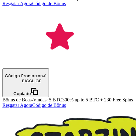
Resgatar Agora
Código de Bônus
Código Promocional
BIGSLICE
Copiado
Bônus de Boas-Vindas
:
5 BTC
300% up to 5 BTC + 230 Free Spins
Resgatar Agora
Código de Bônus