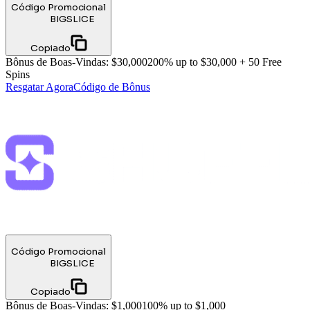
Código Promocional
BIGSLICE
Copiado
Bônus de Boas-Vindas
:
$30,000
200% up to $30,000 + 50 Free
Spins
Resgatar Agora
Código de Bônus
Código Promocional
BIGSLICE
Copiado
Bônus de Boas-Vindas
:
$1,000
100% up to $1,000