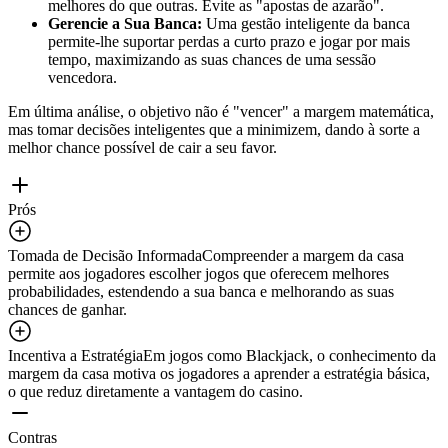
melhores do que outras. Evite as "apostas de azarão".
Gerencie a Sua Banca:
Uma gestão inteligente da banca
permite-lhe suportar perdas a curto prazo e jogar por mais
tempo, maximizando as suas chances de uma sessão
vencedora.
Em última análise, o objetivo não é "vencer" a margem matemática,
mas tomar decisões inteligentes que a minimizem, dando à sorte a
melhor chance possível de cair a seu favor.
Prós
Tomada de Decisão Informada
Compreender a margem da casa
permite aos jogadores escolher jogos que oferecem melhores
probabilidades, estendendo a sua banca e melhorando as suas
chances de ganhar.
Incentiva a Estratégia
Em jogos como Blackjack, o conhecimento da
margem da casa motiva os jogadores a aprender a estratégia básica,
o que reduz diretamente a vantagem do casino.
Contras