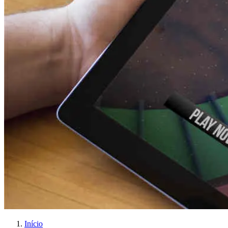
Início