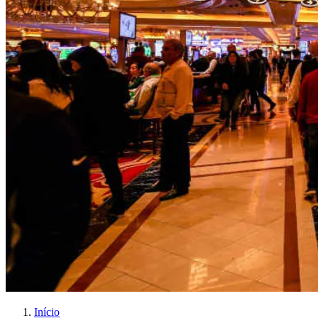
Início